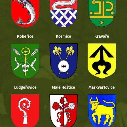
Kobeřice
Kozmice
Kravaře
Ludgeřovice
Malé Hoštice
Markvartovice