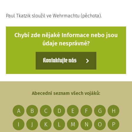
Paul Tkatzik sloužil ve Wehrmachtu (pěchota).
Chybí zde nějaké Informace nebo jsou
údaje nesprávné?
Kontaktujte nás
Abecední seznam všech vojáků:
A
B
C
D
E
F
G
H
I
J
K
L
M
N
O
P