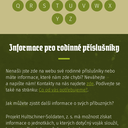
Q
R
S
T
U
V
W
X
Y
Z
Informace pro rodinné příslušníky
Nenašli jste zde na webu své rodinné příslušníky nebo
máte informace, které nám zde chybí? Neváhejte
a napište nám! Kontakty na nás najdete
zde
. Podívejte se
také na stránku:
Co od vás potřebujeme?
.
Jak můžete zjistit další informace o svých příbuzných?
Projekt Hultschiner-Soldaten, z. s. má možnost získat
informace o jednotkách, u kterých dotyčný voják sloužil,