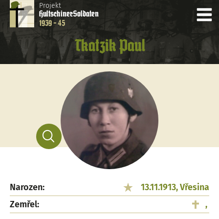
Projekt
Hultschiner
Soldaten
1939 - 45
Tkatzik Paul
Narozen:
13.11.1913, Vřesina
Zemřel:
,