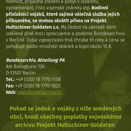
hodnost, případná zranění a pobyt v lazaretu,
vyznamenání, číslo vojenské známky atp.
Rodinní
příslušníci vojáků, které zajímá válečná služba jejich
příbuzného, se mohou obrátit přímo na Projekt
Hultschiner-Soldaten z.s.
My žádost na základě Vámi
udělené plné moci zpracujeme a podáme Bundesarchivu
v Berlíně. Doba vypracováni trvá zhruba tři roky a cena se
pohybuje podle množství stránek a kopií okolo 16 €.
Bundesarchiv, Abteilung PA
Am Borsigturm 130
D-13507 Berlin
Tel.:
+49 (030) 18 7770-1158
Fax:
+49 (030) 18 7770-1825
Web:
www.bundesarchiv.de
Pokud se jedná o vojáky z níže uvedených
obcí, hradí všechny poplatky vojenskému
archivu Projekt Hultschiner-Soldaten.