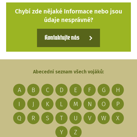
Chybí zde nějaké Informace nebo jsou
údaje nesprávné?
Kontaktujte nás
Abecední seznam všech vojáků:
A
B
C
D
E
F
G
H
I
J
K
L
M
N
O
P
Q
R
S
T
U
V
W
X
Y
Z