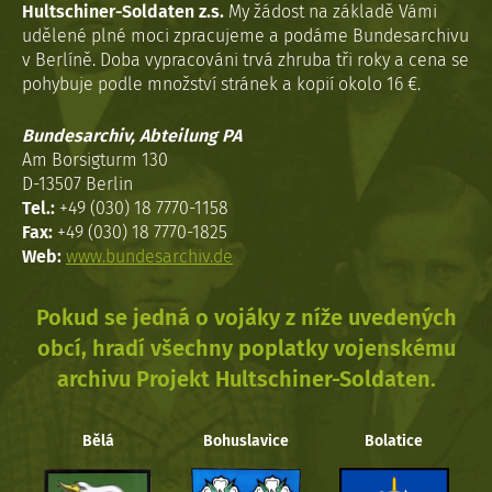
Hultschiner-Soldaten z.s.
My žádost na základě Vámi
udělené plné moci zpracujeme a podáme Bundesarchivu
v Berlíně. Doba vypracováni trvá zhruba tři roky a cena se
pohybuje podle množství stránek a kopií okolo 16 €.
Bundesarchiv, Abteilung PA
Am Borsigturm 130
D-13507 Berlin
Tel.:
+49 (030) 18 7770-1158
Fax:
+49 (030) 18 7770-1825
Web:
www.bundesarchiv.de
Pokud se jedná o vojáky z níže uvedených
obcí, hradí všechny poplatky vojenskému
archivu Projekt Hultschiner-Soldaten.
Bělá
Bohuslavice
Bolatice