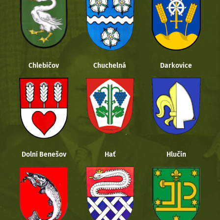
Chlebičov
Chuchelná
Darkovice
Dolní Benešov
Hať
Hlučín