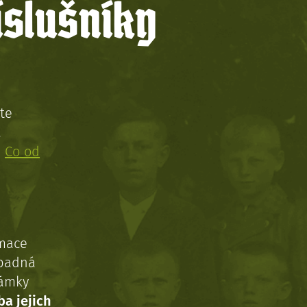
íslušníky
te
!
:
Co od
rmace
ípadná
námky
ba jejich