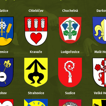
latice
Chlebičov
Chuchelná
Darko
zmice
Kravaře
Ludgeřovice
Malé Ho
ohov
Strahovice
Sudice
Velké H