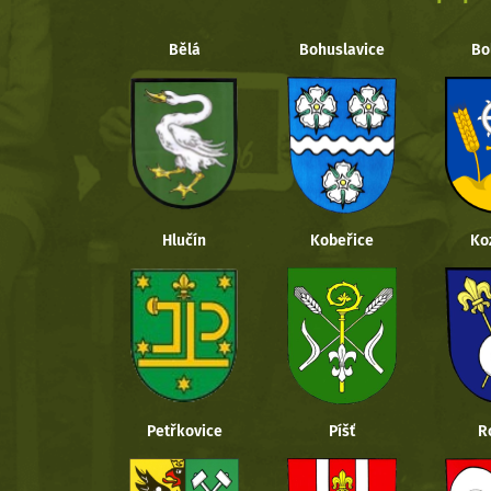
Bělá
Bohuslavice
Bo
Hlučín
Kobeřice
Ko
Petřkovice
Píšť
R