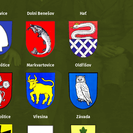
vice
Dolní Benešov
Hať
štice
Markvartovice
Oldřišov
oštice
Vřesina
Závada