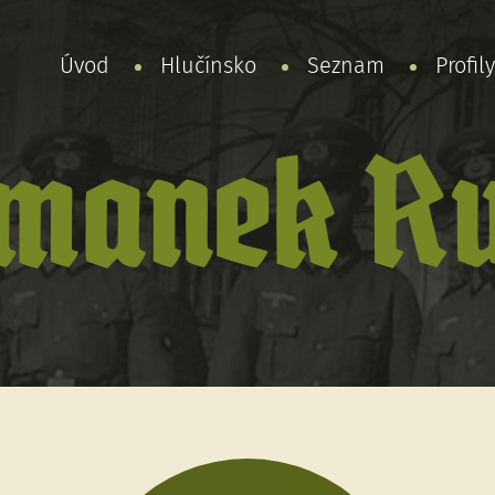
Úvod
Hlučínsko
Seznam
Profil
manek Ru