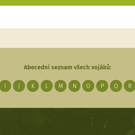
Abecední seznam všech vojáků:
I
J
K
L
M
N
O
P
Q
R