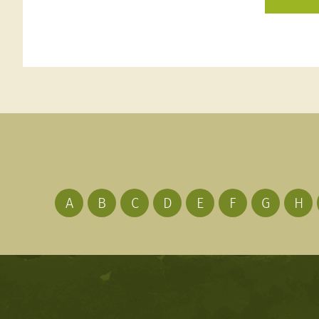
A
B
C
D
E
F
G
H