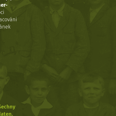
ner-
ci
acováni
ránek
všechny
daten.