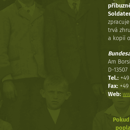
příbuzn
Soldaten
zpracuj
trvá zhr
a kopií o
Bundesa
Am Bors
D-13507 
Tel.:
+49 
Fax:
+49 
Web:
ww
Pokud 
popla