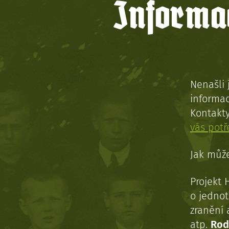
Informac
Nenašli 
informac
Kontakt
vás pot
Jak může
Projekt 
o jednot
zranění 
atp.
Rod