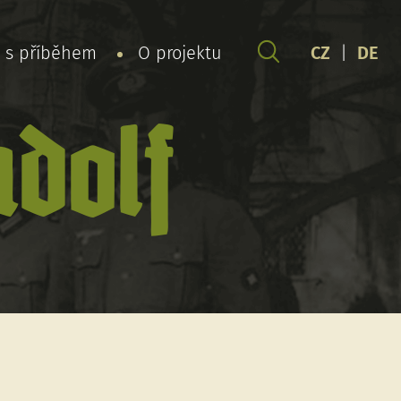
y s příběhem
O projektu
CZ
|
DE
dolf