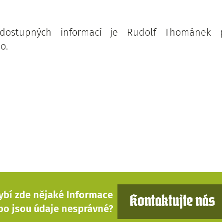
ostupných informací je Rudolf Thománek 
o.
ybí zde nějaké Informace
Kontaktujte nás
bo jsou údaje nesprávné?