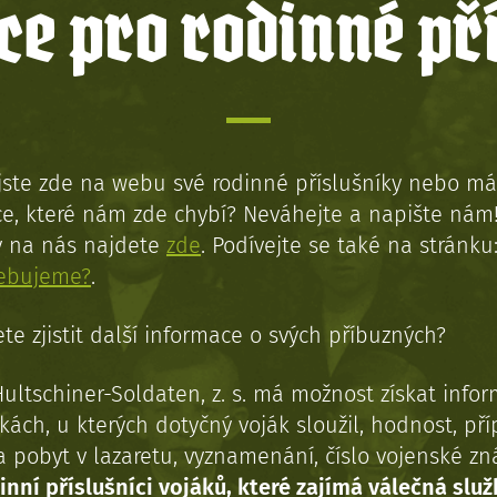
e pro rodinné př
jste zde na webu své rodinné příslušníky nebo má
e, které nám zde chybí? Neváhejte a napište nám
y na nás najdete
zde
. Podívejte se také na stránku
řebujeme?
.
te zjistit další informace o svých příbuzných?
Hultschiner-Soldaten, z. s. má možnost získat info
kách, u kterých dotyčný voják sloužil, hodnost, př
a pobyt v lazaretu, vyznamenání, číslo vojenské z
inní příslušníci vojáků, které zajímá válečná služ