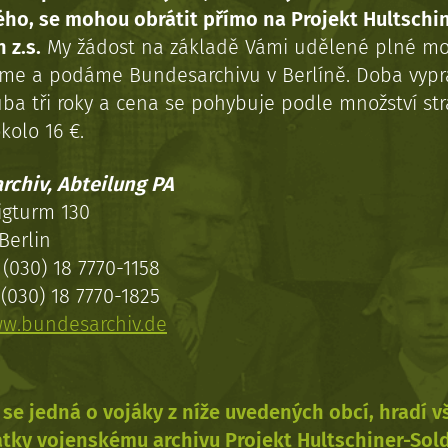
ého, se mohou obrátit přímo na Projekt Hultschi
 z.s.
My žádost na základě Vámi udělené plné mo
eme a podáme Bundesarchivu v Berlíně. Doba vypr
uba tři roky a cena se pohybuje podle množství st
kolo 16 €.
rchiv, Abteilung PA
igturm 130
Berlin
(030) 18 7770-1158
(030) 18 7770-1825
w.bundesarchiv.de
se jedná o vojáky z níže uvedených obcí, hradí 
tky vojenskému archivu Projekt Hultschiner-Sol