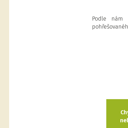
Podle nám d
pohřešovanéh
Ch
ne