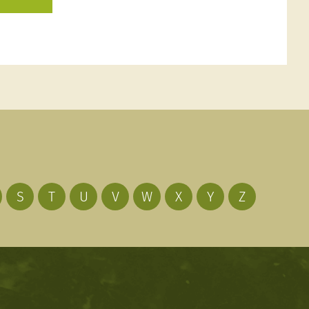
S
T
U
V
W
X
Y
Z