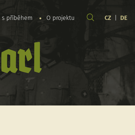
y s příběhem
O projektu
CZ
|
DE
arl