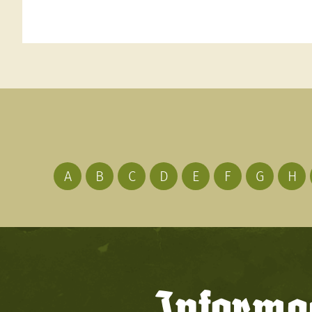
A
B
C
D
E
F
G
H