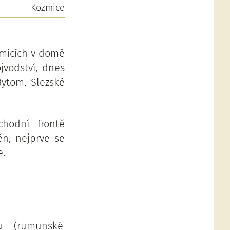
Kozmice
zmicích v domě
jvodství, dnes
Bytom, Slezské
chodní frontě
n, nejprve se
e.
u (rumunské