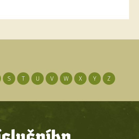
S
T
U
V
W
X
Y
Z