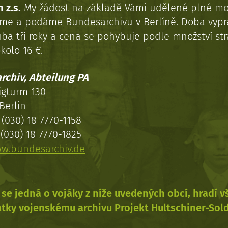
 z.s.
My žádost na základě Vámi udělené plné mo
eme a podáme Bundesarchivu v Berlíně. Doba vypr
uba tři roky a cena se pohybuje podle množství st
kolo 16 €.
rchiv, Abteilung PA
igturm 130
Berlin
(030) 18 7770-1158
(030) 18 7770-1825
w.bundesarchiv.de
se jedná o vojáky z níže uvedených obcí, hradí 
tky vojenskému archivu Projekt Hultschiner-Sol