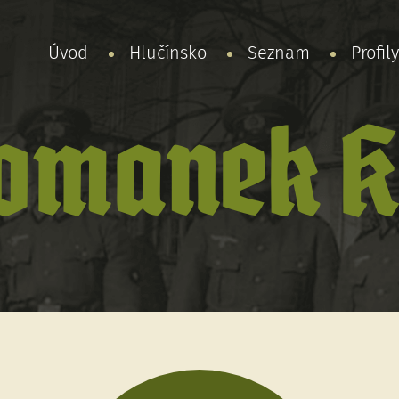
Úvod
Hlučínsko
Seznam
Profil
omanek K