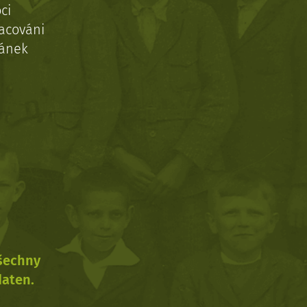
ci
acováni
ránek
všechny
daten.