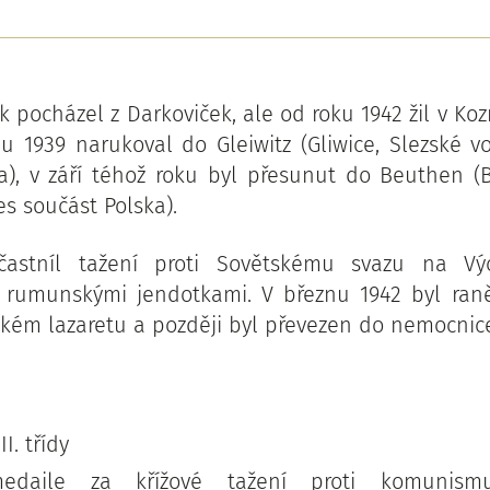
 pocházel z Darkoviček, ale od roku 1942 žil v Ko
nu 1939 narukoval do Gleiwitz (Gliwice, Slezské vo
a), v září téhož roku byl přesunut do Beuthen (
es součást Polska).
astníl tažení proti Sovětskému svazu na Vý
s rumunskými jendotkami. V březnu 1942 byl raně
nském lazaretu a později byl převezen do nemocnic
II. třídy
edaile za křížové tažení proti komunism