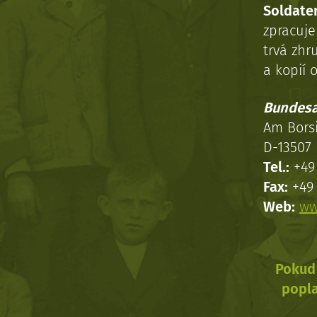
Soldaten
zpracuj
trvá zhr
a kopií o
Bundesa
Am Bors
D-13507 
Tel.:
+49 
Fax:
+49 
Web:
ww
Pokud 
popla