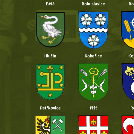
Bělá
Bohuslavice
Bo
Hlučín
Kobeřice
Ko
Petřkovice
Píšť
R