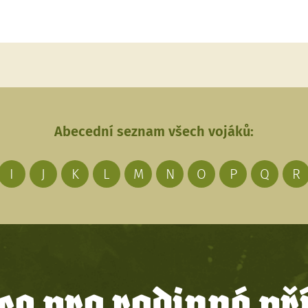
Abecední seznam všech vojáků:
I
J
K
L
M
N
O
P
Q
R