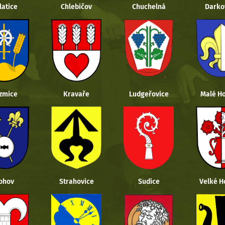
latice
Chlebičov
Chuchelná
Darko
zmice
Kravaře
Ludgeřovice
Malé Ho
ohov
Strahovice
Sudice
Velké H