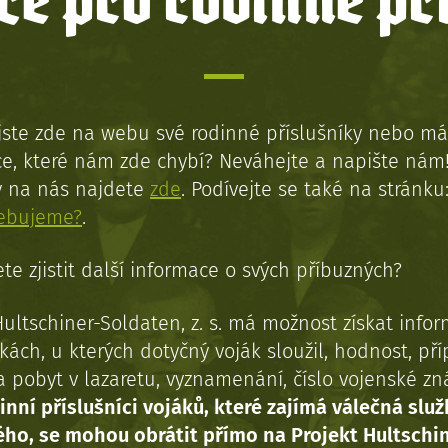
e pro rodinné př
jste zde na webu své rodinné příslušníky nebo má
e, které nám zde chybí? Neváhejte a napište nám
y na nás najdete
zde
. Podívejte se také na stránku
řebujeme?
.
te zjistit další informace o svých příbuzných?
Hultschiner-Soldaten, z. s. má možnost získat info
kách, u kterých dotyčný voják sloužil, hodnost, př
a pobyt v lazaretu, vyznamenání, číslo vojenské z
inní příslušníci vojáků, které zajímá válečná služ
ého, se mohou obrátit přímo na Projekt Hultschi