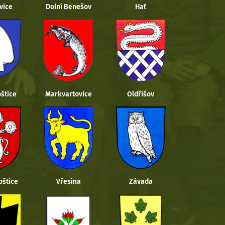
vice
Dolní Benešov
Hať
štice
Markvartovice
Oldřišov
oštice
Vřesina
Závada