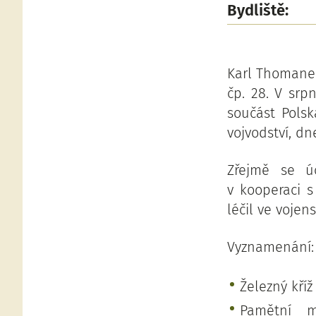
Bydliště:
Karl Thomanek
čp. 28. V srp
součást Polsk
vojvodství, dn
Zřejmě se úč
v kooperaci 
léčil ve voje
Vyznamenání:
Železný kříž 
Pamětní m