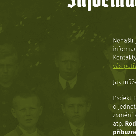
Informac
Nenašli 
informac
Kontakt
vás pot
Jak může
Projekt 
o jednot
zranění 
atp.
Rod
příbuzn