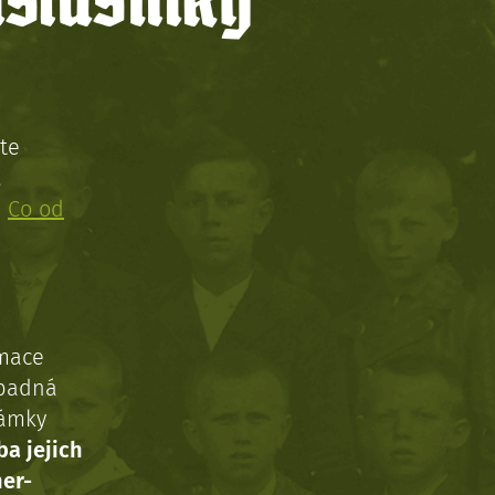
íslušníky
te
!
:
Co od
rmace
ípadná
námky
ba jejich
ner-