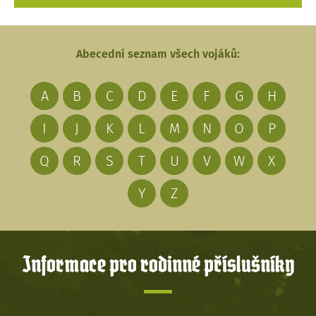
Abecední seznam všech vojáků:
A
B
C
D
E
F
G
H
I
J
K
L
M
N
O
P
Q
R
S
T
U
V
W
X
Y
Z
Informace pro rodinné příslušníky