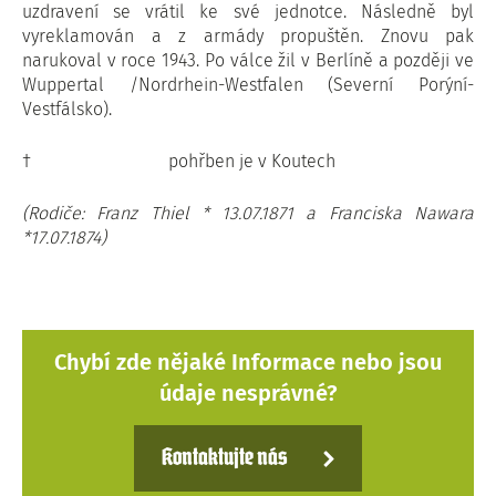
uzdravení se vrátil ke své jednotce. Následně byl
vyreklamován a z armády propuštěn. Znovu pak
narukoval v roce 1943. Po válce žil v Berlíně a později ve
Wuppertal /Nordrhein-Westfalen (Severní Porýní-
Vestfálsko).
† pohřben je v Koutech
(Rodiče: Franz Thiel * 13.07.1871 a Franciska Nawara
*17.07.1874)
Chybí zde nějaké Informace nebo jsou
údaje nesprávné?
Kontaktujte nás