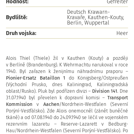
Hodnost:
Gefreiter
Deutsch Krawarn-
Bydliště:
Kravaře, Kauthen-Kouty,
Berlin, Wuppertal
Druh vojska:
Heer
Alois Thiel (Thiele) žil v Kauthen (Kouty) a později
v Berlíně (Brandenburg). K Wehrmachtu narukoval v roce
1940. Byl zařazen k ženijnímu náhradnímu praporu –
Pionier-Ersatz Bataillon 1
do Königsberg/Ostpreußen
(Východní Prusko, dnes Kaliningrad, Kaliningradská
oblast/Rusko). Pluk byl podřízen divizi –
Division 141
. Dne
31.07.1940 byl převelen k dopravní komisi –
Transport
Kommission
v
Aachen
/Nordrhein-Westfalen (Severní
Porýní-Vestfálsko). Zde Alois onemocněl (zánět buněčné
tkáně) a od 07.08.1940 do 24.09.1940 se léčil ve vojenském
rezervním lazaretu – Reserve-Lazarett v Bedburg-
Hau/Nordrhein-Westfalen (Severní Porýní-Vestfálsko). Po