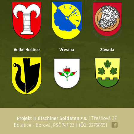
Velké Hoštice
Vřesina
Závada
Projekt Hultschiner Soldaten z.s.
| Třešňová 37,
Bolatice - Borová, PSČ 747 23 |
IČO:
22758551