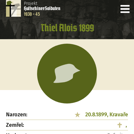
Projekt
Hultschiner
Soldaten
1939 - 45
Thiel Alois 1899
Narozen:
20.8.1899, Kravaře
Zemřel:
,