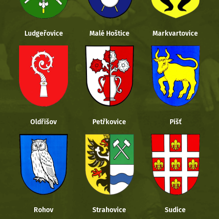
Ludgeřovice
Malé Hoštice
Markvartovice
Oldřišov
Petřkovice
Píšť
Rohov
Strahovice
Sudice