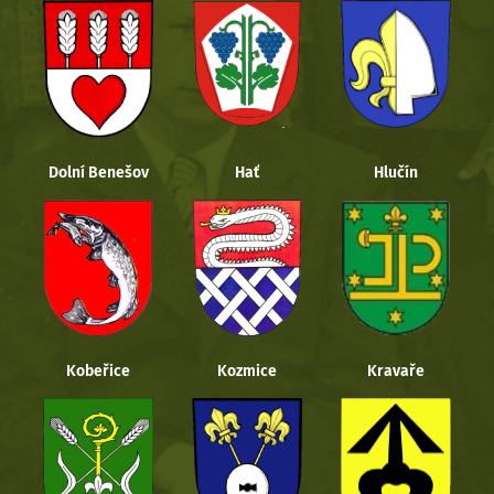
Dolní Benešov
Hať
Hlučín
Kobeřice
Kozmice
Kravaře