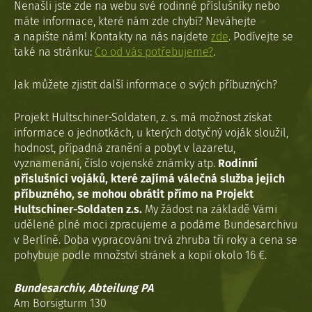
Nenašli jste zde na webu své rodinné příslušníky nebo
máte informace, které nám zde chybí? Neváhejte
a napište nám! Kontakty na nás najdete
zde
. Podívejte se
také na stránku:
Co od vás potřebujeme?
.
Jak můžete zjistit další informace o svých příbuzných?
Projekt Hultschiner-Soldaten, z. s. má možnost získat
informace o jednotkách, u kterých dotyčný voják sloužil,
hodnost, případná zranění a pobyt v lazaretu,
vyznamenání, číslo vojenské známky atp.
Rodinní
příslušníci vojáků, které zajímá válečná služba jejich
příbuzného, se mohou obrátit přímo na Projekt
Hultschiner-Soldaten z.s.
My žádost na základě Vámi
udělené plné moci zpracujeme a podáme Bundesarchivu
v Berlíně. Doba vypracováni trvá zhruba tři roky a cena se
pohybuje podle množství stránek a kopií okolo 16 €.
Bundesarchiv, Abteilung PA
Am Borsigturm 130