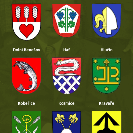
Dolní Benešov
Hať
Hlučín
Kobeřice
Kozmice
Kravaře