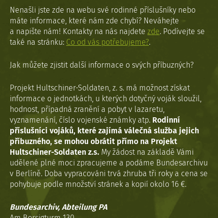
Nenašli jste zde na webu své rodinné příslušníky nebo
máte informace, které nám zde chybí? Neváhejte
a napište nám! Kontakty na nás najdete
zde
. Podívejte se
také na stránku:
Co od vás potřebujeme?
.
Jak můžete zjistit další informace o svých příbuzných?
Projekt Hultschiner-Soldaten, z. s. má možnost získat
informace o jednotkách, u kterých dotyčný voják sloužil,
hodnost, případná zranění a pobyt v lazaretu,
vyznamenání, číslo vojenské známky atp.
Rodinní
příslušníci vojáků, které zajímá válečná služba jejich
příbuzného, se mohou obrátit přímo na Projekt
Hultschiner-Soldaten z.s.
My žádost na základě Vámi
udělené plné moci zpracujeme a podáme Bundesarchivu
v Berlíně. Doba vypracováni trvá zhruba tři roky a cena se
pohybuje podle množství stránek a kopií okolo 16 €.
Bundesarchiv, Abteilung PA
Am Borsigturm 130