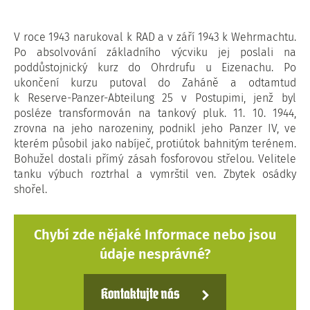
V roce 1943 narukoval k RAD a v září 1943 k Wehrmachtu.
Po absolvování základního výcviku jej poslali na
poddůstojnický kurz do Ohrdrufu u Eizenachu. Po
ukončení kurzu putoval do Zaháně a odtamtud
k Reserve-Panzer-Abteilung 25 v Postupimi, jenž byl
posléze transformován na tankový pluk. 11. 10. 1944,
zrovna na jeho narozeniny, podnikl jeho Panzer IV, ve
kterém působil jako nabíječ, protiútok bahnitým terénem.
Bohužel dostali přímý zásah fosforovou střelou. Velitele
tanku výbuch roztrhal a vymrštil ven. Zbytek osádky
shořel.
Chybí zde nějaké Informace nebo jsou
údaje nesprávné?
Kontaktujte nás