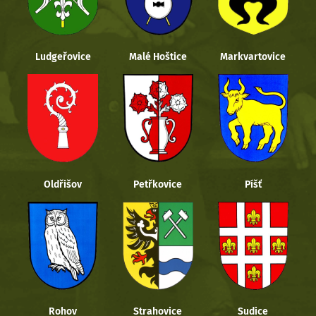
Ludgeřovice
Malé Hoštice
Markvartovice
Oldřišov
Petřkovice
Píšť
Rohov
Strahovice
Sudice