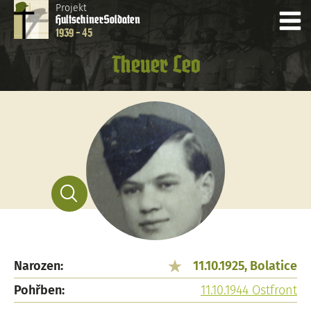
Projekt
Hultschiner
Soldaten
1939 - 45
Theuer Leo
Narozen:
11.10.1925, Bolatice
Pohřben:
11.10.1944 Ostfront