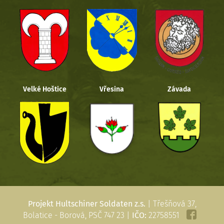
Velké Hoštice
Vřesina
Závada
Projekt Hultschiner Soldaten z.s.
| Třešňová 37,
Bolatice - Borová, PSČ 747 23 |
IČO:
22758551