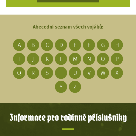
Abecední seznam všech vojáků:
A
B
C
D
E
F
G
H
I
J
K
L
M
N
O
P
Q
R
S
T
U
V
W
X
Y
Z
Informace pro rodinné příslušníky