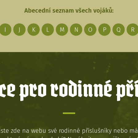
Abecední seznam všech vojáků:
I
J
K
L
M
N
O
P
Q
R
e pro rodinné př
jste zde na webu své rodinné příslušníky nebo má