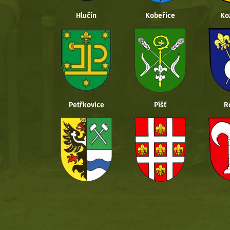
Hlučín
Kobeřice
Ko
Petřkovice
Píšť
R