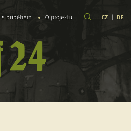
y s příběhem
O projektu
CZ
|
DE
f 24