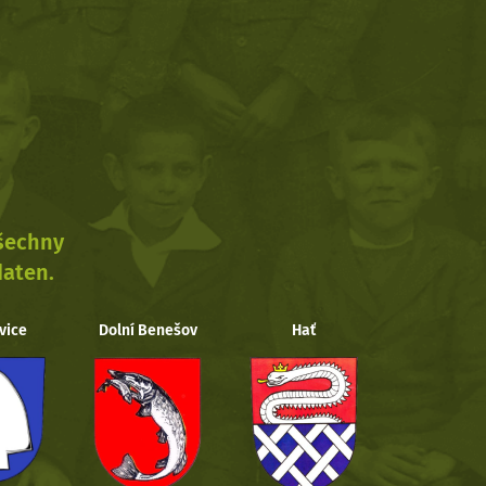
všechny
daten.
vice
Dolní Benešov
Hať