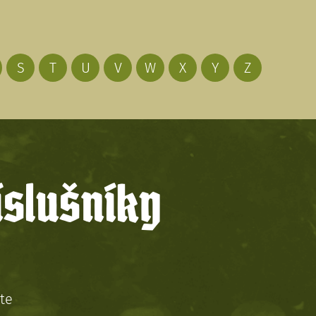
S
T
U
V
W
X
Y
Z
íslušníky
te