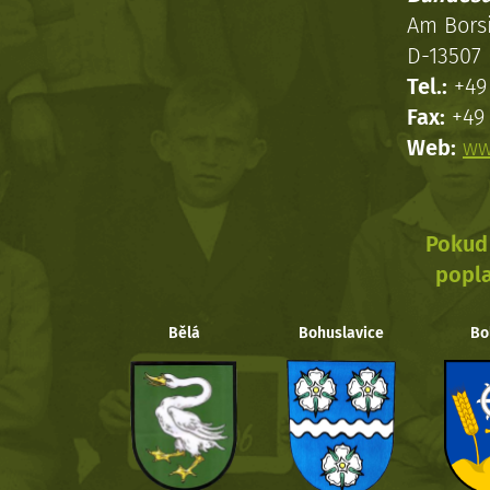
Am Bors
D-13507 
Tel.:
+49 
Fax:
+49 
Web:
ww
Pokud 
popla
Bělá
Bohuslavice
Bo