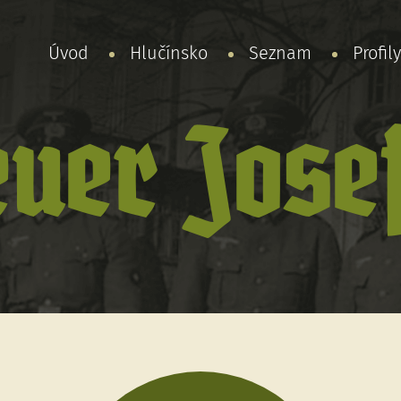
Úvod
Hlučínsko
Seznam
Profil
uer Jose