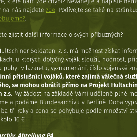
e, které nám zde chybí? Neváhejte a napište nám
y na nás najdete
zde
. Podívejte se také na stránku
řebujeme?
.
te zjistit další informace o svých příbuzných?
Hultschiner-Soldaten, z. s. má možnost získat info
kách, u kterých dotyčný voják sloužil, hodnost, př
a pobyt v lazaretu, vyznamenání, číslo vojenské z
inní příslušníci vojáků, které zajímá válečná služ
ého, se mohou obrátit přímo na Projekt Hultschi
 z.s.
My žádost na základě Vámi udělené plné mo
eme a podáme Bundesarchivu v Berlíně. Doba vypr
uba tři roky a cena se pohybuje podle množství st
kolo 16 €.
rchiv, Abteilung PA