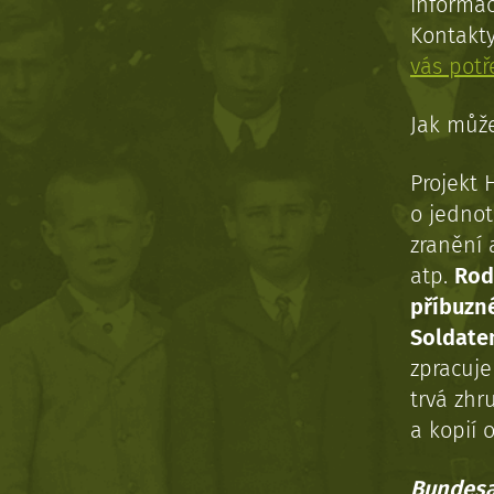
informac
Kontakt
vás pot
Jak může
Projekt 
o jednot
zranění 
atp.
Rod
příbuzn
Soldaten
zpracuj
trvá zhr
a kopií o
Bundesa