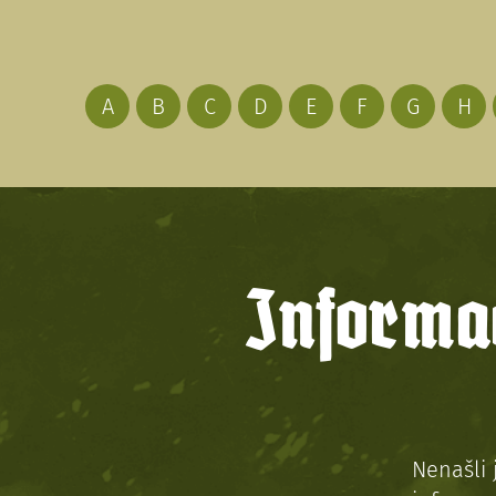
A
B
C
D
E
F
G
H
Informac
Nenašli 