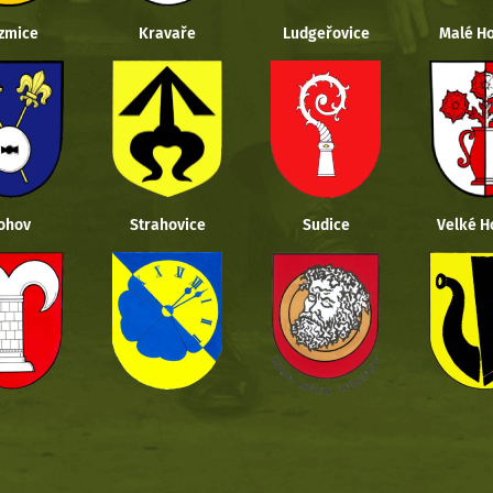
zmice
Kravaře
Ludgeřovice
Malé Ho
ohov
Strahovice
Sudice
Velké H