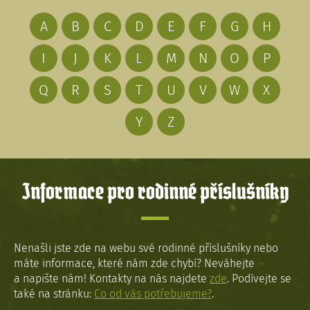
A
B
C
D
E
F
G
H
I
J
K
L
M
N
O
P
Q
R
S
T
U
V
W
X
Y
Z
Informace pro rodinné příslušníky
Nenašli jste zde na webu své rodinné příslušníky nebo
máte informace, které nám zde chybí? Neváhejte
a napište nám! Kontakty na nás najdete
zde
. Podívejte se
také na stránku:
Co od vás potřebujeme?
.