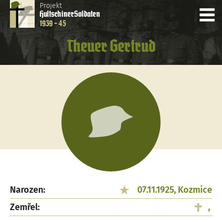
Projekt
Hultschiner
Soldaten
1939 - 45
Theuer Gertrud
Narozen:
07.11.1925, Kozmice
Zemřel:
,