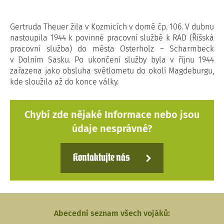
Gertruda Theuer žila v Kozmicích v domě čp. 106. V dubnu
nastoupila 1944 k povinné pracovní službě k RAD (Říšská
pracovní služba) do města Osterholz – Scharmbeck
v Dolním Sasku. Po ukončení služby byla v říjnu 1944
zařazena jako obsluha světlometu do okolí Magdeburgu,
kde sloužila až do konce války.
Chybí zde nějaké Informace nebo jsou
údaje nesprávné?
Kontaktujte nás
Abecední seznam všech vojáků: