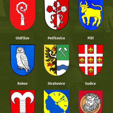
Oldřišov
Petřkovice
Píšť
Rohov
Strahovice
Sudice