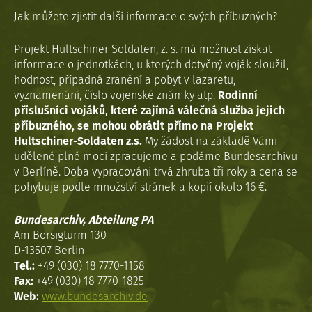
Jak můžete zjistit další informace o svých příbuzných?
Projekt Hultschiner-Soldaten, z. s. má možnost získat
informace o jednotkách, u kterých dotyčný voják sloužil,
hodnost, případná zranění a pobyt v lazaretu,
vyznamenání, číslo vojenské známky atp.
Rodinní
příslušníci vojáků, které zajímá válečná služba jejich
příbuzného, se mohou obrátit přímo na Projekt
Hultschiner-Soldaten z.s.
My žádost na základě Vámi
udělené plné moci zpracujeme a podáme Bundesarchivu
v Berlíně. Doba vypracováni trvá zhruba tři roky a cena se
pohybuje podle množství stránek a kopií okolo 16 €.
Bundesarchiv, Abteilung PA
Am Borsigturm 130
D-13507 Berlin
Tel.:
+49 (030) 18 7770-1158
Fax:
+49 (030) 18 7770-1825
Web:
www.bundesarchiv.de