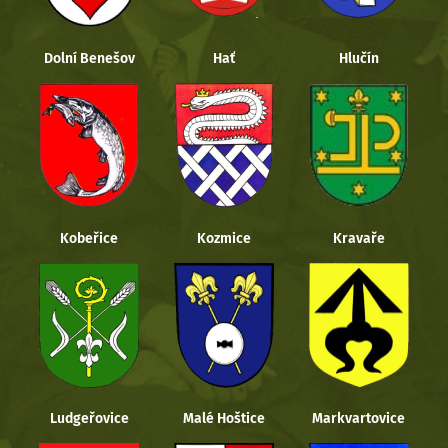
Dolní Benešov
Hať
Hlučín
Kobeřice
Kozmice
Kravaře
Ludgeřovice
Malé Hoštice
Markvartovice