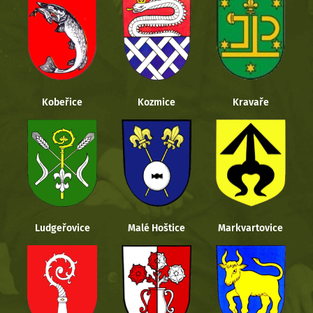
Kobeřice
Kozmice
Kravaře
Ludgeřovice
Malé Hoštice
Markvartovice