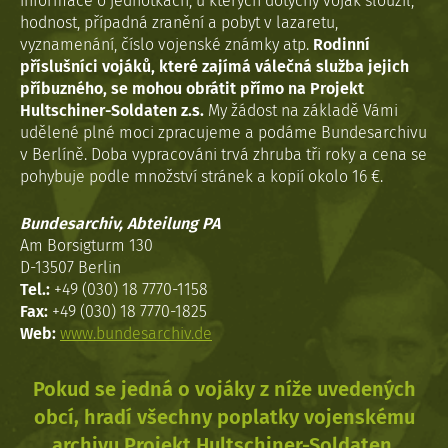
informace o jednotkách, u kterých dotyčný voják sloužil,
hodnost, případná zranění a pobyt v lazaretu,
vyznamenání, číslo vojenské známky atp.
Rodinní
příslušníci vojáků, které zajímá válečná služba jejich
příbuzného, se mohou obrátit přímo na Projekt
Hultschiner-Soldaten z.s.
My žádost na základě Vámi
udělené plné moci zpracujeme a podáme Bundesarchivu
v Berlíně. Doba vypracováni trvá zhruba tři roky a cena se
pohybuje podle množství stránek a kopií okolo 16 €.
Bundesarchiv, Abteilung PA
Am Borsigturm 130
D-13507 Berlin
Tel.:
+49 (030) 18 7770-1158
Fax:
+49 (030) 18 7770-1825
Web:
www.bundesarchiv.de
Pokud se jedná o vojáky z níže uvedených
obcí, hradí všechny poplatky vojenskému
archivu Projekt Hultschiner-Soldaten.