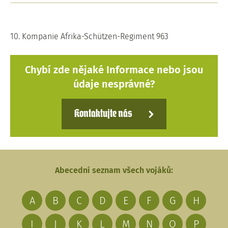
10. Kompanie Afrika-Schützen-Regiment 963
Chybí zde nějaké Informace nebo jsou
údaje nesprávné?
Kontaktujte nás
Abecední seznam všech vojáků:
A
B
C
D
E
F
G
H
I
J
K
L
M
N
O
P