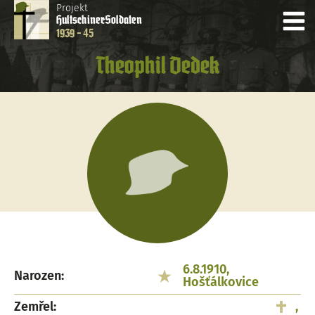
Projekt
Hultschiner
Soldaten
1939 - 45
Theophil Dedek
6.8.1910,
Narozen:
Hošťálkovice
Zemřel:
,