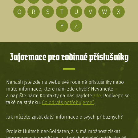
Q
R
S
T
U
V
W
X
Y
Z
Informace pro rodinné příslušníky
Nenašli jste zde na webu své rodinné příslušníky nebo
máte informace, které nám zde chybí? Neváhejte
a napište nám! Kontakty na nás najdete
zde
. Podívejte se
také na stránku:
Co od vás potřebujeme?
.
Jak můžete zjistit další informace o svých příbuzných?
Projekt Hultschiner-Soldaten, z. s. má možnost získat