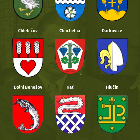
Chlebičov
Chuchelná
Darkovice
Dolní Benešov
Hať
Hlučín