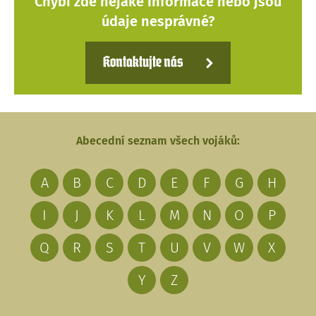
Chybí zde nějaké Informace nebo jsou
údaje nesprávné?
Kontaktujte nás
Abecední seznam všech vojáků:
A
B
C
D
E
F
G
H
I
J
K
L
M
N
O
P
Q
R
S
T
U
V
W
X
Y
Z