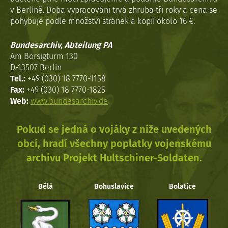
v Berlíně. Doba vypracováni trvá zhruba tři roky a cena se
pohybuje podle množství stránek a kopií okolo 16 €.
Bundesarchiv, Abteilung PA
Am Borsigturm 130
D-13507 Berlin
Tel.:
+49 (030) 18 7770-1158
Fax:
+49 (030) 18 7770-1825
Web:
www.bundesarchiv.de
Pokud se jedná o vojáky z níže uvedených
obcí, hradí všechny poplatky vojenskému
archivu Projekt Hultschiner-Soldaten.
Bělá
Bohuslavice
Bolatice