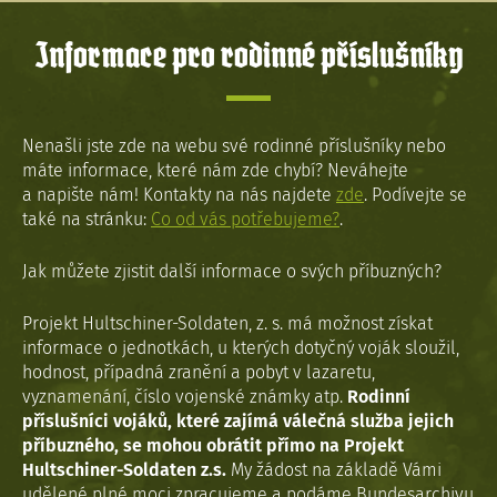
Informace pro rodinné příslušníky
Nenašli jste zde na webu své rodinné příslušníky nebo
máte informace, které nám zde chybí? Neváhejte
a napište nám! Kontakty na nás najdete
zde
. Podívejte se
také na stránku:
Co od vás potřebujeme?
.
Jak můžete zjistit další informace o svých příbuzných?
Projekt Hultschiner-Soldaten, z. s. má možnost získat
informace o jednotkách, u kterých dotyčný voják sloužil,
hodnost, případná zranění a pobyt v lazaretu,
vyznamenání, číslo vojenské známky atp.
Rodinní
příslušníci vojáků, které zajímá válečná služba jejich
příbuzného, se mohou obrátit přímo na Projekt
Hultschiner-Soldaten z.s.
My žádost na základě Vámi
udělené plné moci zpracujeme a podáme Bundesarchivu