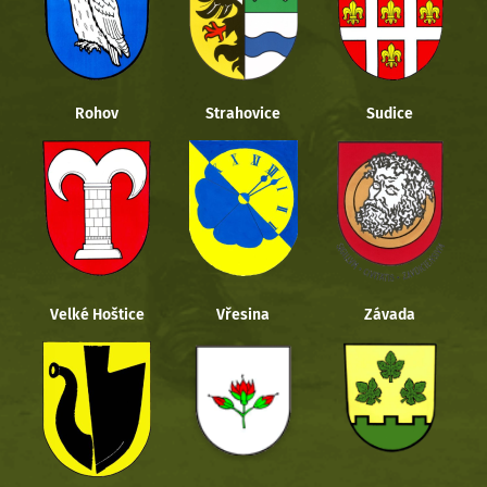
Rohov
Strahovice
Sudice
Velké Hoštice
Vřesina
Závada