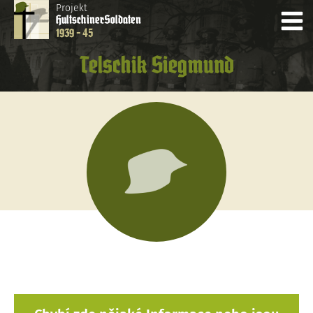
Projekt
Hultschiner
Soldaten
1939 - 45
Telschik Siegmund