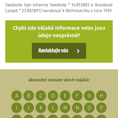
Swoboda (syn Johanna Swobody * 14.05.1883 a Anastasie
Lassak * 23.08.1891) narukoval k Wehrmachtu v roce 1939.
Chybí zde nějaké Informace nebo jsou
údaje nesprávné?
Kontaktujte nás
Abecední seznam všech vojáků:
A
B
C
D
E
F
G
H
I
J
K
L
M
N
O
P