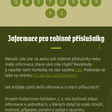
Q
R
S
T
U
V
W
X
Y
Z
Informace pro rodinné příslušníky
Nenašli jste zde na webu své rodinné příslušníky nebo
máte informace, které nám zde chybí? Neváhejte
a napište nám! Kontakty na nás najdete
zde
. Podívejte se
také na stránku:
Co od vás potřebujeme?
.
Jak můžete zjistit další informace o svých příbuzných?
Projekt Hultschiner-Soldaten, z. s. má možnost získat
informace o jednotkách, u kterých dotyčný voják sloužil,
hodnost, případná zranění a pobyt v lazaretu,