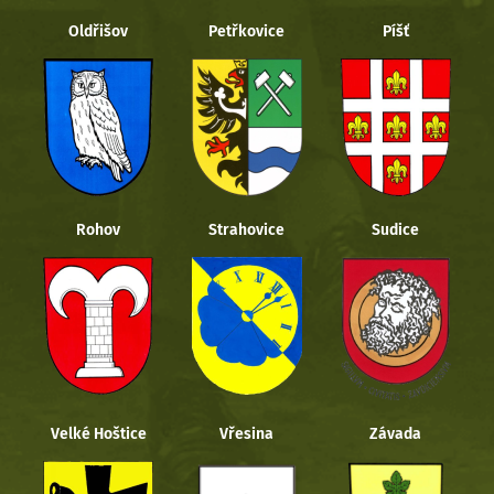
Oldřišov
Petřkovice
Píšť
Rohov
Strahovice
Sudice
Velké Hoštice
Vřesina
Závada