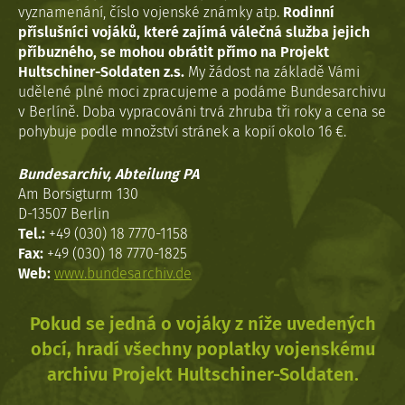
vyznamenání, číslo vojenské známky atp.
Rodinní
příslušníci vojáků, které zajímá válečná služba jejich
příbuzného, se mohou obrátit přímo na Projekt
Hultschiner-Soldaten z.s.
My žádost na základě Vámi
udělené plné moci zpracujeme a podáme Bundesarchivu
v Berlíně. Doba vypracováni trvá zhruba tři roky a cena se
pohybuje podle množství stránek a kopií okolo 16 €.
Bundesarchiv, Abteilung PA
Am Borsigturm 130
D-13507 Berlin
Tel.:
+49 (030) 18 7770-1158
Fax:
+49 (030) 18 7770-1825
Web:
www.bundesarchiv.de
Pokud se jedná o vojáky z níže uvedených
obcí, hradí všechny poplatky vojenskému
archivu Projekt Hultschiner-Soldaten.