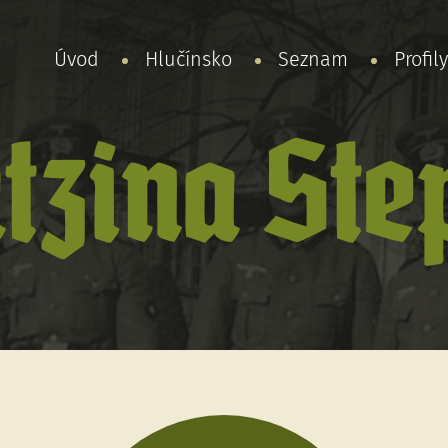
Úvod
Hlučínsko
Seznam
Profil
tzina Ste