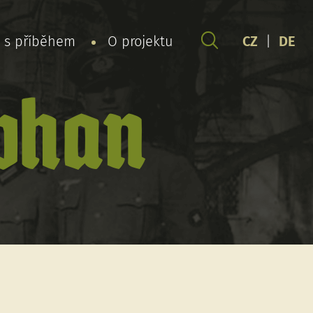
y s příběhem
O projektu
CZ
|
DE
phan