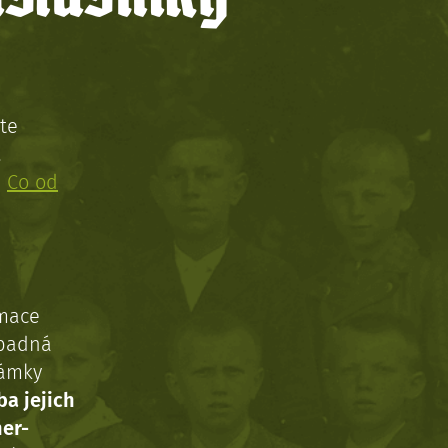
te
!
:
Co od
rmace
ípadná
námky
ba jejich
ner-