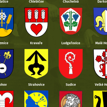
latice
Chlebičov
Chuchelná
Darko
zmice
Kravaře
Ludgeřovice
Malé Ho
ohov
Strahovice
Sudice
Velké H