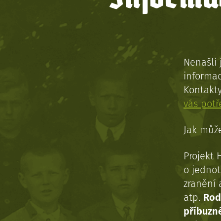
Nenašli 
informac
Kontakt
vás pot
Jak může
Projekt 
o jednot
zranění 
atp.
Rod
příbuzn