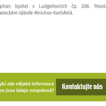
phan bydlel v Ludgeřovicích čp. 208. Povolá
jateckém táboře Mnichov-Karlsfeld.
ybí zde nějaké Informace
Kontaktujte nás
bo jsou údaje nesprávné?