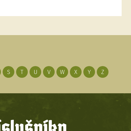
S
T
U
V
W
X
Y
Z
íslušníky