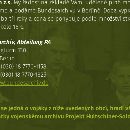
 z.s.
My žádost na základě Vámi udělené plné mo
eme a podáme Bundesarchivu v Berlíně. Doba vypr
uba tři roky a cena se pohybuje podle množství st
kolo 16 €.
rchiv, Abteilung PA
igturm 130
Berlin
(030) 18 7770-1158
(030) 18 7770-1825
w.bundesarchiv.de
se jedná o vojáky z níže uvedených obcí, hradí 
tky vojenskému archivu Projekt Hultschiner-Sol