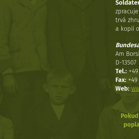
Soldaten
zpracuj
trvá zhr
a kopií o
Bundesa
Am Bors
D-13507 
Tel.:
+49 
Fax:
+49 
Web:
ww
Pokud 
popla