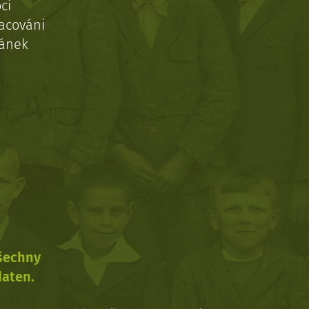
ci
acováni
ránek
všechny
daten.