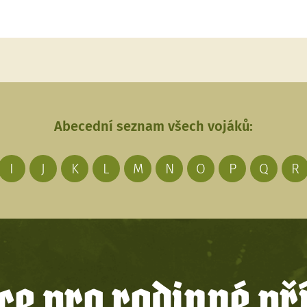
Abecední seznam všech vojáků:
I
J
K
L
M
N
O
P
Q
R
e pro rodinné př