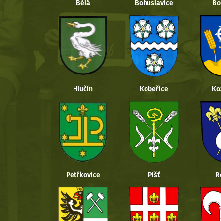
Bělá
Bohuslavice
Bo
Hlučín
Kobeřice
Ko
Petřkovice
Píšť
R