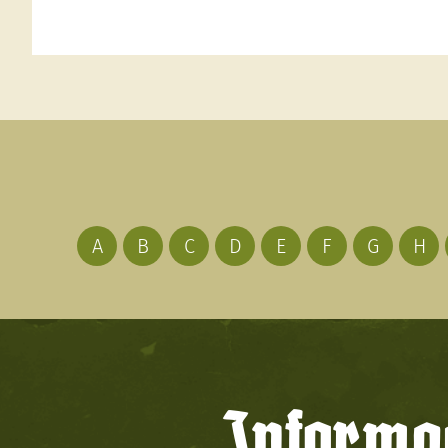
A
B
C
D
E
F
G
H
Informac