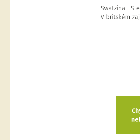
Swatzina Ste
V britském za
Ch
ne