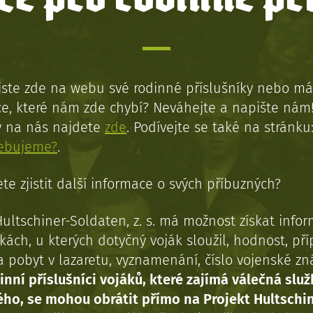
jste zde na webu své rodinné příslušníky nebo má
e, které nám zde chybí? Neváhejte a napište nám
y na nás najdete
zde
. Podívejte se také na stránku
řebujeme?
.
te zjistit další informace o svých příbuzných?
Hultschiner-Soldaten, z. s. má možnost získat info
kách, u kterých dotyčný voják sloužil, hodnost, př
a pobyt v lazaretu, vyznamenání, číslo vojenské z
inní příslušníci vojáků, které zajímá válečná služ
ého, se mohou obrátit přímo na Projekt Hultschi