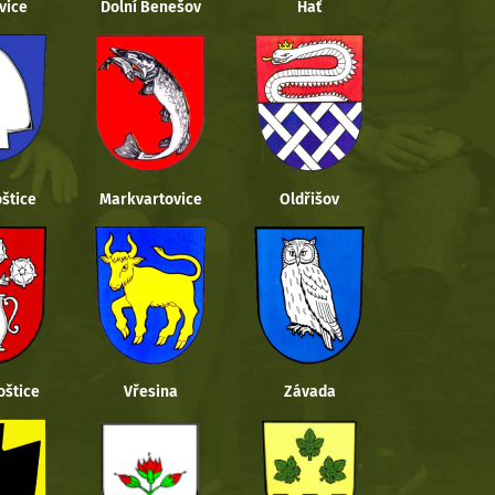
vice
Dolní Benešov
Hať
štice
Markvartovice
Oldřišov
oštice
Vřesina
Závada