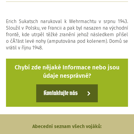
Erich Sukatsch narukoval k Wehrmachtu v srpnu 1943.
Sloužil v Polsku, ve Francii a pak byl nasazen na východní
frontě, kde utrpěl těžké zranění jehož následkem přišel
o čÂ?ást levé nohy (amputována pod kolenem). Domů se
vrátil v říjnu 1948.
Chybí zde nějaké Informace nebo jsou
údaje nesprávné?
Kontaktujte nás
Abecední seznam všech vojáků: