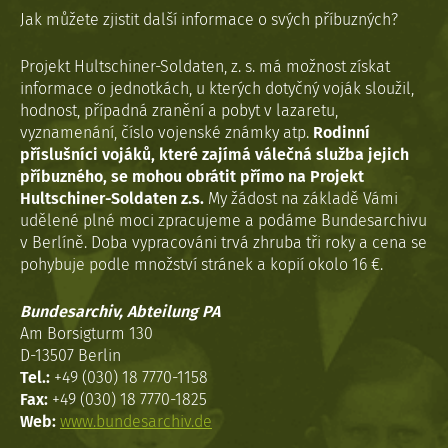
Jak můžete zjistit další informace o svých příbuzných?
Projekt Hultschiner-Soldaten, z. s. má možnost získat
informace o jednotkách, u kterých dotyčný voják sloužil,
hodnost, případná zranění a pobyt v lazaretu,
vyznamenání, číslo vojenské známky atp.
Rodinní
příslušníci vojáků, které zajímá válečná služba jejich
příbuzného, se mohou obrátit přímo na Projekt
Hultschiner-Soldaten z.s.
My žádost na základě Vámi
udělené plné moci zpracujeme a podáme Bundesarchivu
v Berlíně. Doba vypracováni trvá zhruba tři roky a cena se
pohybuje podle množství stránek a kopií okolo 16 €.
Bundesarchiv, Abteilung PA
Am Borsigturm 130
D-13507 Berlin
Tel.:
+49 (030) 18 7770-1158
Fax:
+49 (030) 18 7770-1825
Web:
www.bundesarchiv.de