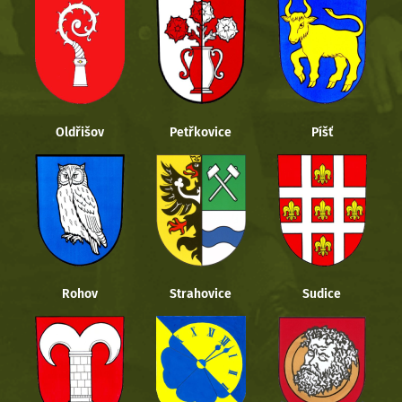
Oldřišov
Petřkovice
Píšť
Rohov
Strahovice
Sudice