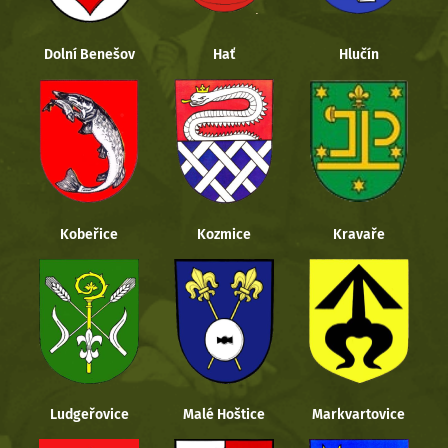
Dolní Benešov
Hať
Hlučín
Kobeřice
Kozmice
Kravaře
Ludgeřovice
Malé Hoštice
Markvartovice