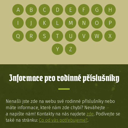
A
B
C
D
E
F
G
H
I
J
K
L
M
N
O
P
Q
R
S
T
U
V
W
X
Y
Z
Informace pro rodinné příslušníky
Nenašli jste zde na webu své rodinné příslušníky nebo
máte informace, které nám zde chybí? Neváhejte
a napište nám! Kontakty na nás najdete
zde
. Podívejte se
také na stránku:
Co od vás potřebujeme?
.