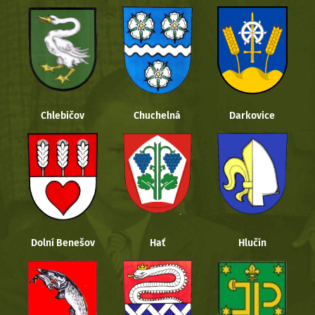
Chlebičov
Chuchelná
Darkovice
Dolní Benešov
Hať
Hlučín