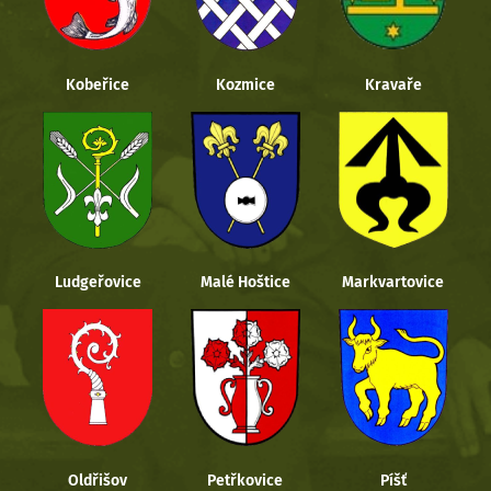
Kobeřice
Kozmice
Kravaře
Ludgeřovice
Malé Hoštice
Markvartovice
Oldřišov
Petřkovice
Píšť