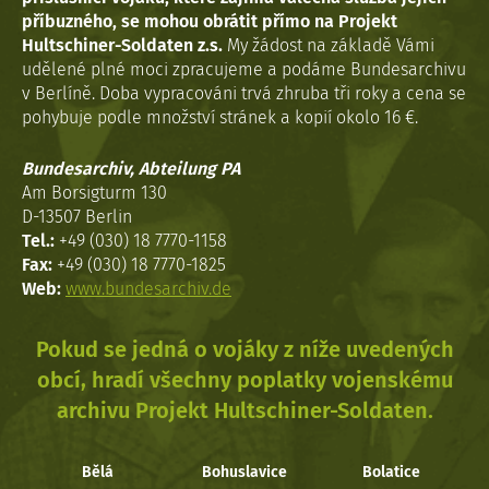
příbuzného, se mohou obrátit přímo na Projekt
Hultschiner-Soldaten z.s.
My žádost na základě Vámi
udělené plné moci zpracujeme a podáme Bundesarchivu
v Berlíně. Doba vypracováni trvá zhruba tři roky a cena se
pohybuje podle množství stránek a kopií okolo 16 €.
Bundesarchiv, Abteilung PA
Am Borsigturm 130
D-13507 Berlin
Tel.:
+49 (030) 18 7770-1158
Fax:
+49 (030) 18 7770-1825
Web:
www.bundesarchiv.de
Pokud se jedná o vojáky z níže uvedených
obcí, hradí všechny poplatky vojenskému
archivu Projekt Hultschiner-Soldaten.
Bělá
Bohuslavice
Bolatice