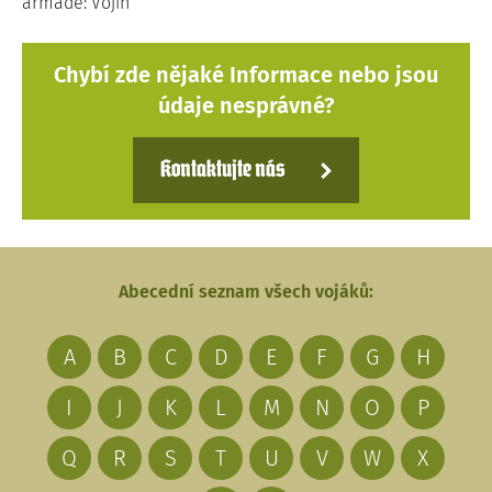
armádě: Vojín
Chybí zde nějaké Informace nebo jsou
údaje nesprávné?
Kontaktujte nás
Abecední seznam všech vojáků:
A
B
C
D
E
F
G
H
I
J
K
L
M
N
O
P
Q
R
S
T
U
V
W
X