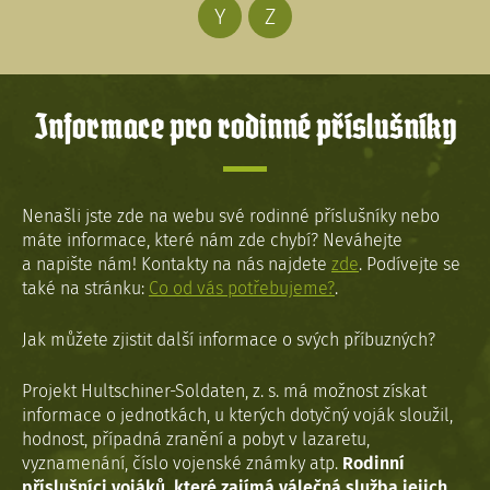
Y
Z
Informace pro rodinné příslušníky
Nenašli jste zde na webu své rodinné příslušníky nebo
máte informace, které nám zde chybí? Neváhejte
a napište nám! Kontakty na nás najdete
zde
. Podívejte se
také na stránku:
Co od vás potřebujeme?
.
Jak můžete zjistit další informace o svých příbuzných?
Projekt Hultschiner-Soldaten, z. s. má možnost získat
informace o jednotkách, u kterých dotyčný voják sloužil,
hodnost, případná zranění a pobyt v lazaretu,
vyznamenání, číslo vojenské známky atp.
Rodinní
příslušníci vojáků, které zajímá válečná služba jejich