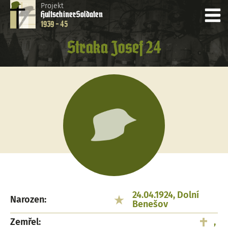
Projekt
Hultschiner
Soldaten
1939 - 45
Straka Josef 24
24.04.1924, Dolní
Narozen:
Benešov
Zemřel:
,