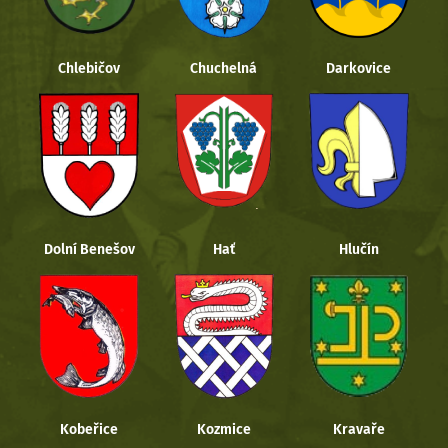
Chlebičov
Chuchelná
Darkovice
Dolní Benešov
Hať
Hlučín
Kobeřice
Kozmice
Kravaře