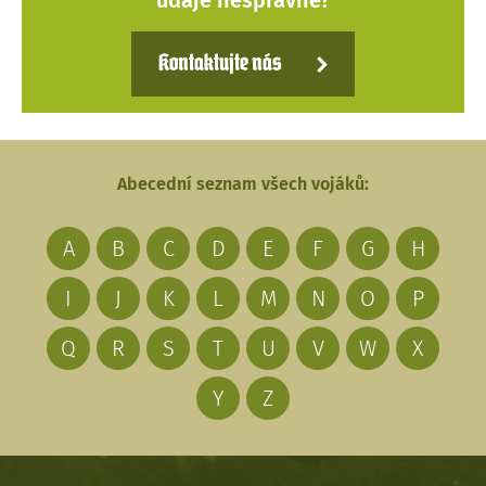
údaje nesprávné?
Kontaktujte nás
Abecední seznam všech vojáků:
A
B
C
D
E
F
G
H
I
J
K
L
M
N
O
P
Q
R
S
T
U
V
W
X
Y
Z