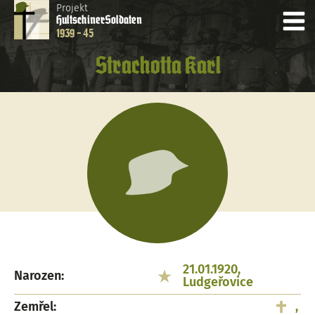
Projekt
Hultschiner
Soldaten
1939 - 45
Strachotta Karl
21.01.1920,
Narozen:
Ludgeřovice
Zemřel:
,