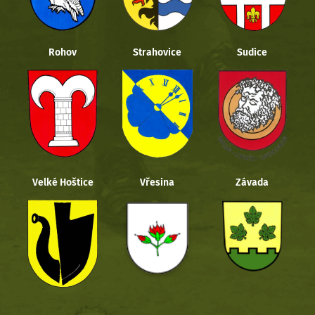
Rohov
Strahovice
Sudice
Velké Hoštice
Vřesina
Závada