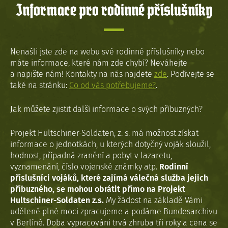
Informace pro rodinné příslušníky
Nenašli jste zde na webu své rodinné příslušníky nebo
máte informace, které nám zde chybí? Neváhejte
a napište nám! Kontakty na nás najdete
zde
. Podívejte se
také na stránku:
Co od vás potřebujeme?
.
Jak můžete zjistit další informace o svých příbuzných?
Projekt Hultschiner-Soldaten, z. s. má možnost získat
informace o jednotkách, u kterých dotyčný voják sloužil,
hodnost, případná zranění a pobyt v lazaretu,
vyznamenání, číslo vojenské známky atp.
Rodinní
příslušníci vojáků, které zajímá válečná služba jejich
příbuzného, se mohou obrátit přímo na Projekt
Hultschiner-Soldaten z.s.
My žádost na základě Vámi
udělené plné moci zpracujeme a podáme Bundesarchivu
v Berlíně. Doba vypracováni trvá zhruba tři roky a cena se