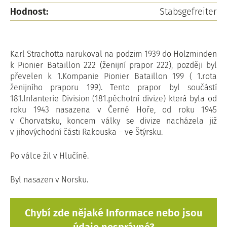
Hodnost:
Stabsgefreiter
Karl Strachotta narukoval na podzim 1939 do Holzminden
k Pionier Bataillon 222 (ženijní prapor 222), později byl
převelen k 1.Kompanie Pionier Bataillon 199 ( 1.rota
ženijního praporu 199). Tento prapor byl součástí
181.Infanterie Division (181.pěchotní divize) která byla od
roku 1943 nasazena v Černé Hoře, od roku 1945
v Chorvatsku, koncem války se divize nacházela již
v jihovýchodní části Rakouska – ve Štýrsku.
Po válce žil v Hlučíně.
Byl nasazen v Norsku.
Chybí zde nějaké Informace nebo jsou