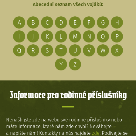
Abecední seznam všech vojáků:
A
B
C
D
E
F
G
H
I
J
K
L
M
N
O
P
Q
R
S
T
U
V
W
X
Y
Z
Informace pro rodinné příslušníky
Nenašli jste zde na webu své rodinné příslušníky nebo
máte informace, které nám zde chybí? Neváhejte
a napište nám! Kontakty na nás najdete
zde
. Podívejte se