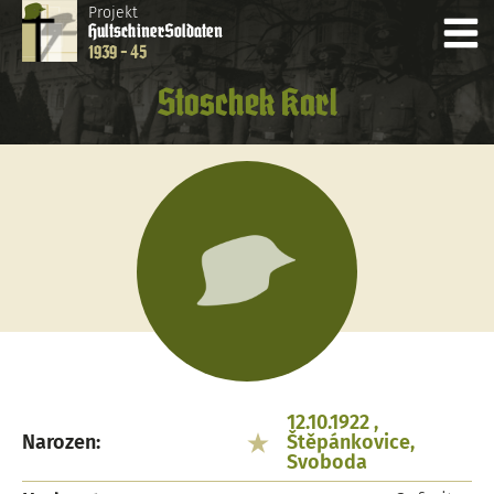
Projekt
Hultschiner
Soldaten
1939 - 45
Stoschek Karl
12.10.1922 ,
Narozen:
Štěpánkovice,
Svoboda