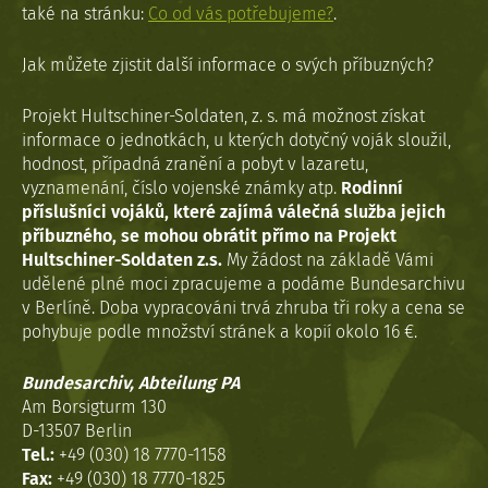
také na stránku:
Co od vás potřebujeme?
.
Jak můžete zjistit další informace o svých příbuzných?
Projekt Hultschiner-Soldaten, z. s. má možnost získat
informace o jednotkách, u kterých dotyčný voják sloužil,
hodnost, případná zranění a pobyt v lazaretu,
vyznamenání, číslo vojenské známky atp.
Rodinní
příslušníci vojáků, které zajímá válečná služba jejich
příbuzného, se mohou obrátit přímo na Projekt
Hultschiner-Soldaten z.s.
My žádost na základě Vámi
udělené plné moci zpracujeme a podáme Bundesarchivu
v Berlíně. Doba vypracováni trvá zhruba tři roky a cena se
pohybuje podle množství stránek a kopií okolo 16 €.
Bundesarchiv, Abteilung PA
Am Borsigturm 130
D-13507 Berlin
Tel.:
+49 (030) 18 7770-1158
Fax:
+49 (030) 18 7770-1825