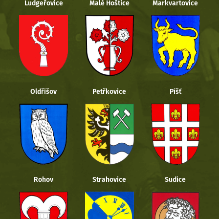
Ludgeřovice
Malé Hoštice
Markvartovice
Oldřišov
Petřkovice
Píšť
Rohov
Strahovice
Sudice