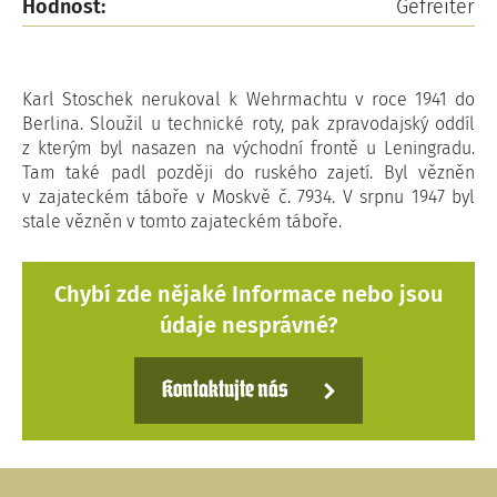
Hodnost:
Gefreiter
Karl Stoschek nerukoval k Wehrmachtu v roce 1941 do
Berlina. Sloužil u technické roty, pak zpravodajský oddíl
z kterým byl nasazen na východní frontě u Leningradu.
Tam také padl později do ruského zajetí. Byl vězněn
v zajateckém táboře v Moskvě č. 7934. V srpnu 1947 byl
stale vězněn v tomto zajateckém táboře.
Chybí zde nějaké Informace nebo jsou
údaje nesprávné?
Kontaktujte nás