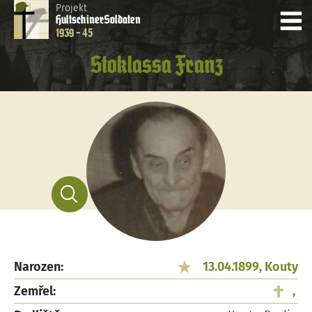
Projekt
Hultschiner
Soldaten
1939 - 45
Stoklassa Franz
Narozen:
13.04.1899, Kouty
Zemřel:
,