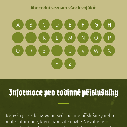
Abecední seznam všech vojáků:
A
B
C
D
E
F
G
H
I
J
K
L
M
N
O
P
Q
R
S
T
U
V
W
X
Y
Z
Informace pro rodinné příslušníky
Nenašli jste zde na webu své rodinné příslušníky nebo
máte informace, které nám zde chybí? Neváhejte