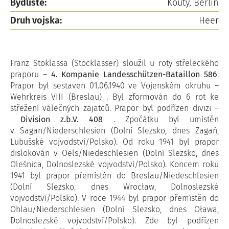
Bydliště:
Kouty, Berlin
Druh vojska:
Heer
Franz Stoklassa (Stocklasser) sloužil u roty střeleckého
praporu –
4. Kompanie Landesschützen-Bataillon 586
.
Prapor byl sestaven 01.06.1940 ve Vojenském okruhu –
Wehrkreis VIII (Breslau) . Byl zformován do 6 rot ke
střežení válečných zajatců. Prapor byl podřízen divizi –
Division z.b.V. 408
. Zpočátku byl umístěn
v Sagan/Niederschlesien (Dolní Slezsko, dnes Żagań,
Lubušské vojvodství/Polsko). Od roku 1941 byl prapor
dislokován v Oels/Niedeschlesien (Dolní Slezsko, dnes
Oleśnica, Dolnoslezské vojvodství/Polsko). Koncem roku
1941 byl prapor přemístěn do Breslau/Niedeschlesien
(Dolní Slezsko, dnes Wrocław, Dolnoslezské
vojvodství/Polsko). V roce 1944 byl prapor přemístěn do
Ohlau/Niederschlesien (Dolní Slezsko, dnes Oława,
Dolnoslezské vojvodství/Polsko). Zde byl podřízen