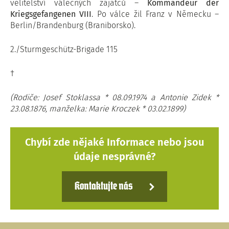
velitelství válečných zajatců –
Kommandeur der
Kriegsgefangenen VIII
. Po válce žil Franz v Německu –
Berlin/Brandenburg (Braniborsko).
2./Sturmgeschütz-Brigade 115
†
(Rodiče: Josef Stoklassa * 08.09.1974 a Antonie Zidek *
23.08.1876, manželka: Marie Kroczek * 03.02.1899)
Chybí zde nějaké Informace nebo jsou
údaje nesprávné?
Kontaktujte nás