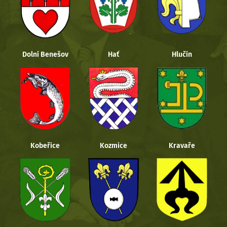
Dolní Benešov
Hať
Hlučín
Kobeřice
Kozmice
Kravaře