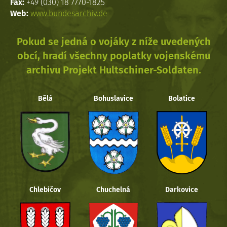
Fax:
+49 (030) 18 7770-1825
Web:
www.bundesarchiv.de
Pokud se jedná o vojáky z níže uvedených
obcí, hradí všechny poplatky vojenskému
archivu Projekt Hultschiner-Soldaten.
Bělá
Bohuslavice
Bolatice
Chlebičov
Chuchelná
Darkovice