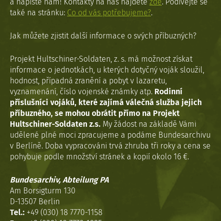
a napište nám! Kontakty na nás najdete
zde
. Podívejte se
také na stránku:
Co od vás potřebujeme?
.
Jak můžete zjistit další informace o svých příbuzných?
Projekt Hultschiner-Soldaten, z. s. má možnost získat
informace o jednotkách, u kterých dotyčný voják sloužil,
hodnost, případná zranění a pobyt v lazaretu,
vyznamenání, číslo vojenské známky atp.
Rodinní
příslušníci vojáků, které zajímá válečná služba jejich
příbuzného, se mohou obrátit přímo na Projekt
Hultschiner-Soldaten z.s.
My žádost na základě Vámi
udělené plné moci zpracujeme a podáme Bundesarchivu
v Berlíně. Doba vypracováni trvá zhruba tři roky a cena se
pohybuje podle množství stránek a kopií okolo 16 €.
Bundesarchiv, Abteilung PA
Am Borsigturm 130
D-13507 Berlin
Tel.:
+49 (030) 18 7770-1158