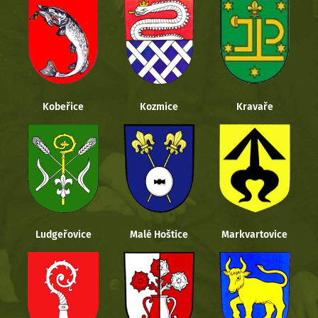
Kobeřice
Kozmice
Kravaře
Ludgeřovice
Malé Hoštice
Markvartovice