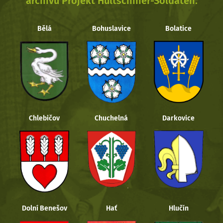
archivu Projekt Hultschiner-Soldaten.
Bělá
Bohuslavice
Bolatice
Chlebičov
Chuchelná
Darkovice
Dolní Benešov
Hať
Hlučín