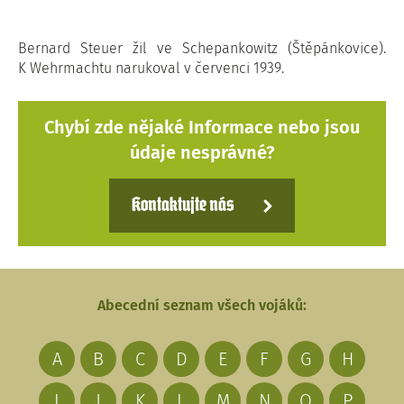
Bernard Steuer žil ve Schepankowitz (Štěpánkovice).
K Wehrmachtu narukoval v červenci 1939.
Chybí zde nějaké Informace nebo jsou
údaje nesprávné?
Kontaktujte nás
Abecední seznam všech vojáků:
A
B
C
D
E
F
G
H
I
J
K
L
M
N
O
P