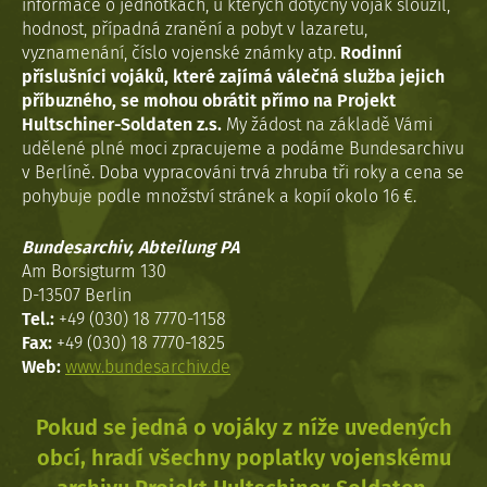
informace o jednotkách, u kterých dotyčný voják sloužil,
hodnost, případná zranění a pobyt v lazaretu,
vyznamenání, číslo vojenské známky atp.
Rodinní
příslušníci vojáků, které zajímá válečná služba jejich
příbuzného, se mohou obrátit přímo na Projekt
Hultschiner-Soldaten z.s.
My žádost na základě Vámi
udělené plné moci zpracujeme a podáme Bundesarchivu
v Berlíně. Doba vypracováni trvá zhruba tři roky a cena se
pohybuje podle množství stránek a kopií okolo 16 €.
Bundesarchiv, Abteilung PA
Am Borsigturm 130
D-13507 Berlin
Tel.:
+49 (030) 18 7770-1158
Fax:
+49 (030) 18 7770-1825
Web:
www.bundesarchiv.de
Pokud se jedná o vojáky z níže uvedených
obcí, hradí všechny poplatky vojenskému