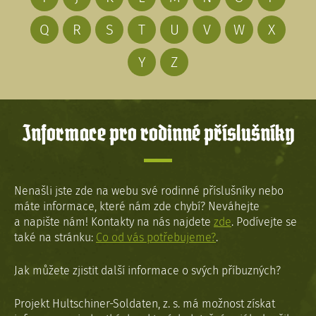
Q
R
S
T
U
V
W
X
Y
Z
Informace pro rodinné příslušníky
Nenašli jste zde na webu své rodinné příslušníky nebo
máte informace, které nám zde chybí? Neváhejte
a napište nám! Kontakty na nás najdete
zde
. Podívejte se
také na stránku:
Co od vás potřebujeme?
.
Jak můžete zjistit další informace o svých příbuzných?
Projekt Hultschiner-Soldaten, z. s. má možnost získat