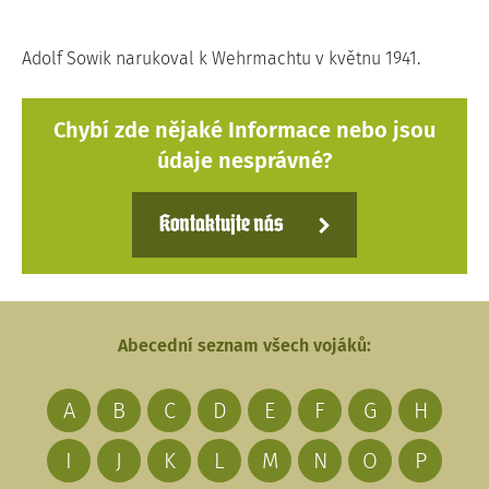
Adolf Sowik narukoval k Wehrmachtu v květnu 1941.
Chybí zde nějaké Informace nebo jsou
údaje nesprávné?
Kontaktujte nás
Abecední seznam všech vojáků:
A
B
C
D
E
F
G
H
I
J
K
L
M
N
O
P