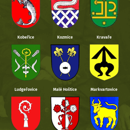
Kobeřice
Kozmice
Kravaře
Ludgeřovice
Malé Hoštice
Markvartovice