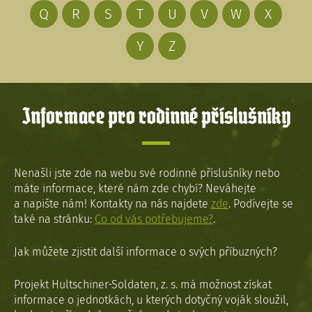
Q
R
S
T
U
V
W
X
Y
Z
Informace pro rodinné příslušníky
Nenašli jste zde na webu své rodinné příslušníky nebo
máte informace, které nám zde chybí? Neváhejte
a napište nám! Kontakty na nás najdete
zde
. Podívejte se
také na stránku:
Co od vás potřebujeme?
.
Jak můžete zjistit další informace o svých příbuzných?
Projekt Hultschiner-Soldaten, z. s. má možnost získat
informace o jednotkách, u kterých dotyčný voják sloužil,