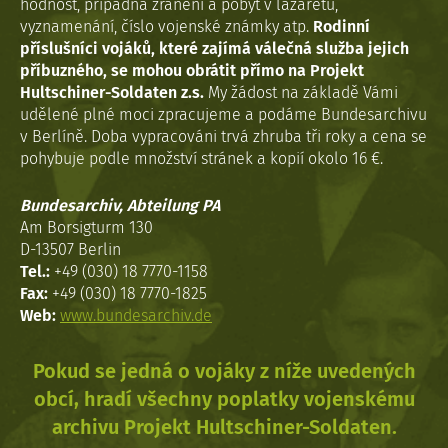
hodnost, případná zranění a pobyt v lazaretu,
vyznamenání, číslo vojenské známky atp.
Rodinní
příslušníci vojáků, které zajímá válečná služba jejich
příbuzného, se mohou obrátit přímo na Projekt
Hultschiner-Soldaten z.s.
My žádost na základě Vámi
udělené plné moci zpracujeme a podáme Bundesarchivu
v Berlíně. Doba vypracováni trvá zhruba tři roky a cena se
pohybuje podle množství stránek a kopií okolo 16 €.
Bundesarchiv, Abteilung PA
Am Borsigturm 130
D-13507 Berlin
Tel.:
+49 (030) 18 7770-1158
Fax:
+49 (030) 18 7770-1825
Web:
www.bundesarchiv.de
Pokud se jedná o vojáky z níže uvedených
obcí, hradí všechny poplatky vojenskému
archivu Projekt Hultschiner-Soldaten.