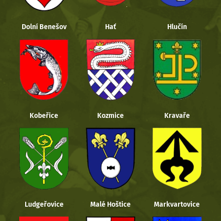
Dolní Benešov
Hať
Hlučín
Kobeřice
Kozmice
Kravaře
Ludgeřovice
Malé Hoštice
Markvartovice