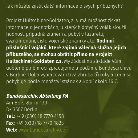
Jak můžete zjistit další informace o svých příbuzných?
Projekt Hultschiner-Soldaten, z. s. má možnost získat
informace o jednotkách, u kterých dotyčný voják sloužil,
hodnost, případná zranění a pobyt v lazaretu,
vyznamenání, číslo vojenské známky atp.
Rodinní
příslušníci vojáků, které zajímá válečná služba jejich
příbuzného, se mohou obrátit přímo na Projekt
Hultschiner-Soldaten z.s.
My žádost na základě Vámi
udělené plné moci zpracujeme a podáme Bundesarchivu
v Berlíně. Doba vypracováni trvá zhruba tři roky a cena se
pohybuje podle množství stránek a kopií okolo 16 €.
Bundesarchiv, Abteilung PA
Am Borsigturm 130
D-13507 Berlin
Tel.:
+49 (030) 18 7770-1158
Fax:
+49 (030) 18 7770-1825
Web:
www.bundesarchiv.de