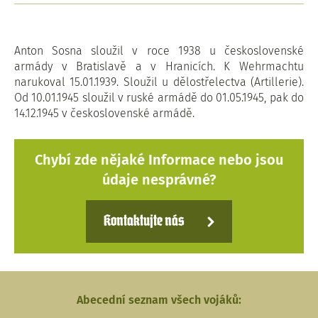
Anton Sosna sloužil v roce 1938 u československé
armády v Bratislavě a v Hranicích. K Wehrmachtu
narukoval 15.01.1939. Sloužil u dělostřelectva (Artillerie).
Od 10.01.1945 sloužil v ruské armádě do 01.05.1945, pak do
14.12.1945 v československé armádě.
Chybí zde nějaké Informace nebo jsou
údaje nesprávné?
Kontaktujte nás
Abecední seznam všech vojáků: