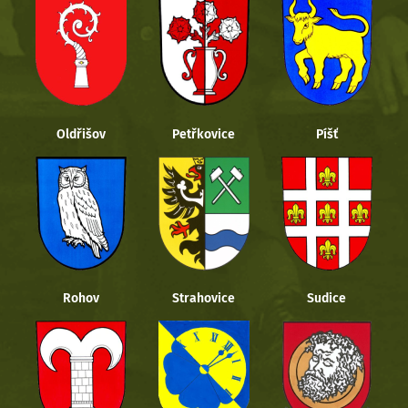
Oldřišov
Petřkovice
Píšť
Rohov
Strahovice
Sudice