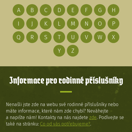
A
B
C
D
E
F
G
H
I
J
K
L
M
N
O
P
Q
R
S
T
U
V
W
X
Y
Z
Informace pro rodinné příslušníky
Nenašli jste zde na webu své rodinné příslušníky nebo
máte informace, které nám zde chybí? Neváhejte
a napište nám! Kontakty na nás najdete
zde
. Podívejte se
také na stránku:
Co od vás potřebujeme?
.