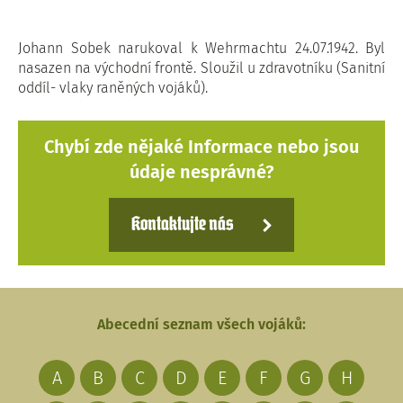
Johann Sobek narukoval k Wehrmachtu 24.07.1942. Byl
nasazen na východní frontě. Sloužil u zdravotníku (Sanitní
oddíl- vlaky raněných vojáků).
Chybí zde nějaké Informace nebo jsou
údaje nesprávné?
Kontaktujte nás
Abecední seznam všech vojáků:
A
B
C
D
E
F
G
H