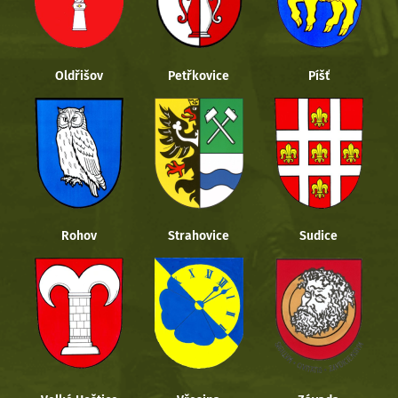
Oldřišov
Petřkovice
Píšť
Rohov
Strahovice
Sudice