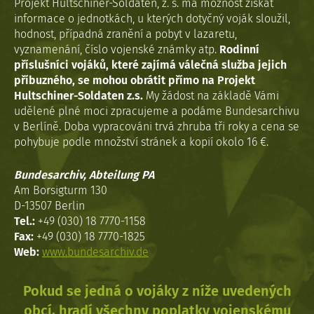
Projekt Hultschiner-Soldaten, z. s. má možnost získat
informace o jednotkách, u kterých dotyčný voják sloužil,
hodnost, případná zranění a pobyt v lazaretu,
vyznamenání, číslo vojenské známky atp.
Rodinní
příslušníci vojáků, které zajímá válečná služba jejich
příbuzného, se mohou obrátit přímo na Projekt
Hultschiner-Soldaten z.s.
My žádost na základě Vámi
udělené plné moci zpracujeme a podáme Bundesarchivu
v Berlíně. Doba vypracováni trvá zhruba tři roky a cena se
pohybuje podle množství stránek a kopií okolo 16 €.
Bundesarchiv, Abteilung PA
Am Borsigturm 130
D-13507 Berlin
Tel.:
+49 (030) 18 7770-1158
Fax:
+49 (030) 18 7770-1825
Web:
www.bundesarchiv.de
Pokud se jedná o vojáky z níže uvedených
obcí, hradí všechny poplatky vojenskému