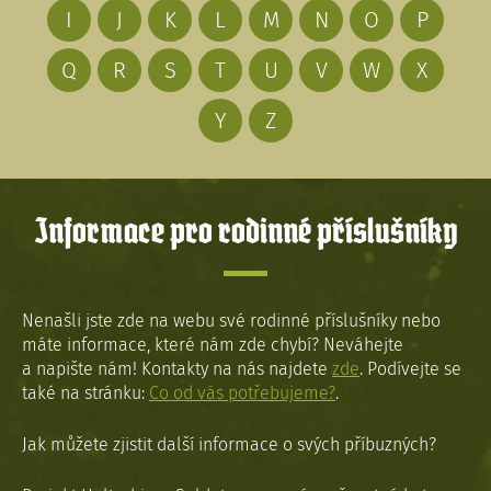
I
J
K
L
M
N
O
P
Q
R
S
T
U
V
W
X
Y
Z
Informace pro rodinné příslušníky
Nenašli jste zde na webu své rodinné příslušníky nebo
máte informace, které nám zde chybí? Neváhejte
a napište nám! Kontakty na nás najdete
zde
. Podívejte se
také na stránku:
Co od vás potřebujeme?
.
Jak můžete zjistit další informace o svých příbuzných?