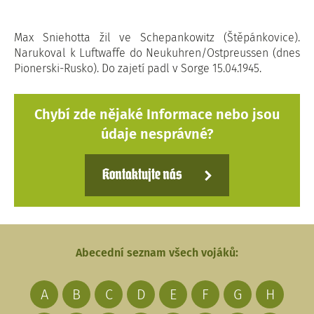
Max Sniehotta žil ve Schepankowitz (Štěpánkovice).
Narukoval k Luftwaffe do Neukuhren/Ostpreussen (dnes
Pionerski-Rusko). Do zajetí padl v Sorge 15.04.1945.
Chybí zde nějaké Informace nebo jsou
údaje nesprávné?
Kontaktujte nás
Abecední seznam všech vojáků:
A
B
C
D
E
F
G
H