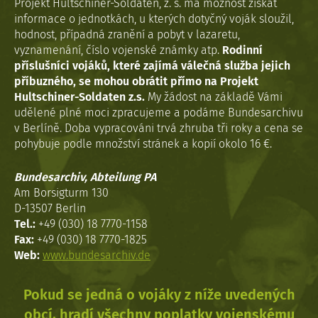
Projekt Hultschiner-Soldaten, z. s. má možnost získat
informace o jednotkách, u kterých dotyčný voják sloužil,
hodnost, případná zranění a pobyt v lazaretu,
vyznamenání, číslo vojenské známky atp.
Rodinní
příslušníci vojáků, které zajímá válečná služba jejich
příbuzného, se mohou obrátit přímo na Projekt
Hultschiner-Soldaten z.s.
My žádost na základě Vámi
udělené plné moci zpracujeme a podáme Bundesarchivu
v Berlíně. Doba vypracováni trvá zhruba tři roky a cena se
pohybuje podle množství stránek a kopií okolo 16 €.
Bundesarchiv, Abteilung PA
Am Borsigturm 130
D-13507 Berlin
Tel.:
+49 (030) 18 7770-1158
Fax:
+49 (030) 18 7770-1825
Web:
www.bundesarchiv.de
Pokud se jedná o vojáky z níže uvedených
obcí, hradí všechny poplatky vojenskému