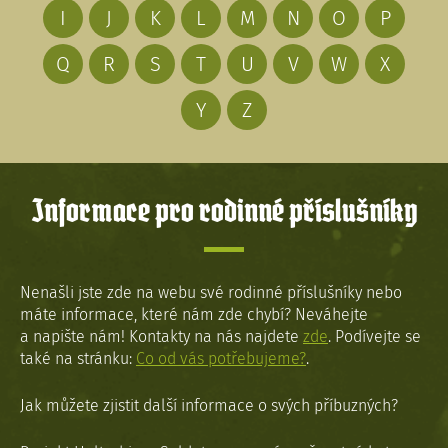
I
J
K
L
M
N
O
P
Q
R
S
T
U
V
W
X
Y
Z
Informace pro rodinné příslušníky
Nenašli jste zde na webu své rodinné příslušníky nebo
máte informace, které nám zde chybí? Neváhejte
a napište nám! Kontakty na nás najdete
zde
. Podívejte se
také na stránku:
Co od vás potřebujeme?
.
Jak můžete zjistit další informace o svých příbuzných?