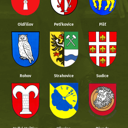
Oldřišov
Petřkovice
Píšť
Rohov
Strahovice
Sudice