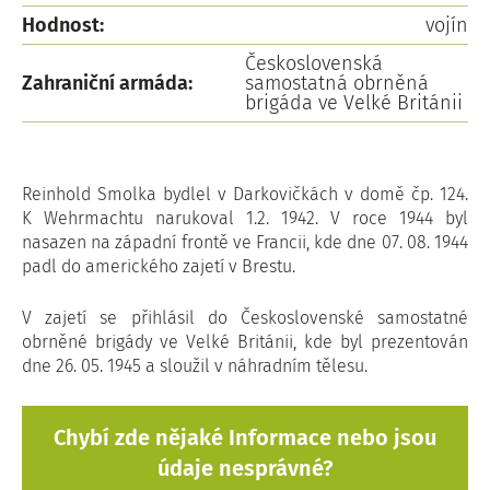
Hodnost:
vojín
Československá
Zahraniční armáda:
samostatná obrněná
brigáda ve Velké Británii
Reinhold Smolka bydlel v Darkovičkách v domě čp. 124.
K Wehrmachtu narukoval 1.2. 1942. V roce 1944 byl
nasazen na západní frontě ve Francii, kde dne 07. 08. 1944
padl do amerického zajetí v Brestu.
V zajetí se přihlásil do Československé samostatné
obrněné brigády ve Velké Británii, kde byl prezentován
dne 26. 05. 1945 a sloužil v náhradním tělesu.
Chybí zde nějaké Informace nebo jsou
údaje nesprávné?