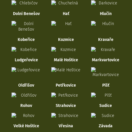
Dolní Benešov
Hať
Hlučín
Kobeřice
Kozmice
Kravaře
Ludgeřovice
Malé Hoštice
Markvartovice
Oldřišov
Petřkovice
Píšť
Rohov
Strahovice
Sudice
Velké Hoštice
Vřesina
Závada