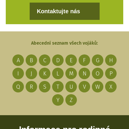
Kontaktujte nás
Abecední seznam všech vojáků:
A
B
C
D
E
F
G
H
I
J
K
L
M
N
O
P
Q
R
S
T
U
V
W
X
Y
Z