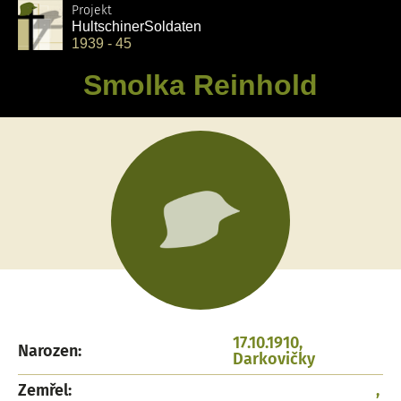
Projekt
Hultschiner
Soldaten
1939 - 45
Smolka Reinhold
17.10.1910,
Narozen:
Darkovičky
Zemřel:
,