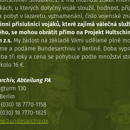
kách, u kterých dotyčný voják sloužil, hodnost, př
a pobyt v lazaretu, vyznamenání, číslo vojenské z
inní příslušníci vojáků, které zajímá válečná služ
ého, se mohou obrátit přímo na Projekt Hultschi
 z.s.
My žádost na základě Vámi udělené plné mo
eme a podáme Bundesarchivu v Berlíně. Doba vypr
uba tři roky a cena se pohybuje podle množství st
kolo 16 €.
rchiv, Abteilung PA
igturm 130
Berlin
(030) 18 7770-1158
(030) 18 7770-1825
w.bundesarchiv.de