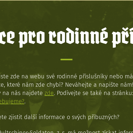
e pro rodinné př
jste zde na webu své rodinné příslušníky nebo má
e, které nám zde chybí? Neváhejte a napište nám
y na nás najdete
zde
. Podívejte se také na stránku
řebujeme?
.
te zjistit další informace o svých příbuzných?
Hultschiner-Soldaten, z. s. má možnost získat info