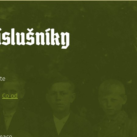
íslušníky
te
!
:
Co od
rmace