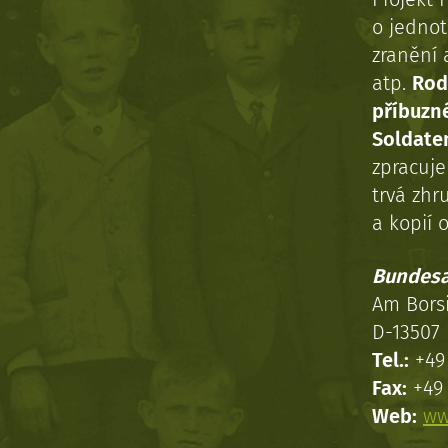
o jednot
zranění 
atp.
Rod
příbuzn
Soldaten
zpracuj
trvá zhr
a kopií o
Bundesa
Am Bors
D-13507 
Tel.:
+49 
Fax:
+49 
Web:
ww