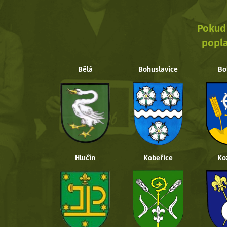
Pokud 
popla
Bělá
Bohuslavice
Bo
Hlučín
Kobeřice
Ko