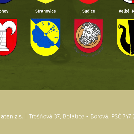
ohov
Strahovice
Sudice
Velké H
aten z.s.
| Třešňová 37, Bolatice - Borová, PSČ 747