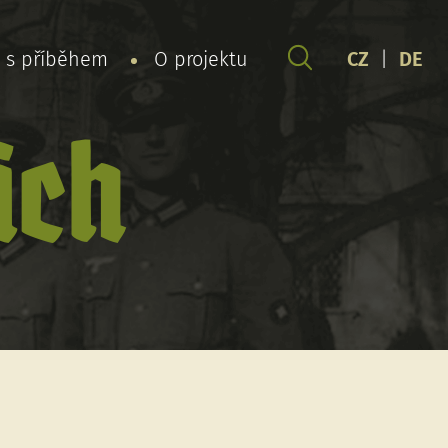
y s příběhem
O projektu
CZ
|
DE
ich