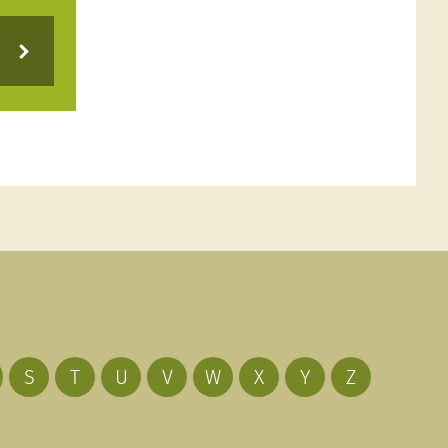
S
T
U
V
W
X
Y
Z