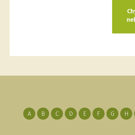
Ch
ne
A
B
C
D
E
F
G
H