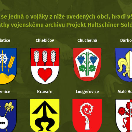
se jedná o vojáky z níže uvedených obcí, hradí 
tky vojenskému archivu Projekt Hultschiner-Sol
latice
Chlebičov
Chuchelná
Darko
zmice
Kravaře
Ludgeřovice
Malé Ho