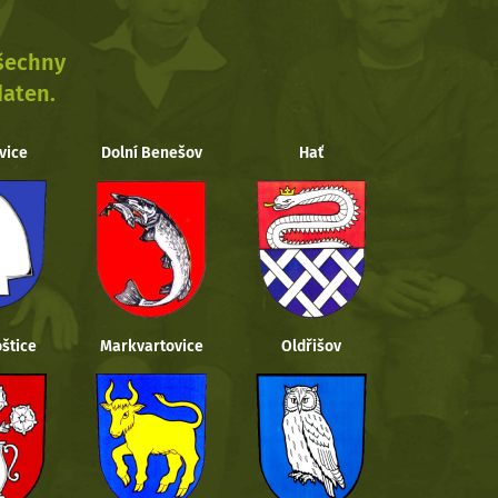
všechny
daten.
vice
Dolní Benešov
Hať
štice
Markvartovice
Oldřišov