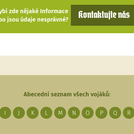
ybí zde nějaké Informace
Kontaktujte nás
bo jsou údaje nesprávné?
Abecední seznam všech vojáků:
I
J
K
L
M
N
O
P
Q
R