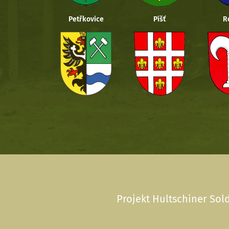
Petřkovice
Píšť
R
Projekt Hultschiner Sold