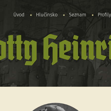
Úvod
Hlučínsko
Seznam
Profil
otty Heinr