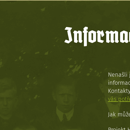
Informac
Nenašli 
informac
Kontakt
vás pot
Jak může
Projekt 