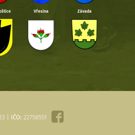
oštice
Vřesina
Závada
 23 |
IČO:
22758551