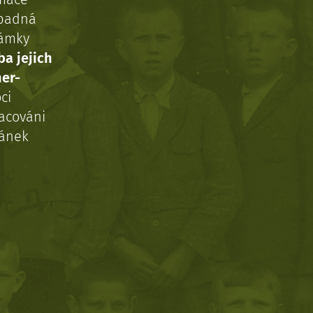
ípadná
námky
ba jejich
ner-
ci
acováni
ránek