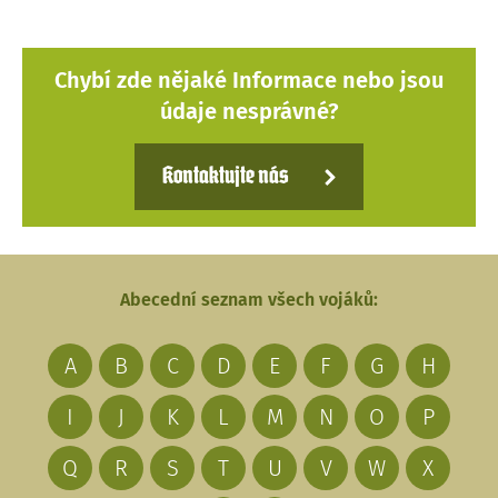
Chybí zde nějaké Informace nebo jsou
údaje nesprávné?
Kontaktujte nás
Abecední seznam všech vojáků:
A
B
C
D
E
F
G
H
I
J
K
L
M
N
O
P
Q
R
S
T
U
V
W
X