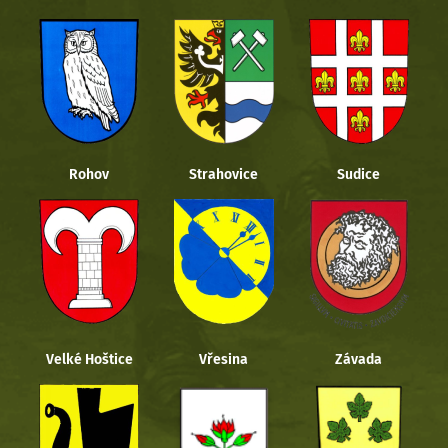
Rohov
Strahovice
Sudice
Velké Hoštice
Vřesina
Závada