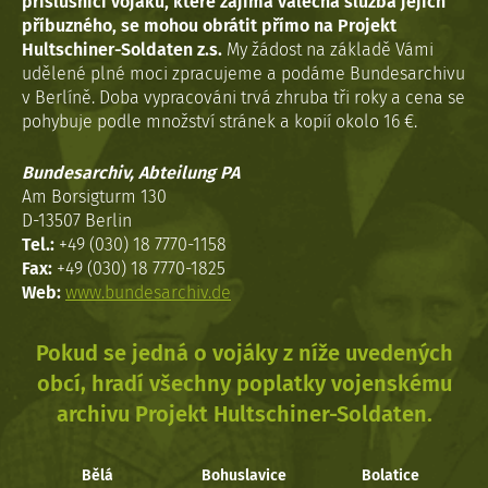
příslušníci vojáků, které zajímá válečná služba jejich
příbuzného, se mohou obrátit přímo na Projekt
Hultschiner-Soldaten z.s.
My žádost na základě Vámi
udělené plné moci zpracujeme a podáme Bundesarchivu
v Berlíně. Doba vypracováni trvá zhruba tři roky a cena se
pohybuje podle množství stránek a kopií okolo 16 €.
Bundesarchiv, Abteilung PA
Am Borsigturm 130
D-13507 Berlin
Tel.:
+49 (030) 18 7770-1158
Fax:
+49 (030) 18 7770-1825
Web:
www.bundesarchiv.de
Pokud se jedná o vojáky z níže uvedených
obcí, hradí všechny poplatky vojenskému
archivu Projekt Hultschiner-Soldaten.
Bělá
Bohuslavice
Bolatice