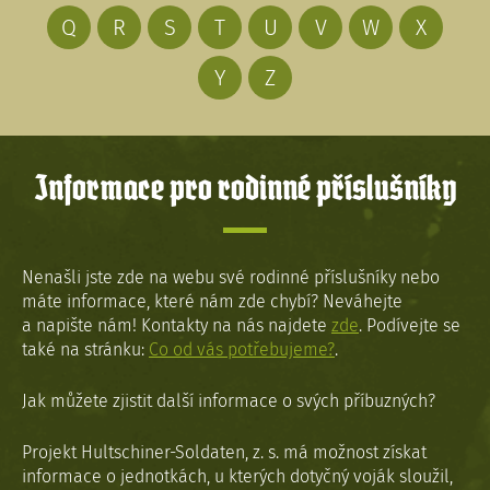
Q
R
S
T
U
V
W
X
Y
Z
Informace pro rodinné příslušníky
Nenašli jste zde na webu své rodinné příslušníky nebo
máte informace, které nám zde chybí? Neváhejte
a napište nám! Kontakty na nás najdete
zde
. Podívejte se
také na stránku:
Co od vás potřebujeme?
.
Jak můžete zjistit další informace o svých příbuzných?
Projekt Hultschiner-Soldaten, z. s. má možnost získat
informace o jednotkách, u kterých dotyčný voják sloužil,