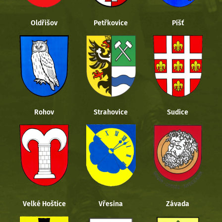
Oldřišov
Petřkovice
Píšť
Rohov
Strahovice
Sudice
Velké Hoštice
Vřesina
Závada