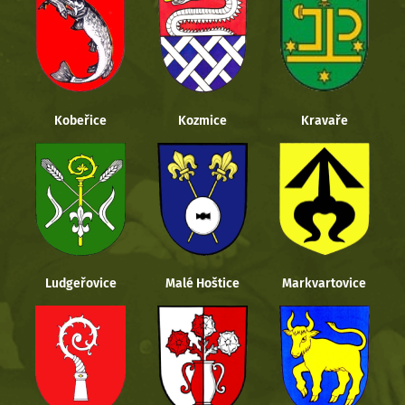
Kobeřice
Kozmice
Kravaře
Ludgeřovice
Malé Hoštice
Markvartovice