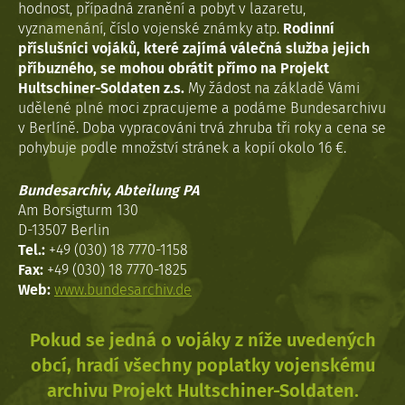
hodnost, případná zranění a pobyt v lazaretu,
vyznamenání, číslo vojenské známky atp.
Rodinní
příslušníci vojáků, které zajímá válečná služba jejich
příbuzného, se mohou obrátit přímo na Projekt
Hultschiner-Soldaten z.s.
My žádost na základě Vámi
udělené plné moci zpracujeme a podáme Bundesarchivu
v Berlíně. Doba vypracováni trvá zhruba tři roky a cena se
pohybuje podle množství stránek a kopií okolo 16 €.
Bundesarchiv, Abteilung PA
Am Borsigturm 130
D-13507 Berlin
Tel.:
+49 (030) 18 7770-1158
Fax:
+49 (030) 18 7770-1825
Web:
www.bundesarchiv.de
Pokud se jedná o vojáky z níže uvedených
obcí, hradí všechny poplatky vojenskému
archivu Projekt Hultschiner-Soldaten.