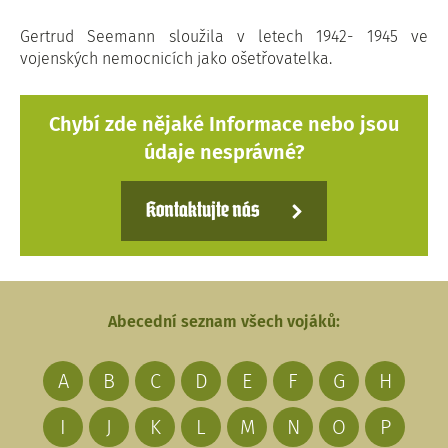
Gertrud Seemann sloužila v letech 1942- 1945 ve
vojenských nemocnicích jako ošetřovatelka.
Chybí zde nějaké Informace nebo jsou
údaje nesprávné?
Kontaktujte nás
Abecední seznam všech vojáků:
A
B
C
D
E
F
G
H
I
J
K
L
M
N
O
P