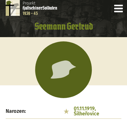
Projekt
Hultschiner
Soldaten
1939 - 45
Seemann Gertrud
01.11.1919,
Narozen:
Šilheřovice