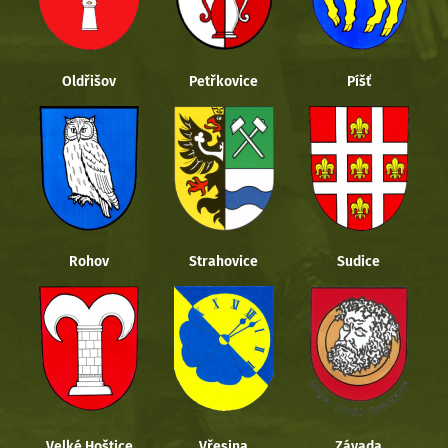
Oldřišov
Petřkovice
Píšť
Rohov
Strahovice
Sudice
Velké Hoštice
Vřesina
Závada