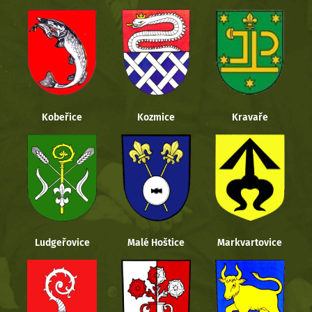
Kobeřice
Kozmice
Kravaře
Ludgeřovice
Malé Hoštice
Markvartovice