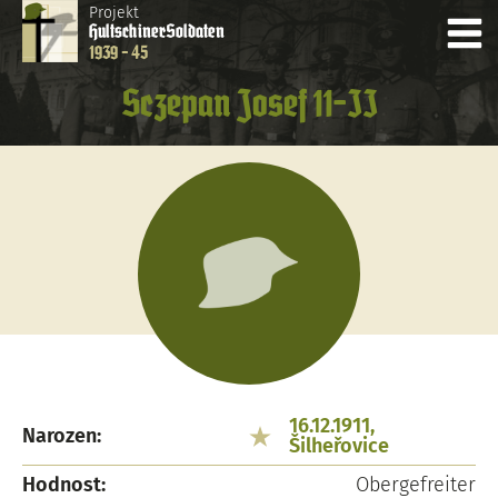
Projekt
Hultschiner
Soldaten
1939 - 45
Sczepan Josef 11-II
16.12.1911,
Narozen:
Šilheřovice
Hodnost:
Obergefreiter