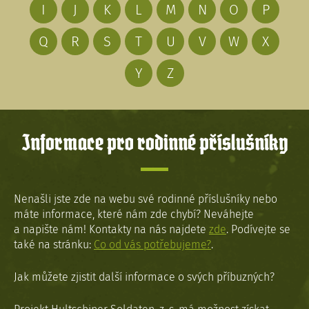
I
J
K
L
M
N
O
P
Q
R
S
T
U
V
W
X
Y
Z
Informace pro rodinné příslušníky
Nenašli jste zde na webu své rodinné příslušníky nebo
máte informace, které nám zde chybí? Neváhejte
a napište nám! Kontakty na nás najdete
zde
. Podívejte se
také na stránku:
Co od vás potřebujeme?
.
Jak můžete zjistit další informace o svých příbuzných?