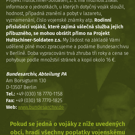
Projekt Hultschiner-Soldaten, z. s. má možnost získat
informace o jednotkách, u kterých dotyčný voják sloužil,
hodnost, případná zranění a pobyt v lazaretu,
vyznamenání, číslo vojenské známky atp.
Rodinní
příslušníci vojáků, které zajímá válečná služba jejich
příbuzného, se mohou obrátit přímo na Projekt
Hultschiner-Soldaten z.s.
My žádost na základě Vámi
udělené plné moci zpracujeme a podáme Bundesarchivu
v Berlíně. Doba vypracováni trvá zhruba tři roky a cena se
pohybuje podle množství stránek a kopií okolo 16 €.
Bundesarchiv, Abteilung PA
Am Borsigturm 130
D-13507 Berlin
Tel.:
+49 (030) 18 7770-1158
Fax:
+49 (030) 18 7770-1825
Web:
www.bundesarchiv.de
Pokud se jedná o vojáky z níže uvedených
obcí, hradí všechny poplatky vojenskému