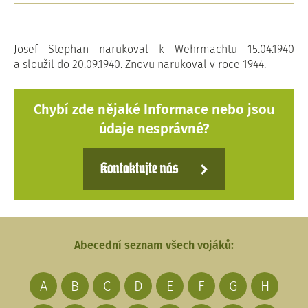
Josef Stephan narukoval k Wehrmachtu 15.04.1940
a sloužil do 20.09.1940. Znovu narukoval v roce 1944.
Chybí zde nějaké Informace nebo jsou
údaje nesprávné?
Kontaktujte nás
Abecední seznam všech vojáků:
A
B
C
D
E
F
G
H