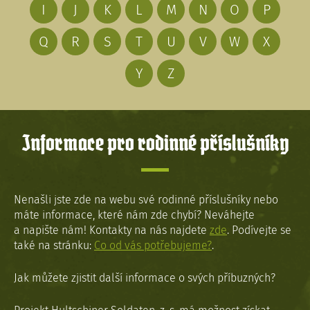
I
J
K
L
M
N
O
P
Q
R
S
T
U
V
W
X
Y
Z
Informace pro rodinné příslušníky
Nenašli jste zde na webu své rodinné příslušníky nebo
máte informace, které nám zde chybí? Neváhejte
a napište nám! Kontakty na nás najdete
zde
. Podívejte se
také na stránku:
Co od vás potřebujeme?
.
Jak můžete zjistit další informace o svých příbuzných?