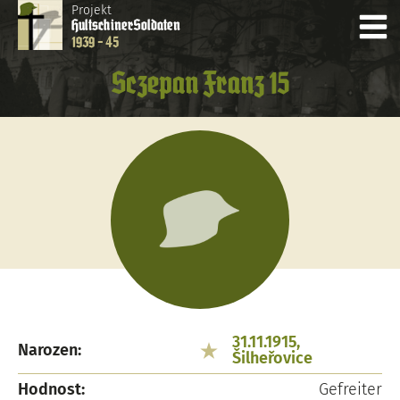
Projekt
Hultschiner
Soldaten
1939 - 45
Sczepan Franz 15
31.11.1915,
Narozen:
Šilheřovice
Hodnost:
Gefreiter