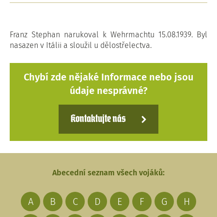
Franz Stephan narukoval k Wehrmachtu 15.08.1939. Byl
nasazen v Itálii a sloužil u dělostřelectva.
Chybí zde nějaké Informace nebo jsou
údaje nesprávné?
Kontaktujte nás
Abecední seznam všech vojáků:
A
B
C
D
E
F
G
H