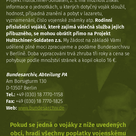
Projekt Hultschiner-Soldaten, z. s. má možnost získat
informace o jednotkách, u kterých dotyčný voják sloužil,
hodnost, případná zranění a pobyt v lazaretu,
vyznamenání, číslo vojenské známky atp.
Rodinní
příslušníci vojáků, které zajímá válečná služba jejich
příbuzného, se mohou obrátit přímo na Projekt
Hultschiner-Soldaten z.s.
My žádost na základě Vámi
udělené plné moci zpracujeme a podáme Bundesarchivu
v Berlíně. Doba vypracováni trvá zhruba tři roky a cena se
pohybuje podle množství stránek a kopií okolo 16 €.
Bundesarchiv, Abteilung PA
Am Borsigturm 130
D-13507 Berlin
Tel.:
+49 (030) 18 7770-1158
Fax:
+49 (030) 18 7770-1825
Web:
www.bundesarchiv.de
Pokud se jedná o vojáky z níže uvedených
obcí, hradí všechny poplatky vojenskému