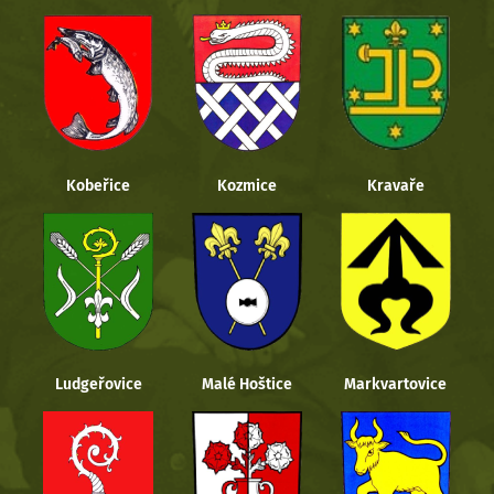
Kobeřice
Kozmice
Kravaře
Ludgeřovice
Malé Hoštice
Markvartovice