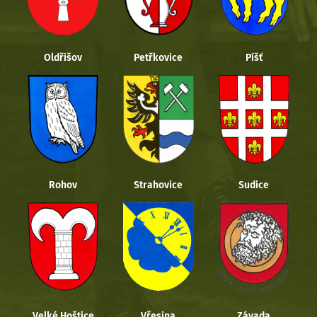
Oldřišov
Petřkovice
Píšť
Rohov
Strahovice
Sudice
Velké Hoštice
Vřesina
Závada