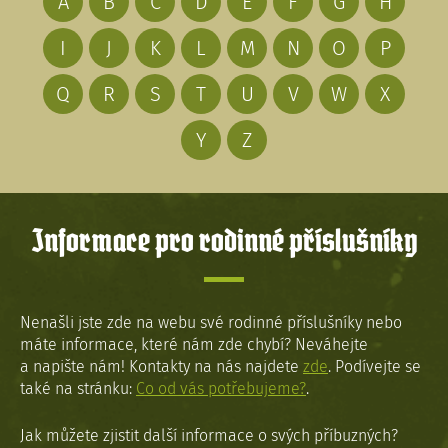
A
B
C
D
E
F
G
H
I
J
K
L
M
N
O
P
Q
R
S
T
U
V
W
X
Y
Z
Informace pro rodinné příslušníky
Nenašli jste zde na webu své rodinné příslušníky nebo
máte informace, které nám zde chybí? Neváhejte
a napište nám! Kontakty na nás najdete
zde
. Podívejte se
také na stránku:
Co od vás potřebujeme?
.
Jak můžete zjistit další informace o svých příbuzných?