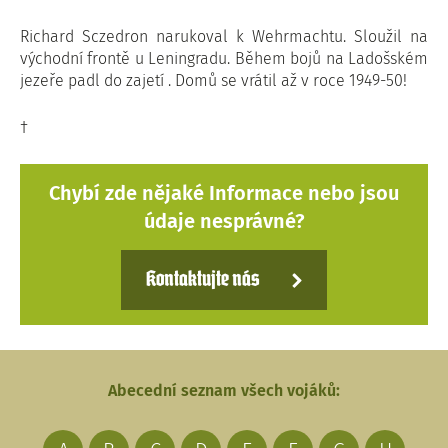
Richard Sczedron narukoval k Wehrmachtu. Sloužil na
východní frontě u Leningradu. Během bojů na Ladošském
jezeře padl do zajetí . Domů se vrátil až v roce 1949-50!
†
Chybí zde nějaké Informace nebo jsou
údaje nesprávné?
Kontaktujte nás
Abecední seznam všech vojáků: