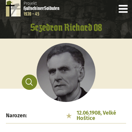
Projekt
Hultschiner
Soldaten
1939 - 45
Sczedron Richard 08
12.06.1908, Velké
Narozen:
Hoštice