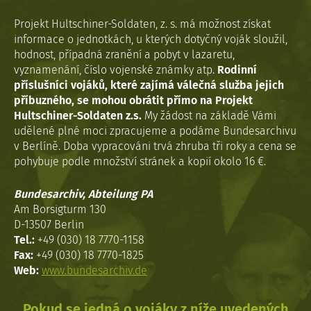
Projekt Hultschiner-Soldaten, z. s. má možnost získat
informace o jednotkách, u kterých dotyčný voják sloužil,
hodnost, případná zranění a pobyt v lazaretu,
vyznamenání, číslo vojenské známky atp.
Rodinní
příslušníci vojáků, které zajímá válečná služba jejich
příbuzného, se mohou obrátit přímo na Projekt
Hultschiner-Soldaten z.s.
My žádost na základě Vámi
udělené plné moci zpracujeme a podáme Bundesarchivu
v Berlíně. Doba vypracováni trvá zhruba tři roky a cena se
pohybuje podle množství stránek a kopií okolo 16 €.
Bundesarchiv, Abteilung PA
Am Borsigturm 130
D-13507 Berlin
Tel.:
+49 (030) 18 7770-1158
Fax:
+49 (030) 18 7770-1825
Web:
www.bundesarchiv.de
Pokud se jedná o vojáky z níže uvedených