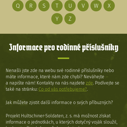
Q
R
S
T
U
V
W
X
Y
Z
Informace pro rodinné příslušníky
Nenašli jste zde na webu své rodinné příslušníky nebo
máte informace, které nám zde chybí? Neváhejte
a napište nám! Kontakty na nás najdete
zde
. Podívejte se
také na stránku:
Co od vás potřebujeme?
.
Jak můžete zjistit další informace o svých příbuzných?
Projekt Hultschiner-Soldaten, z. s. má možnost získat
informace o jednotkách, u kterých dotyčný voják sloužil,