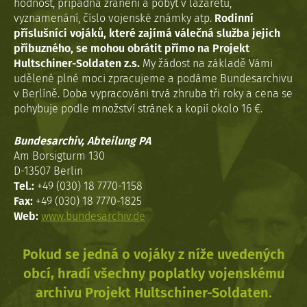
hodnost, případná zranění a pobyt v lazaretu,
vyznamenání, číslo vojenské známky atp.
Rodinní
příslušníci vojáků, které zajímá válečná služba jejich
příbuzného, se mohou obrátit přímo na Projekt
Hultschiner-Soldaten z.s.
My žádost na základě Vámi
udělené plné moci zpracujeme a podáme Bundesarchivu
v Berlíně. Doba vypracováni trvá zhruba tři roky a cena se
pohybuje podle množství stránek a kopií okolo 16 €.
Bundesarchiv, Abteilung PA
Am Borsigturm 130
D-13507 Berlin
Tel.:
+49 (030) 18 7770-1158
Fax:
+49 (030) 18 7770-1825
Web:
www.bundesarchiv.de
Pokud se jedná o vojáky z níže uvedených
obcí, hradí všechny poplatky vojenskému
archivu Projekt Hultschiner-Soldaten.