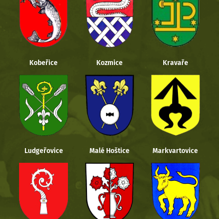
Kobeřice
Kozmice
Kravaře
Ludgeřovice
Malé Hoštice
Markvartovice