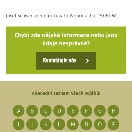
Josef Schwenzner narukoval k Wehrmachtu 15.06.1941.
Chybí zde nějaké Informace nebo jsou
údaje nesprávné?
Kontaktujte nás
Abecední seznam všech vojáků:
A
B
C
D
E
F
G
H
I
J
K
L
M
N
O
P