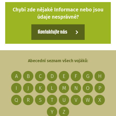
Chybí zde nějaké Informace nebo jsou
údaje nesprávné?
Kontaktujte nás
Abecední seznam všech vojáků:
A
B
C
D
E
F
G
H
I
J
K
L
M
N
O
P
Q
R
S
T
U
V
W
X
Y
Z