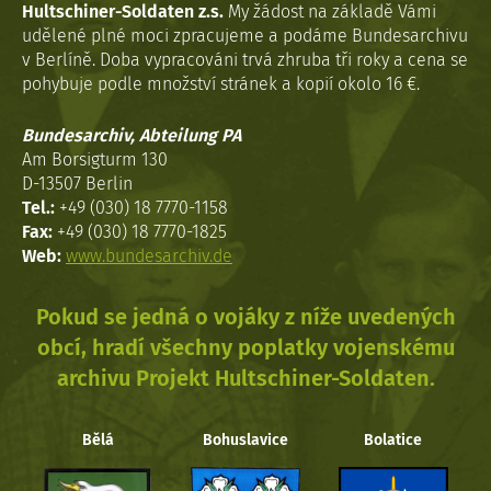
Hultschiner-Soldaten z.s.
My žádost na základě Vámi
udělené plné moci zpracujeme a podáme Bundesarchivu
v Berlíně. Doba vypracováni trvá zhruba tři roky a cena se
pohybuje podle množství stránek a kopií okolo 16 €.
Bundesarchiv, Abteilung PA
Am Borsigturm 130
D-13507 Berlin
Tel.:
+49 (030) 18 7770-1158
Fax:
+49 (030) 18 7770-1825
Web:
www.bundesarchiv.de
Pokud se jedná o vojáky z níže uvedených
obcí, hradí všechny poplatky vojenskému
archivu Projekt Hultschiner-Soldaten.
Bělá
Bohuslavice
Bolatice