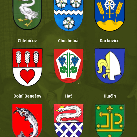
Chlebičov
Chuchelná
Darkovice
Dolní Benešov
Hať
Hlučín