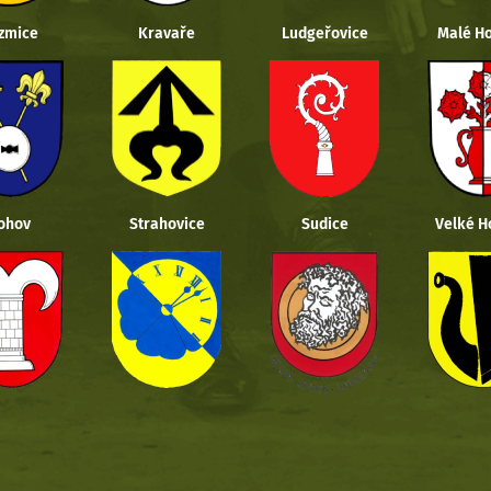
zmice
Kravaře
Ludgeřovice
Malé Ho
ohov
Strahovice
Sudice
Velké H