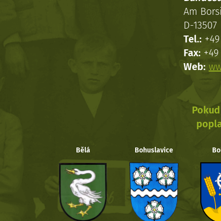
Am Bors
D-13507 
Tel.:
+49 
Fax:
+49 
Web:
ww
Pokud 
popla
Bělá
Bohuslavice
Bo