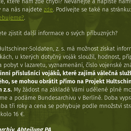
e, které nám zde chybí? Neváhejte a napište nám
y na nás najdete
zde
. Podívejte se také na stránku
řebujeme?
.
te zjistit další informace o svých příbuzných?
Hultschiner-Soldaten, z. s. má možnost získat info
kách, u kterých dotyčný voják sloužil, hodnost, př
a pobyt v lazaretu, vyznamenání, číslo vojenské z
inní příslušníci vojáků, které zajímá válečná služ
ého, se mohou obrátit přímo na Projekt Hultschi
 z.s.
My žádost na základě Vámi udělené plné mo
eme a podáme Bundesarchivu v Berlíně. Doba vypr
uba tři roky a cena se pohybuje podle množství st
kolo 16 €.
rchiv, Abteilung PA