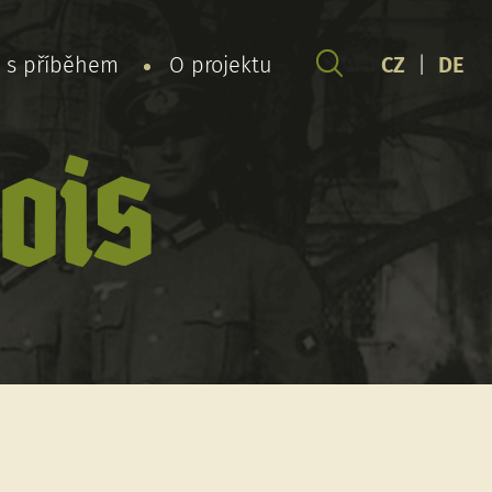
y s příběhem
O projektu
CZ
|
DE
ois