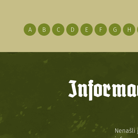
A
B
C
D
E
F
G
H
Informac
Nenašli 