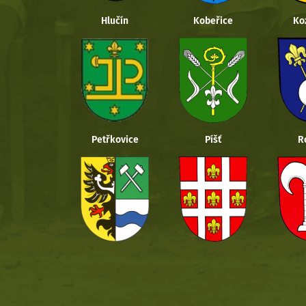
Hlučín
Kobeřice
Ko
Petřkovice
Píšť
R