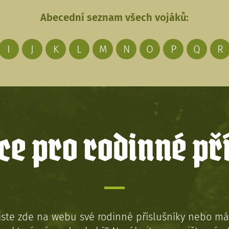
Abecední seznam všech vojáků:
I
J
K
L
M
N
O
P
Q
R
e pro rodinné př
jste zde na webu své rodinné příslušníky nebo má