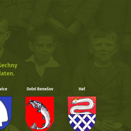
všechny
daten.
vice
Dolní Benešov
Hať