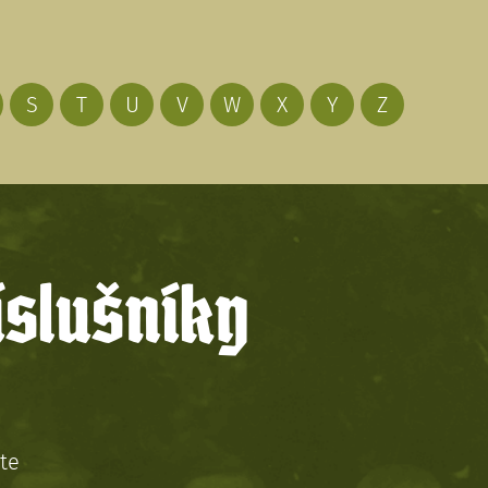
S
T
U
V
W
X
Y
Z
íslušníky
te