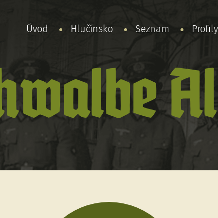
Úvod
Hlučínsko
Seznam
Profil
hwalbe Al