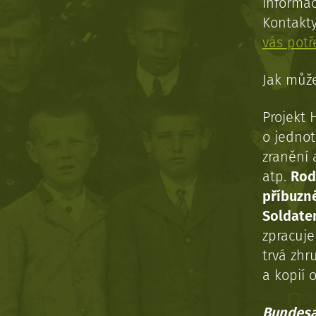
informac
Kontakt
vás pot
Jak může
Projekt 
o jednot
zranění 
atp.
Rod
příbuzn
Soldaten
zpracuj
trvá zhr
a kopií o
Bundesa