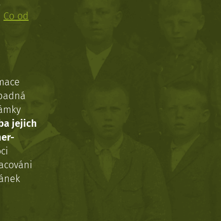
!
:
Co od
rmace
ípadná
námky
ba jejich
ner-
ci
acováni
ránek