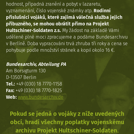
hodnost, případná zranění a pobyt v lazaretu,
vyznamenání, číslo vojenské známky atp.
Rodinní
příslušníci vojáků, které zajímá válečná služba jejich
příbuzného, se mohou obrátit přímo na Projekt
Hultschiner-Soldaten z.s.
My žádost na základě Vámi
udělené plné moci zpracujeme a podáme Bundesarchivu
v Berlíně. Doba vypracováni trvá zhruba tři roky a cena se
pohybuje podle množství stránek a kopií okolo 16 €.
Bundesarchiv, Abteilung PA
Am Borsigturm 130
D-13507 Berlin
Tel.:
+49 (030) 18 7770-1158
Fax:
+49 (030) 18 7770-1825
Web:
www.bundesarchiv.de
Pokud se jedná o vojáky z níže uvedených
obcí, hradí všechny poplatky vojenskému
archivu Projekt Hultschiner-Soldaten.