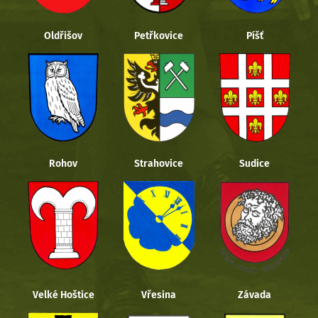
Oldřišov
Petřkovice
Píšť
Rohov
Strahovice
Sudice
Velké Hoštice
Vřesina
Závada