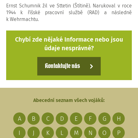
Ernst Schumnik žil ve Sttetin (Štítině). Narukoval v roce
1944 k říšské pracovní službě (RAD) a následně
k Wehrmachtu.
Chybí zde nějaké Informace nebo jsou
údaje nesprávné?
Kontaktujte nás
Abecední seznam všech vojáků:
A
B
C
D
E
F
G
H
I
J
K
L
M
N
O
P