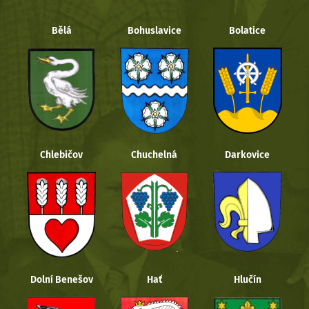
Bělá
Bohuslavice
Bolatice
Chlebičov
Chuchelná
Darkovice
Dolní Benešov
Hať
Hlučín