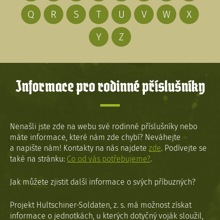
Q
R
S
T
U
V
W
X
Y
Z
Informace pro rodinné příslušníky
Nenašli jste zde na webu své rodinné příslušníky nebo
máte informace, které nám zde chybí? Neváhejte
a napište nám! Kontakty na nás najdete
zde
. Podívejte se
také na stránku:
Co od vás potřebujeme?
.
Jak můžete zjistit další informace o svých příbuzných?
Projekt Hultschiner-Soldaten, z. s. má možnost získat
informace o jednotkách, u kterých dotyčný voják sloužil,