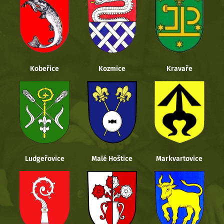
Kobeřice
Kozmice
Kravaře
Ludgeřovice
Malé Hoštice
Markvartovice