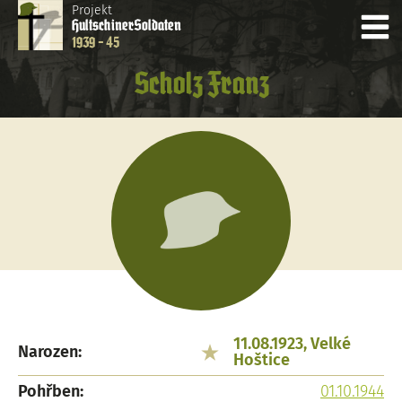
Projekt
Hultschiner
Soldaten
1939 - 45
Scholz Franz
11.08.1923, Velké
Narozen:
Hoštice
Pohřben:
01.10.1944