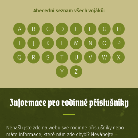
Abecední seznam všech vojáků:
A
B
C
D
E
F
G
H
I
J
K
L
M
N
O
P
Q
R
S
T
U
V
W
X
Y
Z
Informace pro rodinné příslušníky
Nenašli jste zde na webu své rodinné příslušníky nebo
máte informace, které nám zde chybí? Neváhejte