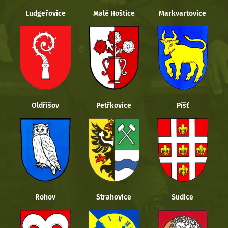
Ludgeřovice
Malé Hoštice
Markvartovice
Oldřišov
Petřkovice
Píšť
Rohov
Strahovice
Sudice