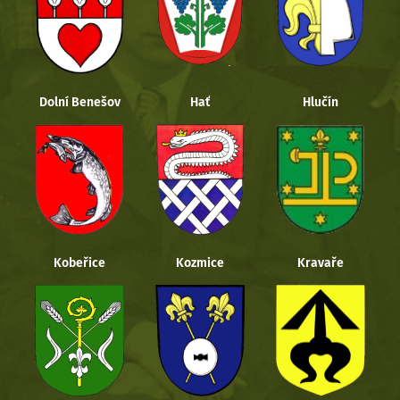
Dolní Benešov
Hať
Hlučín
Kobeřice
Kozmice
Kravaře