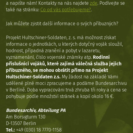
a napište nám! Kontakty na nás najdete
zde
. Podívejte se
také na stránku:
Co od vás potřebujeme?
.
Jak můžete zjistit další informace o svých příbuzných?
Projekt Hultschiner-Soldaten, z. s. má možnost získat
informace o jednotkách, u kterých dotyčný voják sloužil,
hodnost, případná zranění a pobyt v lazaretu,
vyznamenání, číslo vojenské známky atp.
Rodinní
příslušníci vojáků, které zajímá válečná služba jejich
příbuzného, se mohou obrátit přímo na Projekt
Hultschiner-Soldaten z.s.
My žádost na základě Vámi
udělené plné moci zpracujeme a podáme Bundesarchivu
v Berlíně. Doba vypracováni trvá zhruba tři roky a cena se
pohybuje podle množství stránek a kopií okolo 16 €.
Bundesarchiv, Abteilung PA
Am Borsigturm 130
D-13507 Berlin
Tel.:
+49 (030) 18 7770-1158