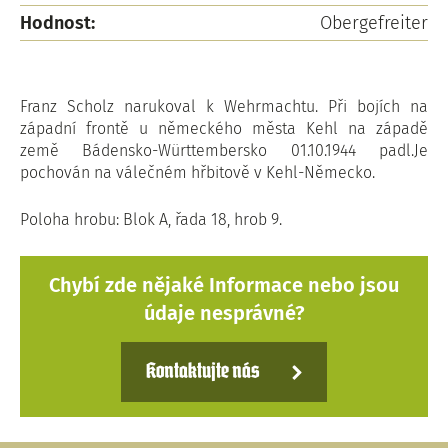
Hodnost:
Obergefreiter
Franz Scholz narukoval k Wehrmachtu. Při bojích na
západní frontě u německého města Kehl na západě
země Bádensko-Württembersko 01.10.1944 padl.Je
pochován na válečném hřbitově v Kehl-Německo.
Poloha hrobu: Blok A, řada 18, hrob 9.
Chybí zde nějaké Informace nebo jsou
údaje nesprávné?
Kontaktujte nás