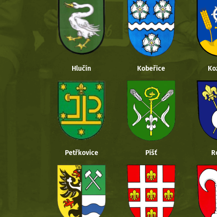
Hlučín
Kobeřice
Ko
Petřkovice
Píšť
R