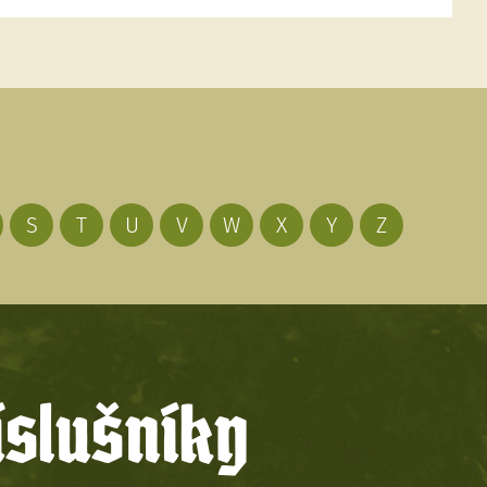
S
T
U
V
W
X
Y
Z
íslušníky