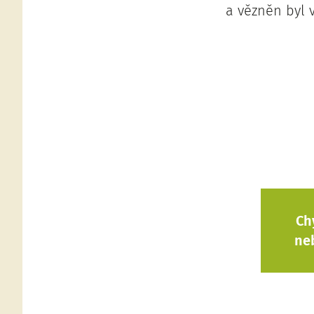
a vězněn byl v
Ch
ne