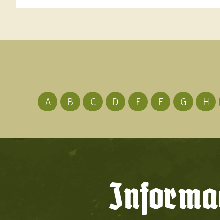
A
B
C
D
E
F
G
H
Informac