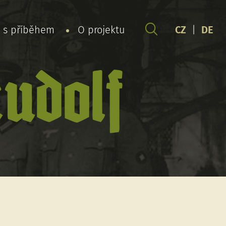
y s příběhem
O projektu
CZ
|
DE
udolf