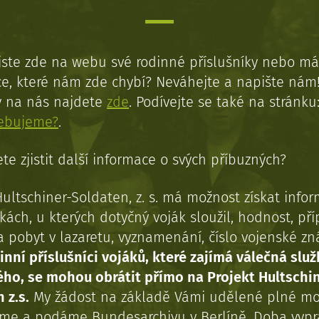
jste zde na webu své rodinné příslušníky nebo má
e, které nám zde chybí? Neváhejte a napište nám
y na nás najdete
zde
. Podívejte se také na stránku
řebujeme?
.
te zjistit další informace o svých příbuzných?
Hultschiner-Soldaten, z. s. má možnost získat info
kách, u kterých dotyčný voják sloužil, hodnost, př
a pobyt v lazaretu, vyznamenání, číslo vojenské z
inní příslušníci vojáků, které zajímá válečná služ
ého, se mohou obrátit přímo na Projekt Hultschi
 z.s.
My žádost na základě Vámi udělené plné mo
eme a podáme Bundesarchivu v Berlíně. Doba vypr