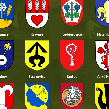
zmice
Kravaře
Ludgeřovice
Malé Ho
ohov
Strahovice
Sudice
Velké H