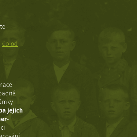
te
!
:
Co od
rmace
ípadná
námky
ba jejich
ner-
ci
acováni