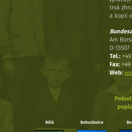
trvá zhr
a kopií o
Bundesa
Am Bors
D-13507 
Tel.:
+49 
Fax:
+49 
Web:
ww
Pokud 
popla
Bělá
Bohuslavice
Bo