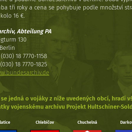
uba tři roky a cena se pohybuje podle množství st
kolo 16 €.
rchiv, Abteilung PA
igturm 130
Berlin
(030) 18 7770-1158
(030) 18 7770-1825
w.bundesarchiv.de
se jedná o vojáky z níže uvedených obcí, hradí 
tky vojenskému archivu Projekt Hultschiner-Sol
latice
Chlebičov
Chuchelná
Darko