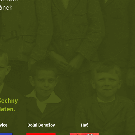
ránek
všechny
daten.
vice
Dolní Benešov
Hať