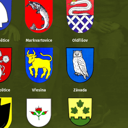
štice
Markvartovice
Oldřišov
oštice
Vřesina
Závada