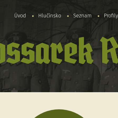
Úvod
Hlučínsko
Seznam
Profil
ossarek R