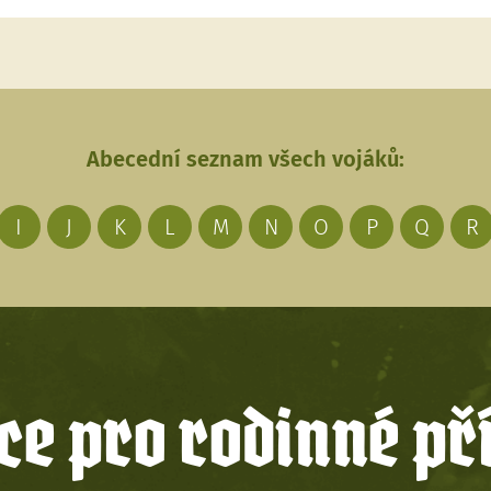
Abecední seznam všech vojáků:
I
J
K
L
M
N
O
P
Q
R
e pro rodinné př