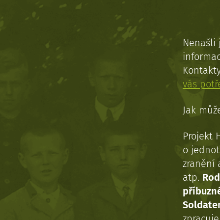
Nenašli 
informac
Kontakt
vás pot
Jak může
Projekt 
o jednot
zranění 
atp.
Rod
příbuzn
Soldaten
zpracuj