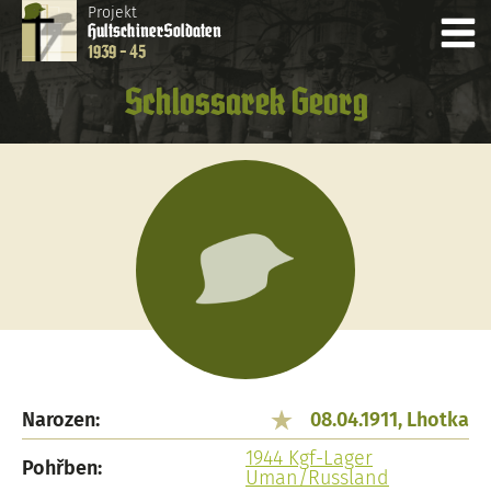
Projekt
Hultschiner
Soldaten
1939 - 45
Schlossarek Georg
Narozen:
08.04.1911, Lhotka
1944 Kgf-Lager
Pohřben:
Uman/Russland