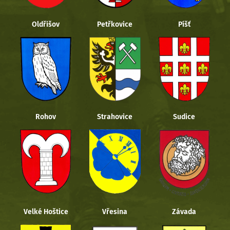
Oldřišov
Petřkovice
Píšť
Rohov
Strahovice
Sudice
Velké Hoštice
Vřesina
Závada