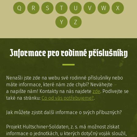
Q
R
S
T
U
V
W
X
Y
Z
Informace pro rodinné příslušníky
Nenašli jste zde na webu své rodinné příslušníky nebo
máte informace, které nám zde chybí? Neváhejte
a napište nám! Kontakty na nás najdete
zde
. Podívejte se
také na stránku:
Co od vás potřebujeme?
.
Jak můžete zjistit další informace o svých příbuzných?
Projekt Hultschiner-Soldaten, z. s. má možnost získat
informace o jednotkách, u kterých dotyčný voják sloužil,