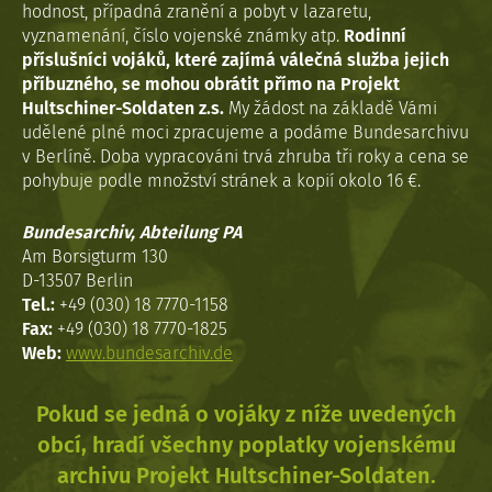
hodnost, případná zranění a pobyt v lazaretu,
vyznamenání, číslo vojenské známky atp.
Rodinní
příslušníci vojáků, které zajímá válečná služba jejich
příbuzného, se mohou obrátit přímo na Projekt
Hultschiner-Soldaten z.s.
My žádost na základě Vámi
udělené plné moci zpracujeme a podáme Bundesarchivu
v Berlíně. Doba vypracováni trvá zhruba tři roky a cena se
pohybuje podle množství stránek a kopií okolo 16 €.
Bundesarchiv, Abteilung PA
Am Borsigturm 130
D-13507 Berlin
Tel.:
+49 (030) 18 7770-1158
Fax:
+49 (030) 18 7770-1825
Web:
www.bundesarchiv.de
Pokud se jedná o vojáky z níže uvedených
obcí, hradí všechny poplatky vojenskému
archivu Projekt Hultschiner-Soldaten.