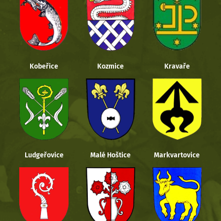
Kobeřice
Kozmice
Kravaře
Ludgeřovice
Malé Hoštice
Markvartovice