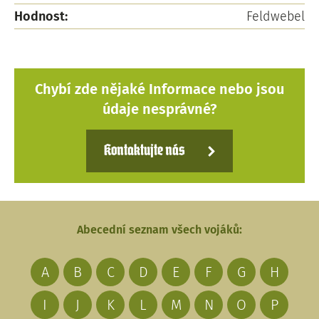
Hodnost:
Feldwebel
Chybí zde nějaké Informace nebo jsou
údaje nesprávné?
Kontaktujte nás
Abecední seznam všech vojáků:
A
B
C
D
E
F
G
H
I
J
K
L
M
N
O
P