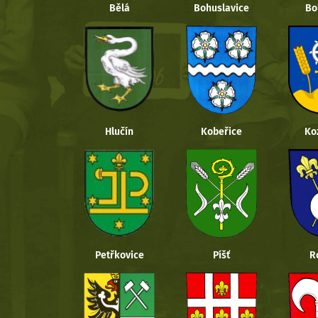
Bělá
Bohuslavice
Bo
Hlučín
Kobeřice
Ko
Petřkovice
Píšť
R