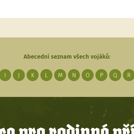
Abecední seznam všech vojáků:
I
J
K
L
M
N
O
P
Q
R