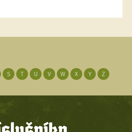
S
T
U
V
W
X
Y
Z