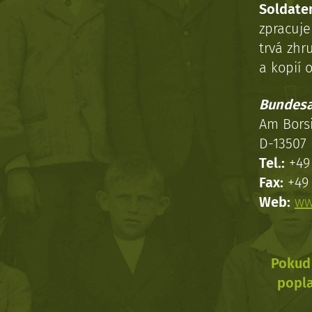
Soldaten
zpracuj
trvá zhr
a kopií o
Bundesa
Am Bors
D-13507 
Tel.:
+49 
Fax:
+49 
Web:
ww
Pokud 
popla