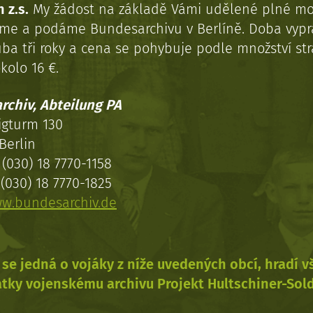
 z.s.
My žádost na základě Vámi udělené plné mo
eme a podáme Bundesarchivu v Berlíně. Doba vypr
uba tři roky a cena se pohybuje podle množství st
kolo 16 €.
rchiv, Abteilung PA
igturm 130
Berlin
(030) 18 7770-1158
(030) 18 7770-1825
w.bundesarchiv.de
se jedná o vojáky z níže uvedených obcí, hradí 
tky vojenskému archivu Projekt Hultschiner-Sol