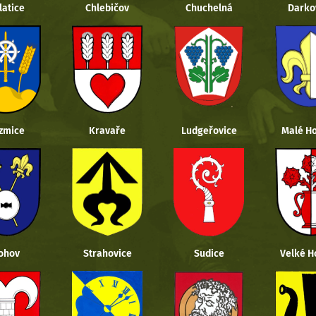
latice
Chlebičov
Chuchelná
Darko
zmice
Kravaře
Ludgeřovice
Malé Ho
ohov
Strahovice
Sudice
Velké H