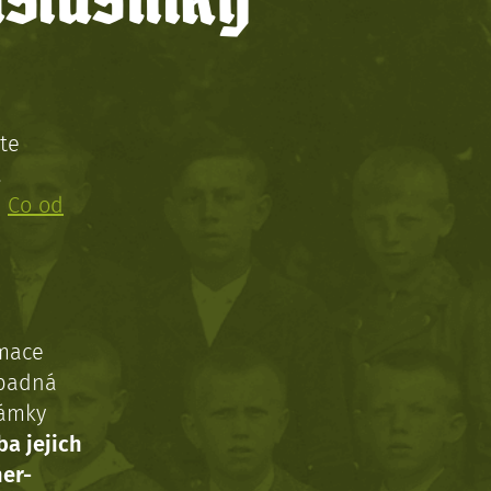
íslušníky
te
!
:
Co od
rmace
ípadná
námky
ba jejich
ner-