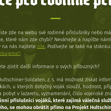
e pro rodinné př
jste zde na webu své rodinné příslušníky nebo má
e, které nám zde chybí? Neváhejte a napište nám
y na nás najdete
zde
. Podívejte se také na stránku
řebujeme?
.
te zjistit další informace o svých příbuzných?
Hultschiner-Soldaten, z. s. má možnost získat info
kách, u kterých dotyčný voják sloužil, hodnost, př
a pobyt v lazaretu, vyznamenání, číslo vojenské z
inní příslušníci vojáků, které zajímá válečná služ
ého, se mohou obrátit přímo na Projekt Hultschi