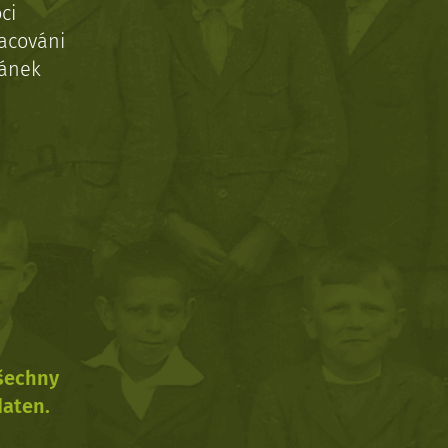
ci
acováni
ránek
všechny
daten.