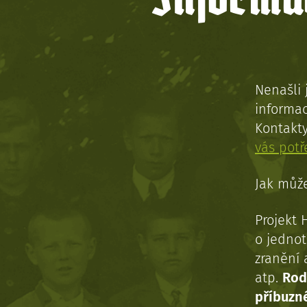
Informac
Nenašli 
informac
Kontakt
vás pot
Jak může
Projekt 
o jednot
zranění 
atp.
Rod
příbuzn