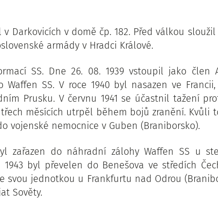
l v Darkovicích v domě čp. 182. Před válkou sloužil
oslovenské armády v Hradci Králové.
ormací SS. Dne 26. 08. 1939 vstoupil jako člen 
 Waffen SS. V roce 1940 byl nasazen ve Francii
ním Prusku. V červnu 1941 se účastnil tažení pr
 třech měsících utrpěl během bojů zranění. Kvůli 
do vojenské nemocnice v Guben (Braniborsko).
byl zařazen do náhradní zálohy Waffen SS u ste
u 1943 byl převelen do Benešova ve středích Čec
se svou jednotkou u Frankfurtu nad Odrou (Branibo
jat Sověty.