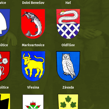
vice
Dolní Benešov
Hať
štice
Markvartovice
Oldřišov
oštice
Vřesina
Závada