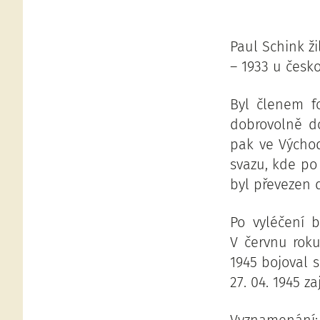
Paul Schink ži
– 1933 u česk
Byl členem f
dobrovolně do
pak ve Východ
svazu, kde po
byl převezen 
Po vyléčení 
V červnu rok
1945 bojoval 
27. 04. 1945 za