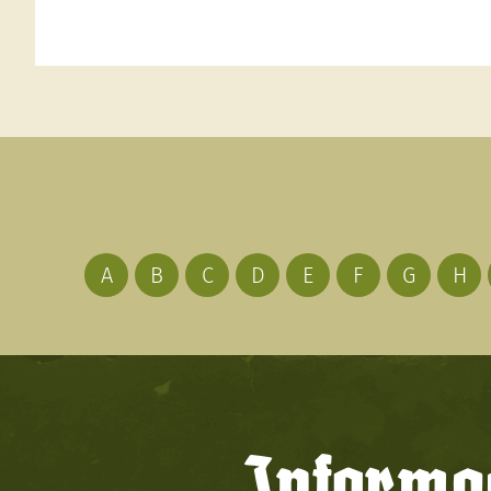
A
B
C
D
E
F
G
H