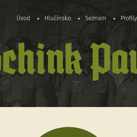
Úvod
Hlučínsko
Seznam
Profil
chink Pa