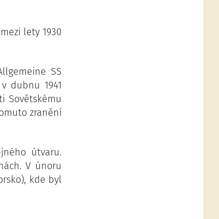
 mezi lety 1930
Allgemeine SS
, v dubnu 1941
oti Sovětskému
tomuto zranění
jného útvaru.
hách. V únoru
rsko), kde byl