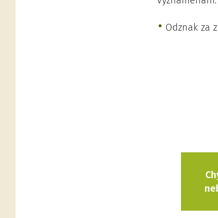
Vyznamenání:
Odznak za z
Ch
ne