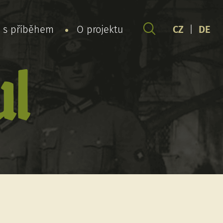
y s příběhem
O projektu
CZ
|
DE
ul