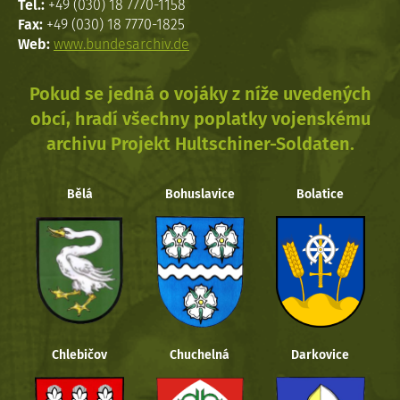
Tel.:
+49 (030) 18 7770-1158
Fax:
+49 (030) 18 7770-1825
Web:
www.bundesarchiv.de
Pokud se jedná o vojáky z níže uvedených
obcí, hradí všechny poplatky vojenskému
archivu Projekt Hultschiner-Soldaten.
Bělá
Bohuslavice
Bolatice
Chlebičov
Chuchelná
Darkovice