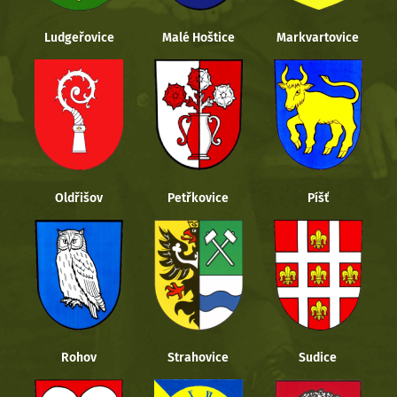
Ludgeřovice
Malé Hoštice
Markvartovice
Oldřišov
Petřkovice
Píšť
Rohov
Strahovice
Sudice