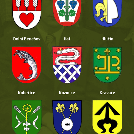
Dolní Benešov
Hať
Hlučín
Kobeřice
Kozmice
Kravaře