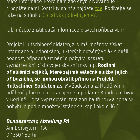
máte informace, které nám zde chybí? Neváhejte
a napište nám! Kontakty na nás najdete
zde
. Podívejte se
také na stránku:
Co od vás potřebujeme?
.
Jak můžete zjistit další informace o svých příbuzných?
Projekt Hultschiner-Soldaten, z. s. má možnost získat
informace o jednotkách, u kterých dotyčný voják sloužil,
hodnost, případná zranění a pobyt v lazaretu,
vyznamenání, číslo vojenské známky atp.
Rodinní
příslušníci vojáků, které zajímá válečná služba jejich
příbuzného, se mohou obrátit přímo na Projekt
Hultschiner-Soldaten z.s.
My žádost na základě Vámi
udělené plné moci zpracujeme a podáme Bundesarchivu
v Berlíně. Doba vypracováni trvá zhruba tři roky a cena se
pohybuje podle množství stránek a kopií okolo 16 €.
Bundesarchiv, Abteilung PA
Am Borsigturm 130
D-13507 Berlin