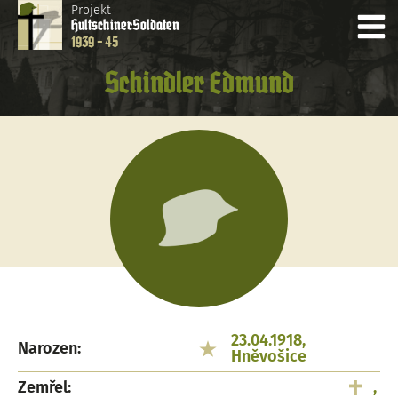
Projekt
Hultschiner
Soldaten
1939 - 45
Schindler Edmund
23.04.1918,
Narozen:
Hněvošice
Zemřel:
,