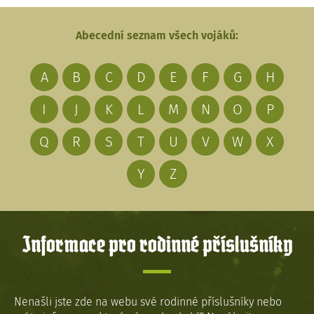
Abecední seznam všech vojáků:
A
B
C
D
E
F
G
H
I
J
K
L
M
N
O
P
Q
R
S
T
U
V
W
X
Y
Z
Informace pro rodinné příslušníky
Nenašli jste zde na webu své rodinné příslušníky nebo