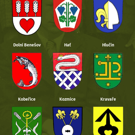
Dolní Benešov
Hať
Hlučín
Kobeřice
Kozmice
Kravaře