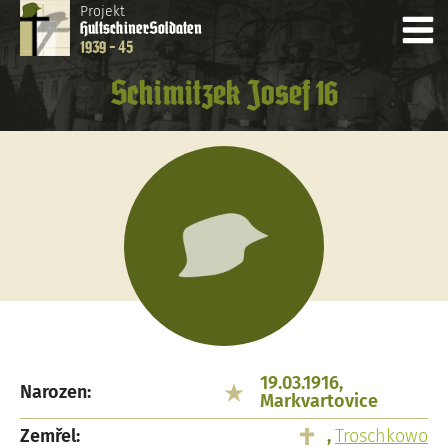
Projekt
Hultschiner
Soldaten
1939 - 45
Schimitzek Josef 16
19.03.1916,
Narozen:
Markvartovice
Zemřel:
,
Troschkowo