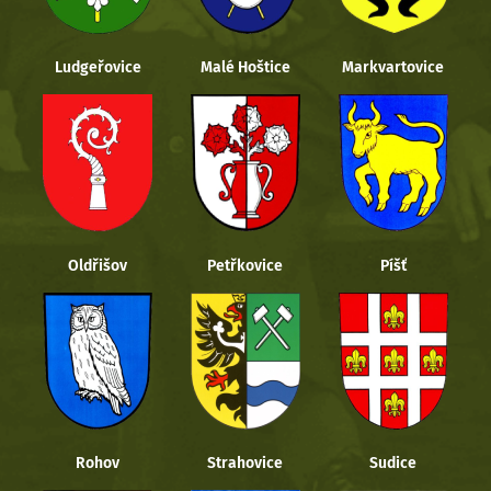
Ludgeřovice
Malé Hoštice
Markvartovice
Oldřišov
Petřkovice
Píšť
Rohov
Strahovice
Sudice