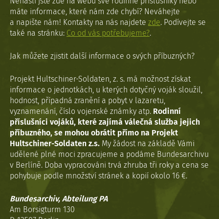
Nenašli jste zde na webu své rodinné příslušníky nebo
máte informace, které nám zde chybí? Neváhejte
a napište nám! Kontakty na nás najdete
zde
. Podívejte se
také na stránku:
Co od vás potřebujeme?
.
Jak můžete zjistit další informace o svých příbuzných?
Projekt Hultschiner-Soldaten, z. s. má možnost získat
informace o jednotkách, u kterých dotyčný voják sloužil,
hodnost, případná zranění a pobyt v lazaretu,
vyznamenání, číslo vojenské známky atp.
Rodinní
příslušníci vojáků, které zajímá válečná služba jejich
příbuzného, se mohou obrátit přímo na Projekt
Hultschiner-Soldaten z.s.
My žádost na základě Vámi
udělené plné moci zpracujeme a podáme Bundesarchivu
v Berlíně. Doba vypracováni trvá zhruba tři roky a cena se
pohybuje podle množství stránek a kopií okolo 16 €.
Bundesarchiv, Abteilung PA
Am Borsigturm 130