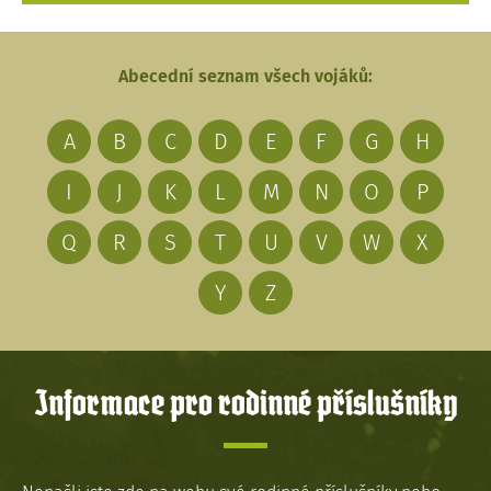
Abecední seznam všech vojáků:
A
B
C
D
E
F
G
H
I
J
K
L
M
N
O
P
Q
R
S
T
U
V
W
X
Y
Z
Informace pro rodinné příslušníky