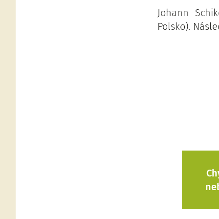
Johann Schik
Polsko). Násle
Ch
ne