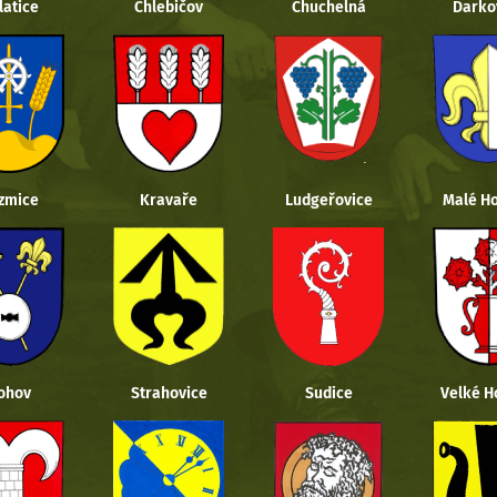
latice
Chlebičov
Chuchelná
Darko
zmice
Kravaře
Ludgeřovice
Malé Ho
ohov
Strahovice
Sudice
Velké H