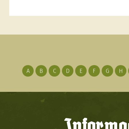
A
B
C
D
E
F
G
H
Informac