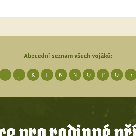
Abecední seznam všech vojáků:
I
J
K
L
M
N
O
P
Q
R
e pro rodinné př