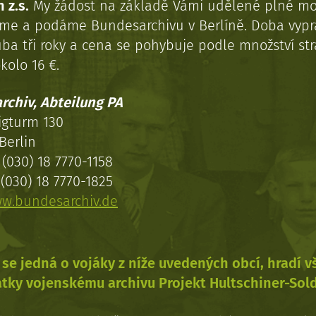
 z.s.
My žádost na základě Vámi udělené plné mo
eme a podáme Bundesarchivu v Berlíně. Doba vypr
uba tři roky a cena se pohybuje podle množství st
kolo 16 €.
rchiv, Abteilung PA
igturm 130
Berlin
(030) 18 7770-1158
(030) 18 7770-1825
w.bundesarchiv.de
se jedná o vojáky z níže uvedených obcí, hradí 
tky vojenskému archivu Projekt Hultschiner-Sol