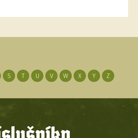
S
T
U
V
W
X
Y
Z
íslušníky