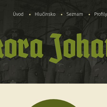
Úvod
Hlučínsko
Seznam
Profil
kora Joha