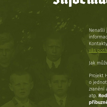
Nenašli 
informac
Kontakt
vás pot
Jak může
Projekt 
o jednot
zranění 
atp.
Rod
příbuzn