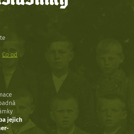
te
!
:
Co od
rmace
ípadná
námky
ba jejich
ner-