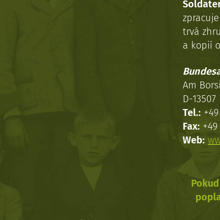
Soldaten
zpracuj
trvá zhr
a kopií o
Bundesa
Am Bors
D-13507 
Tel.:
+49 
Fax:
+49 
Web:
ww
Pokud 
popla