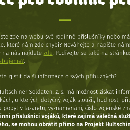
jste zde na webu své rodinné příslušníky nebo má
e, které nám zde chybí? Neváhejte a napište nám
y na nás najdete
zde
. Podívejte se také na stránku
řebujeme?
.
te zjistit další informace o svých příbuzných?
Hultschiner-Soldaten, z. s. má možnost získat info
kách, u kterých dotyčný voják sloužil, hodnost, př
a pobyt v lazaretu, vyznamenání, číslo vojenské z
inní příslušníci vojáků, které zajímá válečná služ
ého, se mohou obrátit přímo na Projekt Hultschi