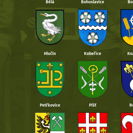
Bělá
Bohuslavice
Bo
Hlučín
Kobeřice
Ko
Petřkovice
Píšť
R