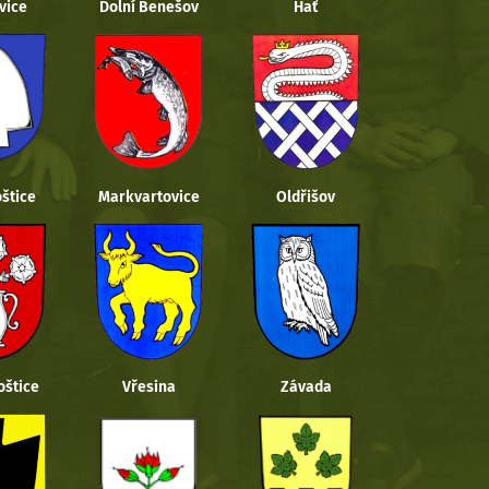
vice
Dolní Benešov
Hať
štice
Markvartovice
Oldřišov
oštice
Vřesina
Závada