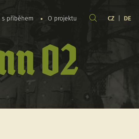
y s příběhem
O projektu
CZ
|
DE
nn 02