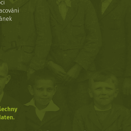
ci
acováni
ránek
všechny
daten.