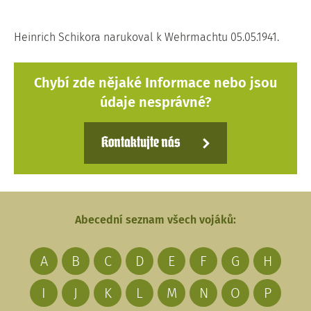
Heinrich Schikora narukoval k Wehrmachtu 05.05.1941.
Chybí zde nějaké Informace nebo jsou
údaje nesprávné?
Kontaktujte nás
Abecední seznam všech vojáků:
A
B
C
D
E
F
G
H
I
J
K
L
M
N
O
P