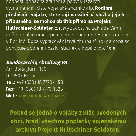
hodnost, případná zranění a pobyt v lazaretu,
vyznamenání, číslo vojenské známky atp.
Rodinní
příslušníci vojáků, které zajímá válečná služba jejich
příbuzného, se mohou obrátit přímo na Projekt
Hultschiner-Soldaten z.s.
My žádost na základě Vámi
udělené plné moci zpracujeme a podáme Bundesarchivu
v Berlíně. Doba vypracováni trvá zhruba tři roky a cena se
pohybuje podle množství stránek a kopií okolo 16 €.
Bundesarchiv, Abteilung PA
Am Borsigturm 130
D-13507 Berlin
Tel.:
+49 (030) 18 7770-1158
Fax:
+49 (030) 18 7770-1825
Web:
www.bundesarchiv.de
Pokud se jedná o vojáky z níže uvedených
obcí, hradí všechny poplatky vojenskému
archivu Projekt Hultschiner-Soldaten.