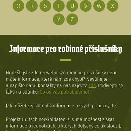
Q
R
S
T
U
V
W
X
Y
Z
Informace pro rodinné příslušníky
Nenašli jste zde na webu své rodinné příslušníky nebo
máte informace, které nám zde chybí? Neváhejte
a napište nám! Kontakty na nás najdete
zde
. Podívejte se
také na stránku:
Co od vás potřebujeme?
.
Jak můžete zjistit další informace o svých příbuzných?
Projekt Hultschiner-Soldaten, z. s. má možnost získat
informace o jednotkách, u kterých dotyčný voják sloužil,