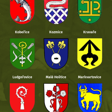
Kobeřice
Kozmice
Kravaře
Ludgeřovice
Malé Hoštice
Markvartovice