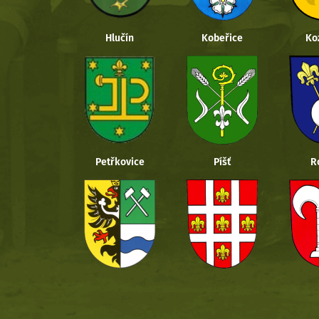
Hlučín
Kobeřice
Ko
Petřkovice
Píšť
R