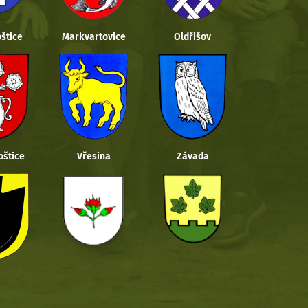
štice
Markvartovice
Oldřišov
oštice
Vřesina
Závada