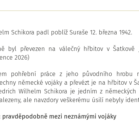
elm Schikora padl poblíž Suraše 12. března 1942.
ě byl převezen na válečný hřbitov v Šatkově
rvence 2026)
em pohřební práce z jeho původního hrobu 
echny německé vojáky a převézt je na hřbitov v Ša
edrich Wilhelm Schikora je jedním z německých v
alezeny, ale navzdory veškerému úsilí nebyly ident
: pravděpodobně mezi neznámými vojáky