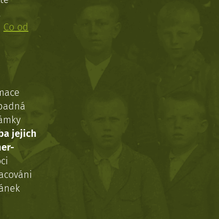
!
:
Co od
rmace
ípadná
námky
ba jejich
ner-
ci
acováni
ránek