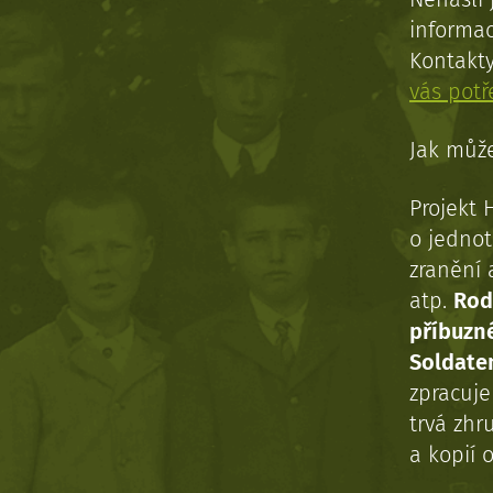
informac
Kontakt
vás pot
Jak může
Projekt 
o jednot
zranění 
atp.
Rod
příbuzn
Soldaten
zpracuj
trvá zhr
a kopií o