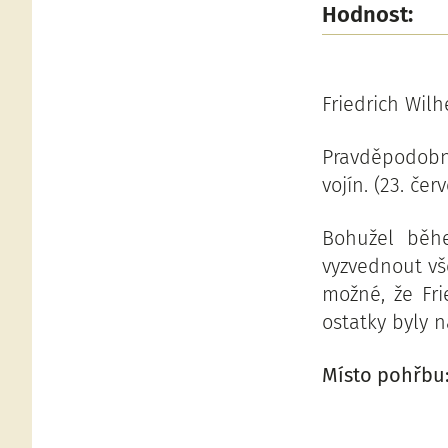
Hodnost:
Friedrich Wilh
Pravděpodobn
vojín. (23. če
Bohužel běh
vyzvednout vš
možné, že Fri
ostatky byly n
Místo pohřbu