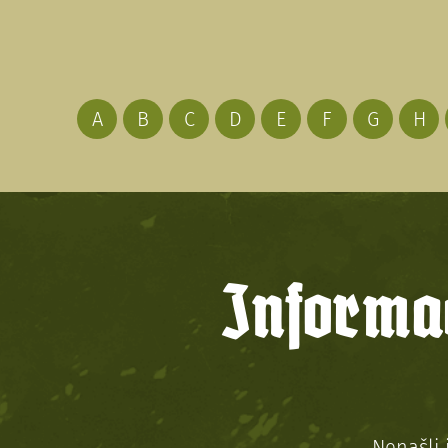
A
B
C
D
E
F
G
H
Informac
Nenašli 