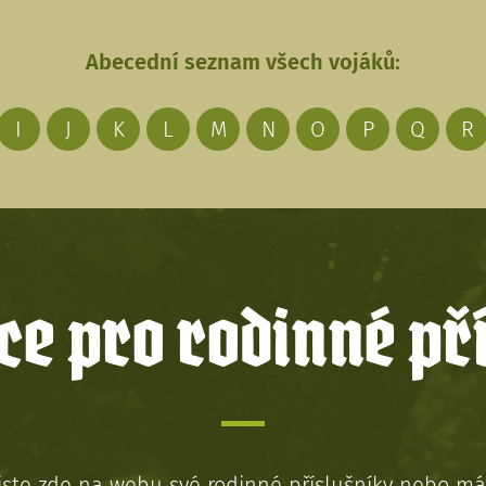
Abecední seznam všech vojáků:
I
J
K
L
M
N
O
P
Q
R
e pro rodinné př
jste zde na webu své rodinné příslušníky nebo má