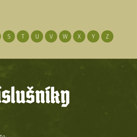
S
T
U
V
W
X
Y
Z
íslušníky
te