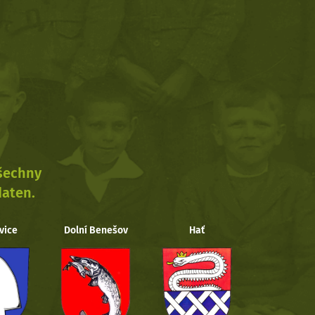
všechny
daten.
vice
Dolní Benešov
Hať