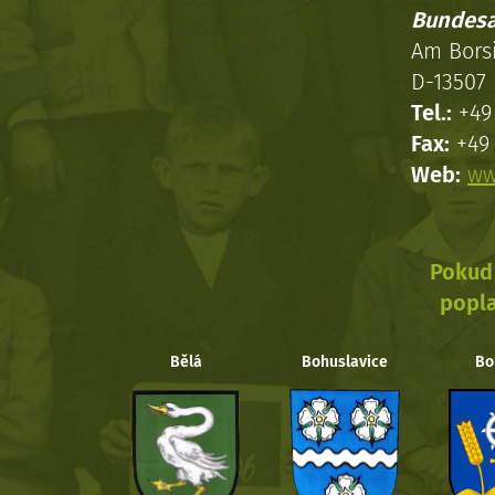
Bundesa
Am Bors
D-13507 
Tel.:
+49 
Fax:
+49 
Web:
ww
Pokud 
popla
Bělá
Bohuslavice
Bo