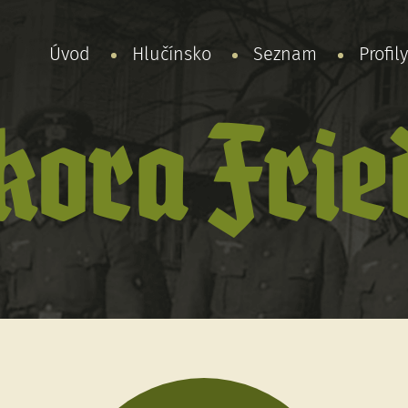
Úvod
Hlučínsko
Seznam
Profil
kora Frie