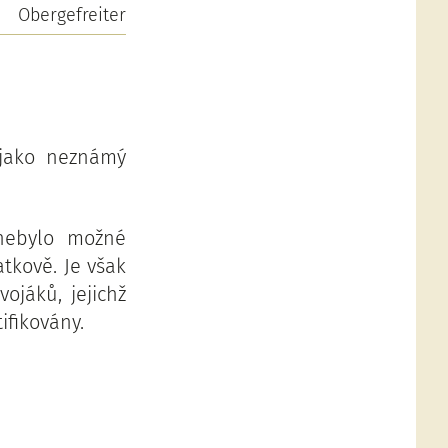
Obergefreiter
 jako neznámý
nebylo možné
tkově. Je však
ojáků, jejichž
ifikovány.