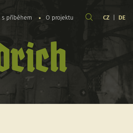
y s příběhem
O projektu
CZ
|
DE
drich