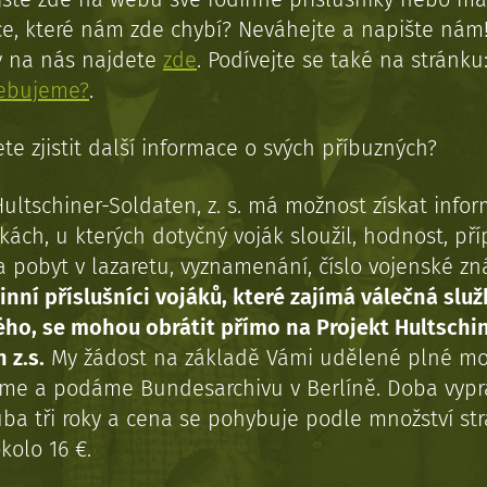
e, které nám zde chybí? Neváhejte a napište nám
y na nás najdete
zde
. Podívejte se také na stránku
řebujeme?
.
te zjistit další informace o svých příbuzných?
Hultschiner-Soldaten, z. s. má možnost získat info
kách, u kterých dotyčný voják sloužil, hodnost, př
a pobyt v lazaretu, vyznamenání, číslo vojenské z
inní příslušníci vojáků, které zajímá válečná služ
ého, se mohou obrátit přímo na Projekt Hultschi
 z.s.
My žádost na základě Vámi udělené plné mo
eme a podáme Bundesarchivu v Berlíně. Doba vypr
uba tři roky a cena se pohybuje podle množství st
kolo 16 €.