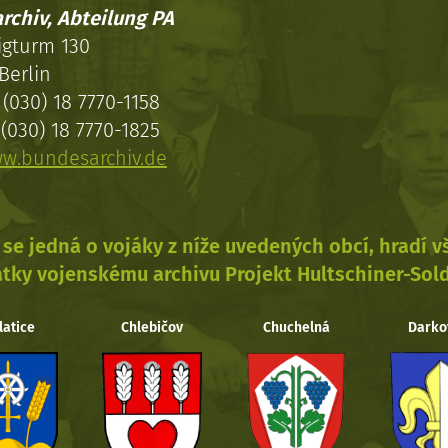
rchiv, Abteilung PA
igturm 130
Berlin
(030) 18 7770-1158
(030) 18 7770-1825
w.bundesarchiv.de
se jedná o vojáky z níže uvedených obcí, hradí 
tky vojenskému archivu Projekt Hultschiner-Sol
latice
Chlebičov
Chuchelná
Darko