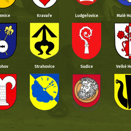
zmice
Kravaře
Ludgeřovice
Malé Ho
ohov
Strahovice
Sudice
Velké H