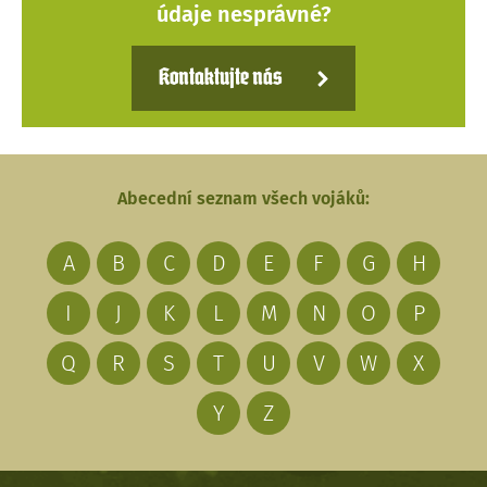
údaje nesprávné?
Kontaktujte nás
Abecední seznam všech vojáků:
A
B
C
D
E
F
G
H
I
J
K
L
M
N
O
P
Q
R
S
T
U
V
W
X
Y
Z