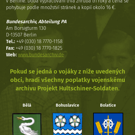
v Berlíně. Doba vypracováni trvá zhruba tři roky a cena se
pohybuje podle množství stránek a kopií okolo 16 €.
Bundesarchiv, Abteilung PA
Am Borsigturm 130
D-13507 Berlin
Tel.:
+49 (030) 18 7770-1158
Fax:
+49 (030) 18 7770-1825
Web:
www.bundesarchiv.de
Pokud se jedná o vojáky z níže uvedených
obcí, hradí všechny poplatky vojenskému
archivu Projekt Hultschiner-Soldaten.
Bělá
Bohuslavice
Bolatice