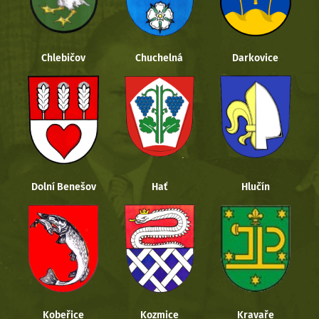
Chlebičov
Chuchelná
Darkovice
Dolní Benešov
Hať
Hlučín
Kobeřice
Kozmice
Kravaře