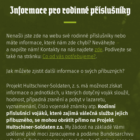
Informace pro rodinné příslušníky
Nenašli jste zde na webu své rodinné příslušníky nebo
máte informace, které nám zde chybí? Neváhejte
a napište nám! Kontakty na nás najdete
zde
. Podívejte se
také na stránku:
Co od vás potřebujeme?
.
Jak můžete zjistit další informace o svých příbuzných?
Projekt Hultschiner-Soldaten, z. s. má možnost získat
informace o jednotkách, u kterých dotyčný voják sloužil,
hodnost, případná zranění a pobyt v lazaretu,
vyznamenání, číslo vojenské známky atp.
Rodinní
příslušníci vojáků, které zajímá válečná služba jejich
příbuzného, se mohou obrátit přímo na Projekt
Hultschiner-Soldaten z.s.
My žádost na základě Vámi
udělené plné moci zpracujeme a podáme Bundesarchivu