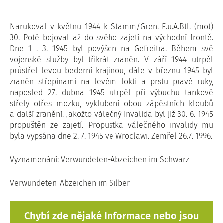
Narukoval v květnu 1944 k Stamm/Gren. E.u.A.Btl. (mot)
30. Poté bojoval až do svého zajetí na východní frontě.
Dne 1 . 3. 1945 byl povýšen na Gefreitra. Během své
vojenské služby byl třikrát zraněn. V září 1944 utrpěl
průstřel levou bederní krajinou, dále v březnu 1945 byl
zraněn střepinami na levém lokti a prstu pravé ruky,
naposled 27. dubna 1945 utrpěl při výbuchu tankové
střely otřes mozku, vyklubení obou zápěstních kloubů
a další zranění. Jakožto válečný invalida byl již 30. 6. 1945
propuštěn ze zajetí. Propustka válečného invalidy mu
byla vypsána dne 2. 7. 1945 ve Wroclawi. Zemřel 26.7. 1996.
Vyznamenání: Verwundeten-Abzeichen im Schwarz
Verwundeten-Abzeichen im Silber
Chybí zde nějaké Informace nebo jsou