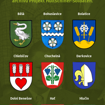
archivu Projekt Hultschiner-Soldaten.
Bělá
Bohuslavice
Bolatice
Chlebičov
Chuchelná
Darkovice
Dolní Benešov
Hať
Hlučín