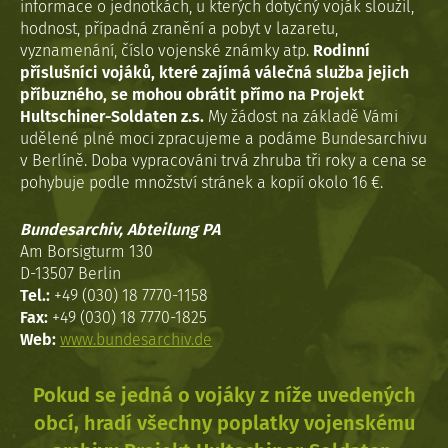
informace o jednotkách, u kterých dotyčný voják sloužil,
hodnost, případná zranění a pobyt v lazaretu,
vyznamenání, číslo vojenské známky atp.
Rodinní
příslušníci vojáků, které zajímá válečná služba jejich
příbuzného, se mohou obrátit přímo na Projekt
Hultschiner-Soldaten z.s.
My žádost na základě Vámi
udělené plné moci zpracujeme a podáme Bundesarchivu
v Berlíně. Doba vypracováni trvá zhruba tři roky a cena se
pohybuje podle množství stránek a kopií okolo 16 €.
Bundesarchiv, Abteilung PA
Am Borsigturm 130
D-13507 Berlin
Tel.:
+49 (030) 18 7770-1158
Fax:
+49 (030) 18 7770-1825
Web:
www.bundesarchiv.de
Pokud se jedná o vojáky z níže uvedených
obcí, hradí všechny poplatky vojenskému