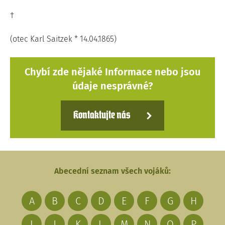
†
(otec Karl Saitzek * 14.04.1865)
Chybí zde nějaké Informace nebo jsou
údaje nesprávné?
Kontaktujte nás
Abecední seznam všech vojáků:
A
B
C
D
E
F
G
H
I
J
K
L
M
N
O
P