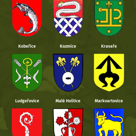
Kobeřice
Kozmice
Kravaře
Ludgeřovice
Malé Hoštice
Markvartovice