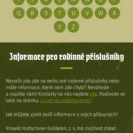
Q
R
S
T
U
V
W
X
Y
Z
Informace pro rodinné příslušníky
Nenašli jste zde na webu své rodinné příslušníky nebo
máte informace, které nám zde chybí? Neváhejte
a napište nám! Kontakty na nás najdete
zde
. Podívejte se
také na stránku:
Co od vás potřebujeme?
.
Jak můžete zjistit další informace o svých příbuzných?
Projekt Hultschiner-Soldaten, z. s. má možnost získat