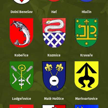
Dolní Benešov
Hať
Hlučín
Kobeřice
Kozmice
Kravaře
Ludgeřovice
Malé Hoštice
Markvartovice