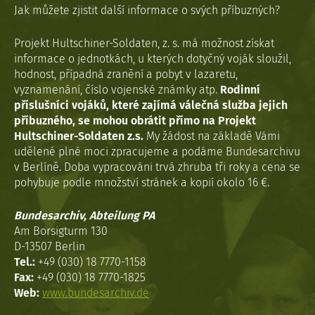
Jak můžete zjistit další informace o svých příbuzných?
Projekt Hultschiner-Soldaten, z. s. má možnost získat
informace o jednotkách, u kterých dotyčný voják sloužil,
hodnost, případná zranění a pobyt v lazaretu,
vyznamenání, číslo vojenské známky atp.
Rodinní
příslušníci vojáků, které zajímá válečná služba jejich
příbuzného, se mohou obrátit přímo na Projekt
Hultschiner-Soldaten z.s.
My žádost na základě Vámi
udělené plné moci zpracujeme a podáme Bundesarchivu
v Berlíně. Doba vypracováni trvá zhruba tři roky a cena se
pohybuje podle množství stránek a kopií okolo 16 €.
Bundesarchiv, Abteilung PA
Am Borsigturm 130
D-13507 Berlin
Tel.:
+49 (030) 18 7770-1158
Fax:
+49 (030) 18 7770-1825
Web:
www.bundesarchiv.de