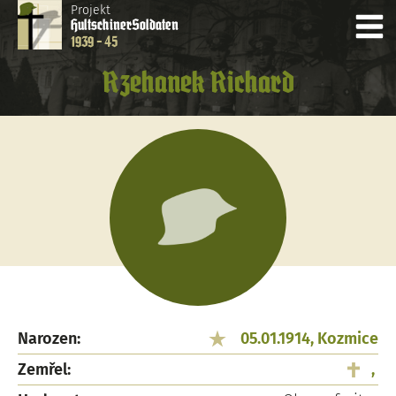
Projekt
Hultschiner
Soldaten
1939 - 45
Rzehanek Richard
Narozen:
05.01.1914, Kozmice
Zemřel:
,