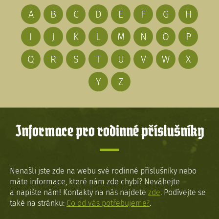
A
B
C
D
E
F
G
H
I
J
K
L
M
N
O
P
Q
R
S
T
U
V
W
X
Y
Z
Informace pro rodinné příslušníky
Nenašli jste zde na webu své rodinné příslušníky nebo
máte informace, které nám zde chybí? Neváhejte
a napište nám! Kontakty na nás najdete
zde
. Podívejte se
také na stránku:
Co od vás potřebujeme?
.