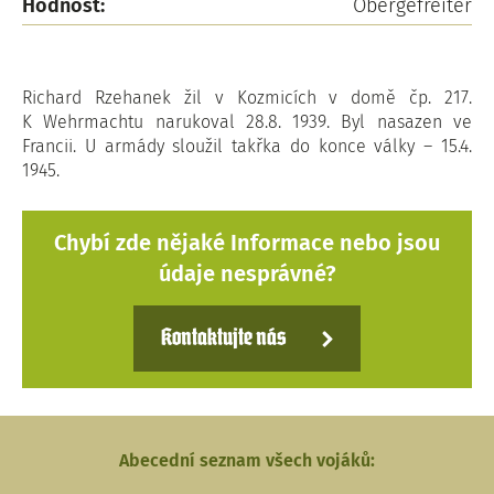
Hodnost:
Obergefreiter
Richard Rzehanek žil v Kozmicích v domě čp. 217.
K Wehrmachtu narukoval 28.8. 1939. Byl nasazen ve
Francii. U armády sloužil takřka do konce války – 15.4.
1945.
Chybí zde nějaké Informace nebo jsou
údaje nesprávné?
Kontaktujte nás
Abecední seznam všech vojáků: