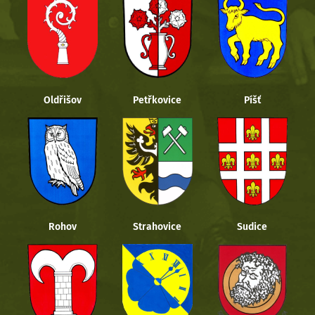
Oldřišov
Petřkovice
Píšť
Rohov
Strahovice
Sudice