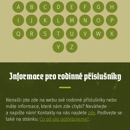
A
B
C
D
E
F
G
H
I
J
K
L
M
N
O
P
Q
R
S
T
U
V
W
X
Y
Z
Informace pro rodinné příslušníky
Nenašli jste zde na webu své rodinné příslušníky nebo
máte informace, které nám zde chybí? Neváhejte
a napište nám! Kontakty na nás najdete
zde
. Podívejte se
také na stránku:
Co od vás potřebujeme?
.