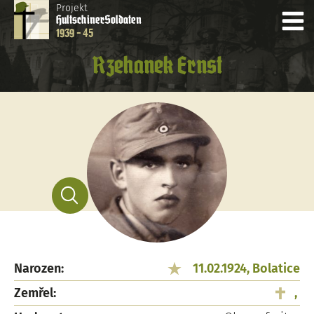
Projekt
Hultschiner
Soldaten
1939 - 45
Rzehanek Ernst
Narozen:
11.02.1924, Bolatice
Zemřel:
,