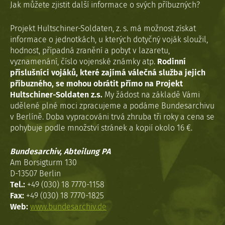
Jak můžete zjistit další informace o svých příbuzných?
Projekt Hultschiner-Soldaten, z. s. má možnost získat
informace o jednotkách, u kterých dotyčný voják sloužil,
hodnost, případná zranění a pobyt v lazaretu,
vyznamenání, číslo vojenské známky atp.
Rodinní
příslušníci vojáků, které zajímá válečná služba jejich
příbuzného, se mohou obrátit přímo na Projekt
Hultschiner-Soldaten z.s.
My žádost na základě Vámi
udělené plné moci zpracujeme a podáme Bundesarchivu
v Berlíně. Doba vypracováni trvá zhruba tři roky a cena se
pohybuje podle množství stránek a kopií okolo 16 €.
Bundesarchiv, Abteilung PA
Am Borsigturm 130
D-13507 Berlin
Tel.:
+49 (030) 18 7770-1158
Fax:
+49 (030) 18 7770-1825
Web:
www.bundesarchiv.de