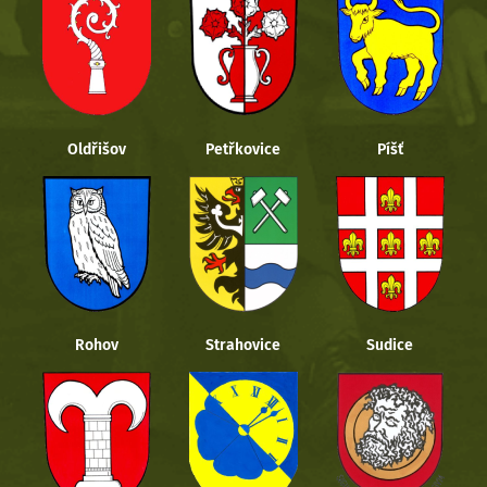
Oldřišov
Petřkovice
Píšť
Rohov
Strahovice
Sudice