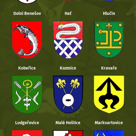
Dolní Benešov
Hať
Hlučín
Kobeřice
Kozmice
Kravaře
Ludgeřovice
Malé Hoštice
Markvartovice