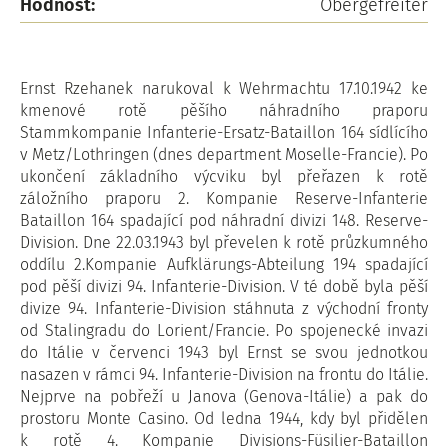
Hodnost:
Obergefreiter
Ernst Rzehanek narukoval k Wehrmachtu 17.10.1942 ke
kmenové rotě pěšího náhradního praporu
Stammkompanie Infanterie-Ersatz-Bataillon 164 sídlícího
v Metz/Lothringen (dnes department Moselle-Francie). Po
ukončení základního výcviku byl přeřazen k rotě
záložního praporu 2. Kompanie Reserve-Infanterie
Bataillon 164 spadající pod náhradní divizi 148. Reserve-
Division. Dne 22.03.1943 byl převelen k rotě průzkumného
oddílu 2.Kompanie Aufklärungs-Abteilung 194 spadající
pod pěší divizi 94. Infanterie-Division. V té době byla pěší
divize 94. Infanterie-Division stáhnuta z východní fronty
od Stalingradu do Lorient/Francie. Po spojenecké invazi
do Itálie v červenci 1943 byl Ernst se svou jednotkou
nasazen v rámci 94. Infanterie-Division na frontu do Itálie.
Nejprve na pobřeží u Janova (Genova-Itálie) a pak do
prostoru Monte Casino. Od ledna 1944, kdy byl přidělen
k rotě 4. Kompanie Divisions-Füsilier-Bataillon