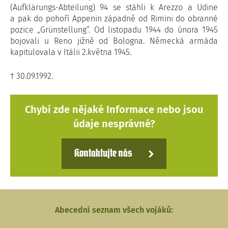
(Aufklärungs-Abteilung) 94 se stáhli k Arezzo a Udine
a pak do pohoří Appenin západně od Rimini do obranné
pozice „Grünstellung“. Od listopadu 1944 do února 1945
bojovali u Reno jižně od Bologna. Německá armáda
kapitulovala v Itálii 2.května 1945.
† 30.09.1992.
Chybí zde nějaké Informace nebo jsou
údaje nesprávné?
Kontaktujte nás
Abecední seznam všech vojáků: