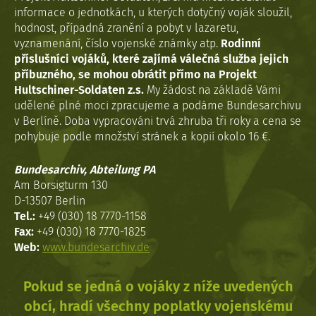
informace o jednotkách, u kterých dotyčný voják sloužil,
hodnost, případná zranění a pobyt v lazaretu,
vyznamenání, číslo vojenské známky atp.
Rodinní
příslušníci vojáků, které zajímá válečná služba jejich
příbuzného, se mohou obrátit přímo na Projekt
Hultschiner-Soldaten z.s.
My žádost na základě Vámi
udělené plné moci zpracujeme a podáme Bundesarchivu
v Berlíně. Doba vypracováni trvá zhruba tři roky a cena se
pohybuje podle množství stránek a kopií okolo 16 €.
Bundesarchiv, Abteilung PA
Am Borsigturm 130
D-13507 Berlin
Tel.:
+49 (030) 18 7770-1158
Fax:
+49 (030) 18 7770-1825
Web:
www.bundesarchiv.de
Pokud se jedná o vojáky z níže uvedených
obcí, hradí všechny poplatky vojenskému