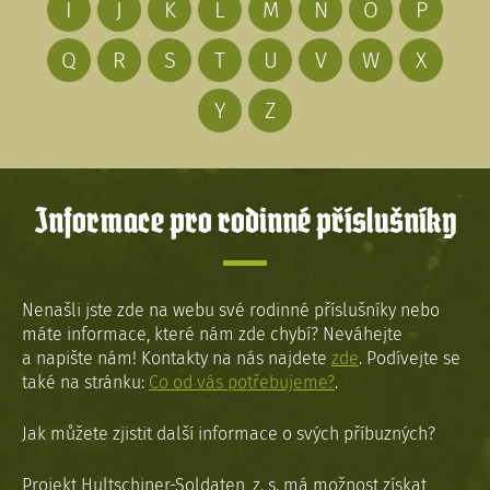
I
J
K
L
M
N
O
P
Q
R
S
T
U
V
W
X
Y
Z
Informace pro rodinné příslušníky
Nenašli jste zde na webu své rodinné příslušníky nebo
máte informace, které nám zde chybí? Neváhejte
a napište nám! Kontakty na nás najdete
zde
. Podívejte se
také na stránku:
Co od vás potřebujeme?
.
Jak můžete zjistit další informace o svých příbuzných?
Projekt Hultschiner-Soldaten, z. s. má možnost získat