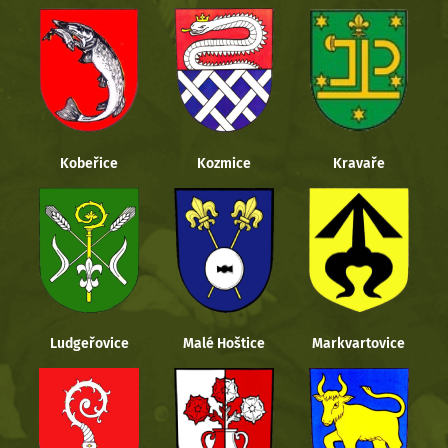
Kobeřice
Kozmice
Kravaře
Ludgeřovice
Malé Hoštice
Markvartovice