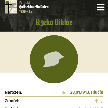
Projekt
Hultschiner
Soldaten
1939 - 45
Rzeha Viktor
Narozen:
28.01.1913, Hlučín
Zemřel:
,