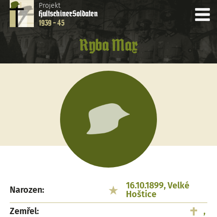
Projekt
Hultschiner
Soldaten
1939 - 45
Ryba Max
16.10.1899, Velké
Narozen:
Hoštice
Zemřel:
,