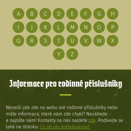
A
B
C
D
E
F
G
H
I
J
K
L
M
N
O
P
Q
R
S
T
U
V
W
X
Y
Z
Informace pro rodinné příslušníky
Nenašli jste zde na webu své rodinné příslušníky nebo
máte informace, které nám zde chybí? Neváhejte
a napište nám! Kontakty na nás najdete
zde
. Podívejte se
také na stránku:
Co od vás potřebujeme?
.