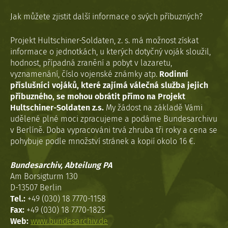
Jak můžete zjistit další informace o svých příbuzných?
Projekt Hultschiner-Soldaten, z. s. má možnost získat
informace o jednotkách, u kterých dotyčný voják sloužil,
hodnost, případná zranění a pobyt v lazaretu,
vyznamenání, číslo vojenské známky atp.
Rodinní
příslušníci vojáků, které zajímá válečná služba jejich
příbuzného, se mohou obrátit přímo na Projekt
Hultschiner-Soldaten z.s.
My žádost na základě Vámi
udělené plné moci zpracujeme a podáme Bundesarchivu
v Berlíně. Doba vypracováni trvá zhruba tři roky a cena se
pohybuje podle množství stránek a kopií okolo 16 €.
Bundesarchiv, Abteilung PA
Am Borsigturm 130
D-13507 Berlin
Tel.:
+49 (030) 18 7770-1158
Fax:
+49 (030) 18 7770-1825
Web:
www.bundesarchiv.de