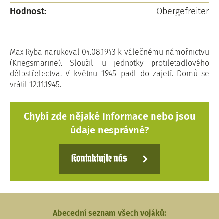
Hodnost:
Obergefreiter
Max Ryba narukoval 04.08.1943 k válečnému námořnictvu
(Kriegsmarine). Sloužil u jednotky protiletadlového
dělostřelectva. V květnu 1945 padl do zajetí. Domů se
vrátil 12.11.1945.
Chybí zde nějaké Informace nebo jsou
údaje nesprávné?
Kontaktujte nás
Abecední seznam všech vojáků: