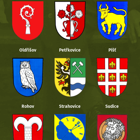
Oldřišov
Petřkovice
Píšť
Rohov
Strahovice
Sudice