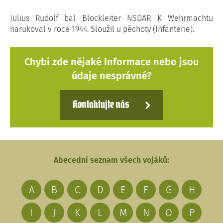
Julius Rudolf bal Blockleiter NSDAP. K Wehrmachtu
narukoval v roce 1944. Sloužil u pěchoty (Infanterie).
Chybí zde nějaké Informace nebo jsou
údaje nesprávné?
Kontaktujte nás
Abecední seznam všech vojáků:
A
B
C
D
E
F
G
H
I
J
K
L
M
N
O
P