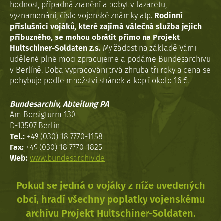
hodnost, případná zranění a pobyt v lazaretu,
vyznamenání, číslo vojenské známky atp.
Rodinní
příslušníci vojáků, které zajímá válečná služba jejich
příbuzného, se mohou obrátit přímo na Projekt
Hultschiner-Soldaten z.s.
My žádost na základě Vámi
udělené plné moci zpracujeme a podáme Bundesarchivu
v Berlíně. Doba vypracováni trvá zhruba tři roky a cena se
pohybuje podle množství stránek a kopií okolo 16 €.
Bundesarchiv, Abteilung PA
Am Borsigturm 130
D-13507 Berlin
Tel.:
+49 (030) 18 7770-1158
Fax:
+49 (030) 18 7770-1825
Web:
www.bundesarchiv.de
Pokud se jedná o vojáky z níže uvedených
obcí, hradí všechny poplatky vojenskému
archivu Projekt Hultschiner-Soldaten.