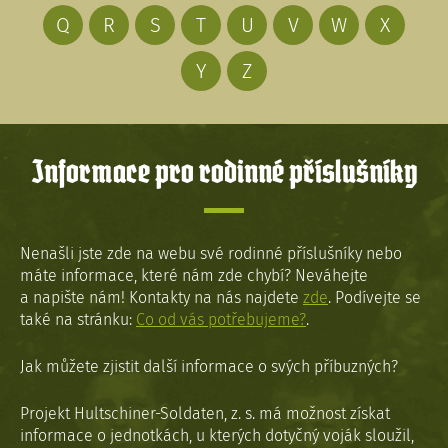
Q
R
S
T
U
V
W
X
Y
Z
Informace pro rodinné příslušníky
Nenašli jste zde na webu své rodinné příslušníky nebo
máte informace, které nám zde chybí? Neváhejte
a napište nám! Kontakty na nás najdete
zde
. Podívejte se
také na stránku:
Co od vás potřebujeme?
.
Jak můžete zjistit další informace o svých příbuzných?
Projekt Hultschiner-Soldaten, z. s. má možnost získat
informace o jednotkách, u kterých dotyčný voják sloužil,