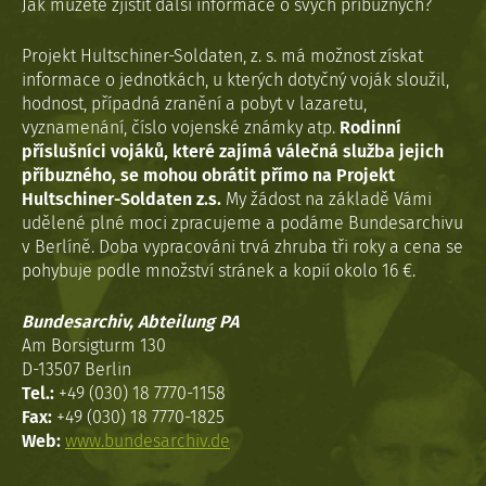
Jak můžete zjistit další informace o svých příbuzných?
Projekt Hultschiner-Soldaten, z. s. má možnost získat
informace o jednotkách, u kterých dotyčný voják sloužil,
hodnost, případná zranění a pobyt v lazaretu,
vyznamenání, číslo vojenské známky atp.
Rodinní
příslušníci vojáků, které zajímá válečná služba jejich
příbuzného, se mohou obrátit přímo na Projekt
Hultschiner-Soldaten z.s.
My žádost na základě Vámi
udělené plné moci zpracujeme a podáme Bundesarchivu
v Berlíně. Doba vypracováni trvá zhruba tři roky a cena se
pohybuje podle množství stránek a kopií okolo 16 €.
Bundesarchiv, Abteilung PA
Am Borsigturm 130
D-13507 Berlin
Tel.:
+49 (030) 18 7770-1158
Fax:
+49 (030) 18 7770-1825
Web:
www.bundesarchiv.de