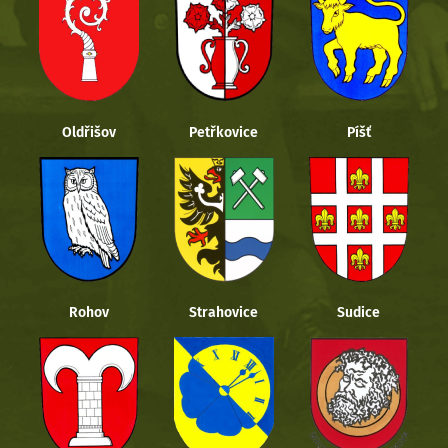
Oldřišov
Petřkovice
Píšť
Rohov
Strahovice
Sudice