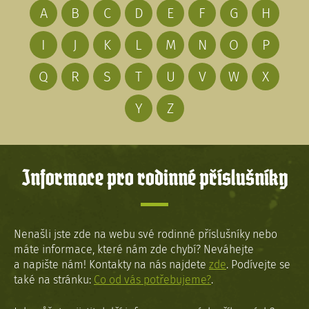
A
B
C
D
E
F
G
H
I
J
K
L
M
N
O
P
Q
R
S
T
U
V
W
X
Y
Z
Informace pro rodinné příslušníky
Nenašli jste zde na webu své rodinné příslušníky nebo
máte informace, které nám zde chybí? Neváhejte
a napište nám! Kontakty na nás najdete
zde
. Podívejte se
také na stránku:
Co od vás potřebujeme?
.