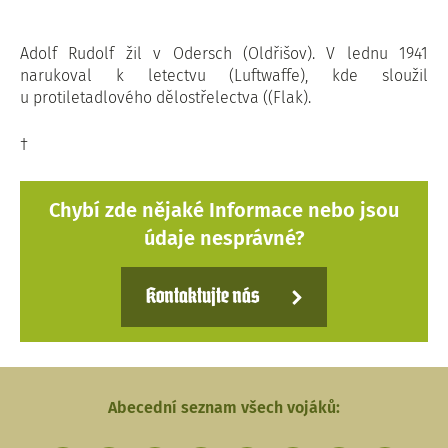
Adolf Rudolf žil v Odersch (Oldřišov). V lednu 1941
narukoval k letectvu (Luftwaffe), kde sloužil
u protiletadlového dělostřelectva ((Flak).
†
Chybí zde nějaké Informace nebo jsou
údaje nesprávné?
Kontaktujte nás
Abecední seznam všech vojáků: